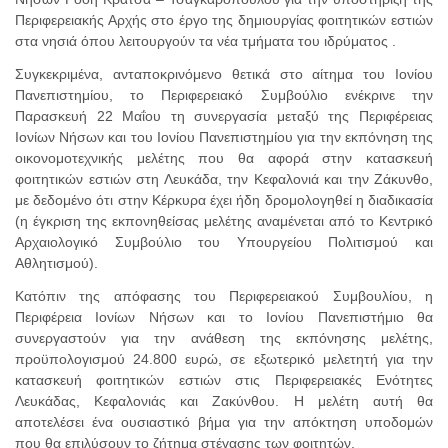
Περιφερειακής Αρχής στο έργο της δημιουργίας φοιτητικών εστιών
στα νησιά όπου λειτουργούν τα νέα τμήματα του ιδρύματος .
Συγκεκριμένα, ανταποκρινόμενο θετικά στο αίτημα του Ιονίου
Πανεπιστημίου, το Περιφερειακό Συμβούλιο ενέκρινε την
Παρασκευή 22 Μαΐου τη συνεργασία μεταξύ της Περιφέρειας
Ιονίων Νήσων και του Ιονίου Πανεπιστημίου για την εκπόνηση της
οικονομοτεχνικής μελέτης που θα αφορά στην κατασκευή
φοιτητικών εστιών στη Λευκάδα, την Κεφαλονιά και την Ζάκυνθο,
με δεδομένο ότι στην Κέρκυρα έχει ήδη δρομολογηθεί η διαδικασία
(η έγκριση της εκπονηθείσας μελέτης αναμένεται από το Κεντρικό
Αρχαιολογικό Συμβούλιο του Υπουργείου Πολιτισμού και
Αθλητισμού).
Κατόπιν της απόφασης του Περιφερειακού Συμβουλίου, η
Περιφέρεια Ιονίων Νήσων και το Ιονίου Πανεπιστήμιο θα
συνεργαστούν για την ανάθεση της εκπόνησης μελέτης,
προϋπολογισμού 24.800 ευρώ, σε εξωτερικό μελετητή για την
κατασκευή φοιτητικών εστιών στις Περιφερειακές Ενότητες
Λευκάδας, Κεφαλονιάς και Ζακύνθου. Η μελέτη αυτή θα
αποτελέσει ένα ουσιαστικό βήμα για την απόκτηση υποδομών
που θα επιλύσουν το ζήτημα στέγασης των φοιτητών.