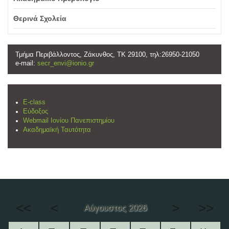
Θερινά Σχολεία
Τμήμα Περιβάλλοντος, Ζάκυνθος, ΤΚ 29100, τηλ:26950-21050
e-mail:
secr_envi@ionio.gr
E-class
Εύδοξος
Webmail Ιονίου Πανεπιστημίου
Ακαδημαϊκή Ταυτότητα
<<
<
>
>>
Αύγουστος 2026