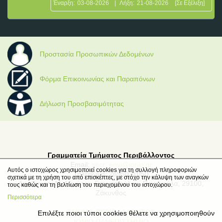
Έναρξη:
03-08-2026
|
Λήξη:
21-08-2026
[Σε Εξέλιξη]
Προστασία Προσωπικών Δεδομένων
Φόρμα Επικοινωνίας και Παραπόνων
Δήλωση Προσβασιμότητας
Γραμματεία Τμήματος Περιβάλλοντος
Email:
secr_envi@ionio.gr
Αυτός ο ιστοχώρος χρησιμοποιεί cookies για τη συλλογή πληροφοριών
Τηλέφωνο: 2695021050
σχετικά με τη χρήση του από επισκέπτες, με στόχο την κάλυψη των αναγκών
Διεύθυνση: Μ. Μινώτου-Γιαννοπούλου, Παναγούλα, 29100,
τους καθώς και τη βελτίωση του περιεχομένου του ιστοχώρου.
Ζάκυνθος
Περισσότερα
ΤΜΗΜΑ ΠΕΡΙΒΑΛΛΟΝΤΟΣ
Επιλέξτε ποιοι τύποι cookies θέλετε να χρησιμοποιηθούν
ΙΟΝΙΟ ΠΑΝΕΠΙΣΤΗΜΙΟ