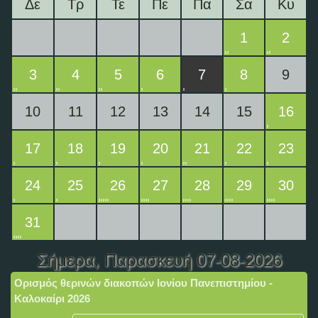
Δε
Τρ
Τε
Πε
Πα
Σα
Κυ
1
2
3
4
5
6
7
8
9
10
11
12
13
14
15
16
17
18
19
20
21
22
23
24
25
26
27
28
29
30
31
Σήμερα
, Παρασκευή 07-08-2026
Ορισμός θερινών διακοπών Ιονίου Πανεπιστημίου -
Καλοκαίρι 2026