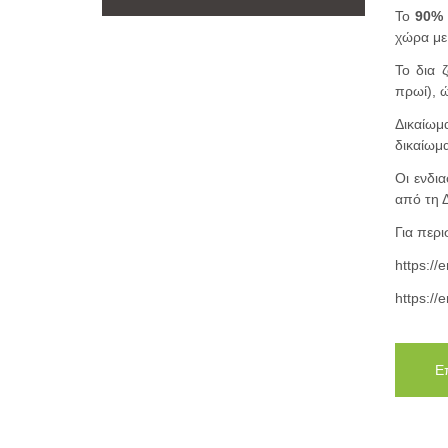
Το
90%
χώρα με
Το δια 
πρωί), 
Δικαίωμ
δικαίωμ
Οι ενδι
από τη 
Για περ
https://e
https://e
Ε