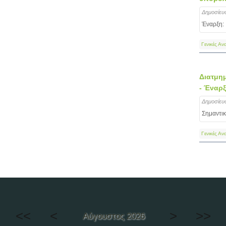
Δημοσίευ
Έναρξη:
Γενικές Αν
Διατμη
- Έναρ
Δημοσίευ
Σημαντικ
Γενικές Αν
<<
<
>
>>
Αύγουστος 2026