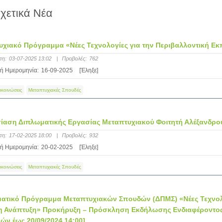
χετικά Νέα
χιακό Πρόγραμμα «Νέες Τεχνολογίες για την Περιβαλλοντική Εκ
ση:
03-07-2025 13:02
|
Προβολές:
762
ή Ημερομηνία:
16-09-2025
[Έληξε]
ακοινώσεις
Μεταπτυχιακές Σπουδές
ίαση Διπλωματικής Εργασίας Μεταπτυχιακού Φοιτητή Αλέξανδρ
ση:
17-02-2025 18:00
|
Προβολές:
932
ή Ημερομηνία:
20-02-2025
[Έληξε]
ακοινώσεις
Μεταπτυχιακές Σπουδές
ατικό Πρόγραμμα Μεταπτυχιακών Σπουδών (ΔΠΜΣ) «Νέες Τεχνολογ
η Ανάπτυξη» Προκήρυξη – Πρόσκληση Εκδήλωσης Ενδιαφέροντος 
ν έως 20/09/2024,14:00]