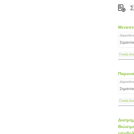
Σ
Μεταπτυ
Δημοσίευ
Σημαντικ
Γενικές Αν
Παρουσ
Δημοσίευ
Σημαντικ
Γενικές Αν
Διατμημ
Βιώσιμ
υποβολώ