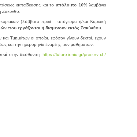
στάσεως εκπαίδευσης και το
υπόλοιπο 10%
λαμβάνει
η Ζάκυνθο.
τοκύριακων (Σάββατο πρωί – απόγευμα ή/και Κυριακή
ιών που εργάζονται ή διαμένουν εκτός Ζακύνθου.
 και Τμημάτων οι οποίοι, εφόσον γίνουν δεκτοί, έχουν
ως και την ημερομηνία έναρξης των μαθημάτων.
νικά
στην διεύθυνση:
https://future.ionio.gr/preserv-ch/