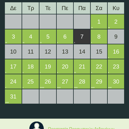
Δε
Τρ
Τε
Πε
Πα
Σα
Κυ
1
2
3
4
5
6
7
8
9
10
11
12
13
14
15
16
17
18
19
20
21
22
23
24
25
26
27
28
29
30
31
Προστασία Προσωπικών Δεδομένων