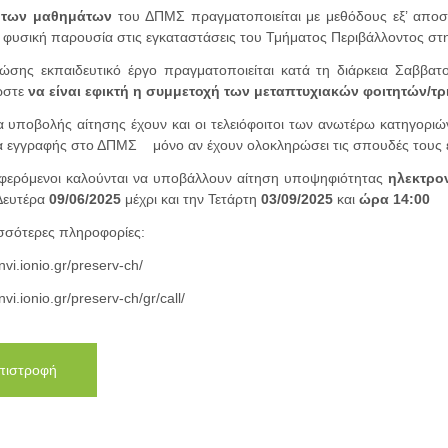
 των μαθημάτων
του ΔΠΜΣ πραγματοποιείται με μεθόδους εξ’ απο
 φυσική παρουσία στις εγκαταστάσεις του Τμήματος Περιβάλλοντος στ
ζώσης εκπαιδευτικό έργο πραγματοποιείται κατά τη διάρκεια Σαββα
ώστε
να είναι εφικτή η συμμετοχή των μεταπτυχιακών φοιτητών/τρ
α υποβολής αίτησης έχουν και οι τελειόφοιτοι των ανωτέρω κατηγοριών
α εγγραφής στο ΔΠΜΣ μόνο αν έχουν ολοκληρώσει τις σπουδές τους έ
αφερόμενοι καλούνται να υποβάλλουν αίτηση υποψηφιότητας
ηλεκτρο
Δευτέρα
09
/06/2025
μέχρι και την Τετάρτη
03/09/2025
και
ώρα 14:00
ισσότερες πληροφορίες:
nvi.ionio.gr/preserv-ch/
nvi.ionio.gr/preserv-ch/gr/call/
πιστροφή