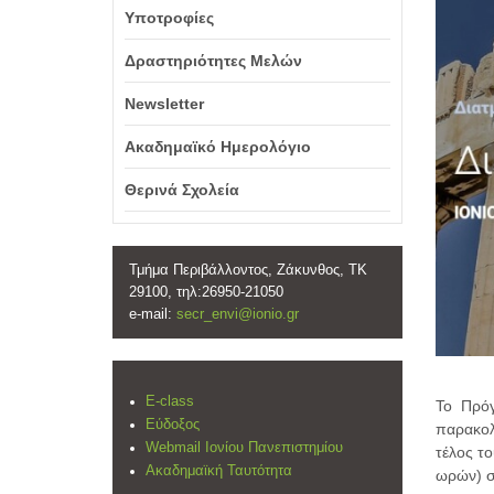
Υποτροφίες
Δραστηριότητες Μελών
Newsletter
Ακαδημαϊκό Ημερολόγιο
Θερινά Σχολεία
Τμήμα Περιβάλλοντος, Ζάκυνθος, ΤΚ
29100, τηλ:26950-21050
e-mail:
secr_envi@ionio.gr
E-class
Το Πρό
Εύδοξος
παρακολ
Webmail Ιονίου Πανεπιστημίου
τέλος τ
Ακαδημαϊκή Ταυτότητα
ωρών) σ