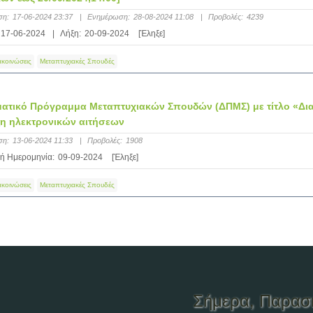
ση:
17-06-2024 23:37
|
Ενημέρωση:
28-08-2024 11:08
|
Προβολές:
4239
17-06-2024
|
Λήξη:
20-09-2024
[Έληξε]
ακοινώσεις
Μεταπτυχιακές Σπουδές
ματικό Πρόγραμμα Μεταπτυχιακών Σπουδών (ΔΠΜΣ) με τίτλο «Δια
ξη ηλεκτρονικών αιτήσεων
ση:
13-06-2024 11:33
|
Προβολές:
1908
ή Ημερομηνία:
09-09-2024
[Έληξε]
ακοινώσεις
Μεταπτυχιακές Σπουδές
Σήμερα
, Παρασ