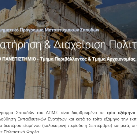
γραμμα Σπουδών του ΔΠΜΣ είναι διαρθρωμένο σε
τρία εξάμην
ούθηση Εκπαιδευτικών Ενοτήτων και κατά το τρίτο εξάμηνο την εκπ
ου δευτέρου εξαμήνου (καλοκαιρινή περίοδο ή Σεπτέμβριο) και μετά, ο
ε Πολιτιστικό Φορέα.