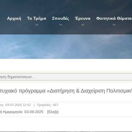
Αρχική
Το Τμήμα
Σπουδές
Έρευνα
Φοιτητικά Θέματα
υχιακό πρόγραμμα «Διατήρηση & Διαχείριση Πολιτισμικ
ση:
03-07-2025 12:52
|
Προβολές:
817
ή Ημερομηνία:
03-09-2025
[Έληξε]