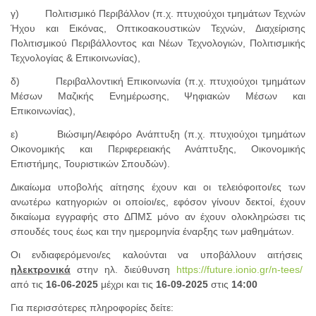
γ) Πολιτισμικό Περιβάλλον (π.χ. πτυχιούχοι τμημάτων Τεχνών
Ήχου και Εικόνας, Οπτικοακουστικών Τεχνών, Διαχείρισης
Πολιτισμικού Περιβάλλοντος και Νέων Τεχνολογιών, Πολιτισμικής
Τεχνολογίας & Επικοινωνίας),
δ) Περιβαλλοντική Επικοινωνία (π.χ. πτυχιούχοι τμημάτων
Μέσων Μαζικής Ενημέρωσης, Ψηφιακών Μέσων και
Επικοινωνίας),
ε) Βιώσιμη/Αειφόρο Ανάπτυξη (π.χ. πτυχιούχοι τμημάτων
Οικονομικής και Περιφερειακής Ανάπτυξης, Οικονομικής
Επιστήμης, Τουριστικών Σπουδών).
Δικαίωμα υποβολής αίτησης έχουν και οι τελειόφοιτοι/ες των
ανωτέρω κατηγοριών οι οποίοι/ες, εφόσον γίνουν δεκτοί, έχουν
δικαίωμα εγγραφής στο ΔΠΜΣ μόνο αν έχουν ολοκληρώσει τις
σπουδές τους έως και την ημερομηνία έναρξης των μαθημάτων.
Οι ενδιαφερόμενοι/ες καλούνται να υποβάλλουν αιτήσεις
ηλεκτρονικά
στην ηλ. διεύθυνση
https://future.ionio.gr/n-tees/
από τις
16-06-2025
μέχρι και τις
16-09-2025
στις
14:00
Για περισσότερες πληροφορίες δείτε: