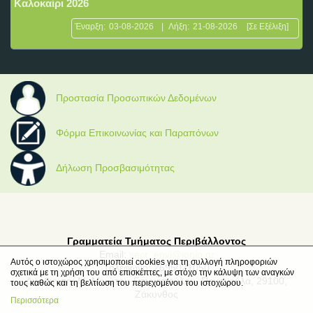
Καλοκαίρι 2026
Έναρξη:
03-08-2026
|
Λήξη:
21-08-2026
[Σε Εξέλιξη]
Προστασία Προσωπικών Δεδομένων
Φόρμα Επικοινωνίας και Παραπόνων
Δήλωση Προσβασιμότητας
Γραμματεία Τμήματος Περιβάλλοντος
Email:
secr_envi@ionio.gr
Αυτός ο ιστοχώρος χρησιμοποιεί cookies για τη συλλογή πληροφοριών
Τηλέφωνο: 2695021050
σχετικά με τη χρήση του από επισκέπτες, με στόχο την κάλυψη των αναγκών
Διεύθυνση: Μ. Μινώτου-Γιαννοπούλου, Παναγούλα, 29100,
τους καθώς και τη βελτίωση του περιεχομένου του ιστοχώρου.
Ζάκυνθος
Περισσότερα