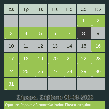
Δε
Τρ
Τε
Πε
Πα
Σα
Κυ
1
2
3
4
5
6
7
8
9
10
11
12
13
14
15
16
17
18
19
20
21
22
23
24
25
26
27
28
29
30
31
Σήμερα
, Σάββατο 08-08-2026
Ορισμός θερινών διακοπών Ιονίου Πανεπιστημίου -