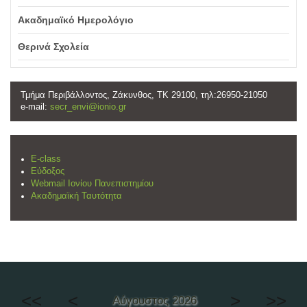
Ακαδημαϊκό Ημερολόγιο
Θερινά Σχολεία
Τμήμα Περιβάλλοντος, Ζάκυνθος, ΤΚ 29100, τηλ:26950-21050
e-mail:
secr_envi@ionio.gr
E-class
Εύδοξος
Webmail Ιονίου Πανεπιστημίου
Ακαδημαϊκή Ταυτότητα
<<
<
>
>>
Αύγουστος 2026