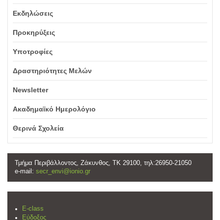
Εκδηλώσεις
Προκηρύξεις
Υποτροφίες
Δραστηριότητες Μελών
Newsletter
Ακαδημαϊκό Ημερολόγιο
Θερινά Σχολεία
Τμήμα Περιβάλλοντος, Ζάκυνθος, ΤΚ 29100, τηλ:26950-21050
e-mail:
secr_envi@ionio.gr
E-class
Εύδοξος