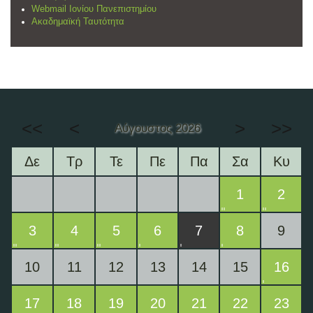
Webmail Ιονίου Πανεπιστημίου
Ακαδημαϊκή Ταυτότητα
<<
<
>
>>
Αύγουστος 2026
Δε
Τρ
Τε
Πε
Πα
Σα
Κυ
1
2
3
4
5
6
7
8
9
10
11
12
13
14
15
16
17
18
19
20
21
22
23