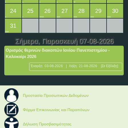
24
25
26
27
28
29
30
31
Σήμερα
, Παρασκευή 07-08-2026
Ορισμός θερινών διακοπών Ιονίου Πανεπιστημίου -
Καλοκαίρι 2026
Έναρξη:
03-08-2026
|
Λήξη:
21-08-2026
[Σε Εξέλιξη]
Προστασία Προσωπικών Δεδομένων
Φόρμα Επικοινωνίας και Παραπόνων
Δήλωση Προσβασιμότητας