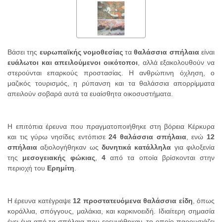
Βάσει της
ευρωπαϊκής νομοθεσίας
τα
θαλάσσια σπήλαια
είναι
ευάλωτοι και απειλούμενοι οικότοποι
, αλλά εξακολουθούν να
στερούνται επαρκούς προστασίας. Η ανθρώπινη όχληση, ο
μαζικός τουρισμός, η ρύπανση και τα θαλάσσια απορρίμματα
απειλούν σοβαρά αυτά τα ευαίσθητα οικοσυστήματα.
Η επιτόπια έρευνα που πραγματοποιήθηκε στη βόρεια Κέρκυρα
και τις γύρω νησίδες εντόπισε
24 θαλάσσια σπήλαια
, ενώ
12
σπήλαια
αξιολογήθηκαν ως
δυνητικά κατάλληλα
για φιλοξενία
της
μεσογειακής φώκιας
,
4
από τα οποία βρίσκονται στην
περιοχή του
Ερημίτη
.
Η έρευνα κατέγραψε
12 προστατευόμενα θαλάσσια είδη
, όπως
κοράλλια, σπόγγους, μαλάκια, και καρκινοειδή. Ιδιαίτερη σημασία
έχει ένα από τα σπήλαια που ερευνήθηκαν, το οποίο παρουσιάζει