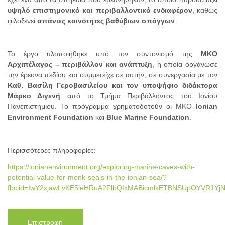
υψηλό επιστημονικό και περιβαλλοντικό ενδιαφέρον
, καθώς
φιλοξενεί
σπάνιες κοινότητες βαθύβιων σπόγγων
.
Το έργο υλοποιήθηκε υπό τον συντονισμό της
MKO
Αρχιπέλαγος – περιβάλλον και ανάπτυξη
, η οποία οργάνωσε
την έρευνα πεδίου και συμμετείχε σε αυτήν, σε συνεργασία με τον
Καθ. Βασίλη Γεροβασιλείου και τον υποψήφιο διδάκτορα
Μάρκο Διγενή
από το Τμήμα Περιβάλλοντος του Ιονίου
Πανεπιστημίου. Το πρόγραμμα χρηματοδοτούν οι ΜΚΟ
Ionian
Environment Foundation
και
Blue Marine Foundation
.
Περισσότερες πληροφορίες:
https://ionianenvironment.org/exploring-marine-caves-with-
potential-value-for-monk-seals-in-the-ionian-sea/?
fbclid=IwY2xjawLvKE5leHRuA2FlbQIxMABicmlkETBNSUpOYVR1Y
Επιστροφή