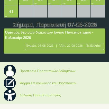
31
Σήμερα
, Παρασκευή 07-08-2026
Ορισμός θερινών διακοπών Ιονίου Πανεπιστημίου -
Καλοκαίρι 2026
Έναρξη:
03-08-2026
|
Λήξη:
21-08-2026
[Σε Εξέλιξη]
Προστασία Προσωπικών Δεδομένων
Φόρμα Επικοινωνίας και Παραπόνων
Δήλωση Προσβασιμότητας