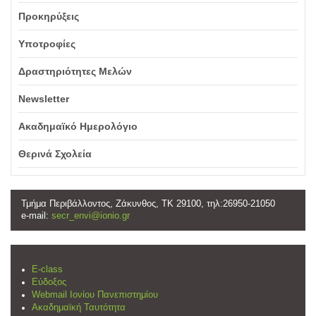
Προκηρύξεις
Υποτροφίες
Δραστηριότητες Μελών
Newsletter
Ακαδημαϊκό Ημερολόγιο
Θερινά Σχολεία
Τμήμα Περιβάλλοντος, Ζάκυνθος, ΤΚ 29100, τηλ:26950-21050
e-mail:
secr_envi@ionio.gr
E-class
Εύδοξος
Webmail Ιονίου Πανεπιστημίου
Ακαδημαϊκή Ταυτότητα