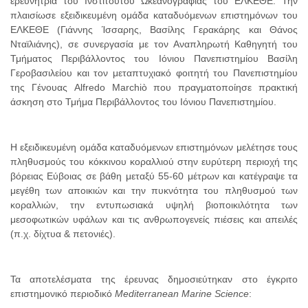
ερευνήτρια του Ινστιτούτου Ωκεανογραφίας του ΕΛΚΕΘΕ. Την
πλαισίωσε εξειδικευμένη ομάδα καταδυόμενων επιστημόνων του
ΕΛΚΕΘΕ (Γιάννης Ίσσαρης, Βασίλης Γερακάρης και Θάνος
Νταϊλιάνης), σε συνεργασία με τον Αναπληρωτή Καθηγητή του
Τμήματος Περιβάλλοντος του Ιόνιου Πανεπιστημίου Βασίλη
Γεροβασιλείου και τον μεταπτυχιακό φοιτητή του Πανεπιστημίου
της Γένουας Alfredo Marchiò που πραγματοποίησε πρακτική
άσκηση στο Τμήμα Περιβάλλοντος του Ιόνιου Πανεπιστημίου.
Η εξειδικευμένη ομάδα καταδυόμενων επιστημόνων μελέτησε τους
πληθυσμούς του κόκκινου κοραλλιού στην ευρύτερη περιοχή της
βόρειας Εύβοιας σε βάθη μεταξύ 55-60 μέτρων και κατέγραψε τα
μεγέθη των αποικιών και την πυκνότητα του πληθυσμού των
κοραλλιών, την εντυπωσιακά υψηλή βιοποικιλότητα των
μεσοφωτικών υφάλων και τις ανθρωπογενείς πιέσεις και απειλές
(π.χ. δίχτυα & πετονιές).
Τα αποτελέσματα της έρευνας δημοσιεύτηκαν στο έγκριτο
επιστημονικό περιοδικό
Mediterranean Marine Science
: