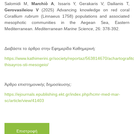
Salomidi Μ,
Marchiò
Α
, Issaris Υ, Gerakaris V, Dailianis T,
Gerovasileiou V
(2025) Advancing knowledge on red coral
Corallium rubrum
(Linnaeus 1758) populations and associated
mesophotic communities in the Aegean Sea, Eastern
Mediterranean.
Mediterranean
Marine
Science
, 26: 378-392.
Διαβάστε το άρθρο στην Εφημερίδα Καθημερινή:
https://www.kathimerini.gr/society/reportaz/563814670/achartografit
thisayros-sti-mesogeio/
Άρθρο επιστημονικής δημοσίευσης:
https://ejournals.epublishing.ekt.gr/index.php/hcmr-med-mar-
sc/article/view/41403
Επιστροφή