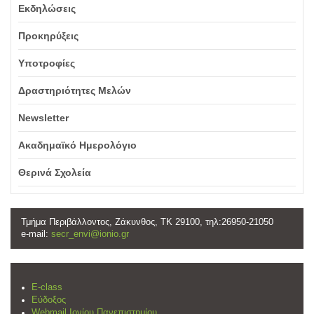
Εκδηλώσεις
Προκηρύξεις
Υποτροφίες
Δραστηριότητες Μελών
Newsletter
Ακαδημαϊκό Ημερολόγιο
Θερινά Σχολεία
Τμήμα Περιβάλλοντος, Ζάκυνθος, ΤΚ 29100, τηλ:26950-21050
e-mail:
secr_envi@ionio.gr
E-class
Εύδοξος
Webmail Ιονίου Πανεπιστημίου