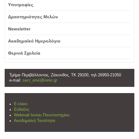
Υποτροφίες
Δραστηριότητες Μελών
Newsletter
Ακαδημαϊκό Ημερολόγιο
Θερινά Σχολεία
Τμήμα Περιβάλλοντος, Ζάκυνθος, ΤΚ 29100, τηλ:26950-21050
e-mail:
secr_envi@ionio.gr
E-class
Εύδοξος
Webmail Ιονίου Πανεπιστημίου
Ακαδημαϊκή Ταυτότητα