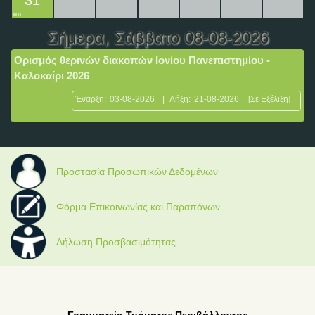
31
Σήμερα
, Σάββατο 08-08-2026
Ορισμός θερινών διακοπών Ιονίου Πανεπιστημίου -
Καλοκαίρι 2026
Έναρξη:
03-08-2026
|
Λήξη:
21-08-2026
[Σε Εξέλιξη]
Προστασία Προσωπικών Δεδομένων
Φόρμα Επικοινωνίας και Παραπόνων
Δήλωση Προσβασιμότητας