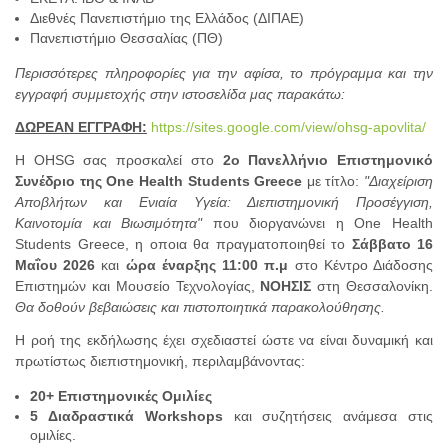
Διεθνές Πανεπιστήμιο της Ελλάδος (ΔΙΠΑΕ)
Πανεπιστήμιο Θεσσαλίας (ΠΘ)
Περισσότερες πληροφορίες για την αφίσα, το πρόγραμμα και την
εγγραφή συμμετοχής στην ιστοσελίδα μας παρακάτω:
ΔΩΡΕΑΝ ΕΓΓΡΑΦΗ:
https://sites.google.com/view/ohsg-apovlita/
Η OHSG σας προσκαλεί στο
2ο Πανελλήνιο Επιστημονικό
Συνέδριο της One Health Students Greece
με τίτλο:
"Διαχείριση
Αποβλήτων και Ενιαία Υγεία: Διεπιστημονική Προσέγγιση,
Καινοτομία και Βιωσιμότητα"
που διοργανώνει η One Health
Students Greece, η οποια θα πραγματοποιηθεί το
Σάββατο 16
Μαΐου 2026
και
ώρα έναρξης
11:00 π.μ
στο Κέντρο Διάδοσης
Επιστημών και Μουσείο Τεχνολογίας,
ΝΟΗΣΙΣ
στη Θεσσαλονίκη.
Θα δοθούν βεβαιώσεις και πιστοποιητικά παρακολούθησης.
Η ροή της εκδήλωσης έχει σχεδιαστεί ώστε να είναι δυναμική και
πρωτίστως διεπιστημονική, περιλαμβάνοντας:
20+ Επιστημονικές Ομιλίες
5 Διαδραστικά Workshops
και συζητήσεις ανάμεσα στις
ομιλίες.