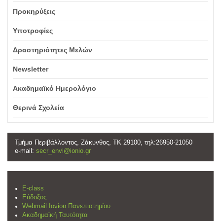
Προκηρύξεις
Υποτροφίες
Δραστηριότητες Μελών
Newsletter
Ακαδημαϊκό Ημερολόγιο
Θερινά Σχολεία
Τμήμα Περιβάλλοντος, Ζάκυνθος, ΤΚ 29100, τηλ:26950-21050
e-mail:
secr_envi@ionio.gr
E-class
Εύδοξος
Webmail Ιονίου Πανεπιστημίου
Ακαδημαϊκή Ταυτότητα