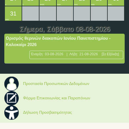
31
Σήμερα
, Σάββατο 08-08-2026
Ορισμός θερινών διακοπών Ιονίου Πανεπιστημίου -
Καλοκαίρι 2026
Έναρξη:
03-08-2026
|
Λήξη:
21-08-2026
[Σε Εξέλιξη]
Προστασία Προσωπικών Δεδομένων
Φόρμα Επικοινωνίας και Παραπόνων
Δήλωση Προσβασιμότητας