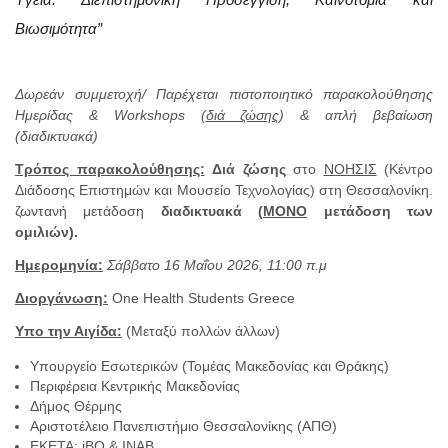
Βιωσιμότητα”
Δωρεάν συμμετοχή/ Παρέχεται πιστοποιητικό παρακολούθησης
Ημερίδας & Workshops (
διά ζώσης
) & απλή βεβαίωση
(διαδικτυακά)
Τρόπος παρακολούθησης:
Διά ζώσης
στο
ΝΟΗΣΙΣ
(Κέντρο
Διάδοσης Επιστημών και Μουσείο Τεχνολογίας) στη Θεσσαλονίκη.
ζωντανή μετάδοση
διαδικτυακά
(
ΜΟΝΟ
μετάδοση των
ομιλιών).
Ημερομηνία:
Σάββατο 16 Μαΐου 2026, 11:00 π.μ
Διοργάνωση:
One Health Students Greece
Υπο την Αιγίδα:
(Μεταξύ πολλών άλλων)
Υπουργείο Εσωτερικών (Τομέας Μακεδονίας και Θράκης)
Περιφέρεια Κεντρικής Μακεδονίας
Δήμος Θέρμης
Αριστοτέλειο Πανεπιστήμιο Θεσσαλονίκης (ΑΠΘ)
ΕΚΕΤΑ: iBO & INAB