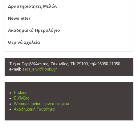
Δραστηριότητες Μελών
Newsletter
Ακαδημαϊκό Ημερολόγιο
Θερινά Σχολεία
Τμήμα Περιβάλλοντος, Ζάκυνθος, ΤΚ 29100, τηλ:26950-21050
e-mail:
secr_envi@ionio.gr
E-class
Εύδοξος
Webmail Ιονίου Πανεπιστημίου
Ακαδημαϊκή Ταυτότητα