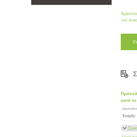
Χρήστος
του Ιονί
Ε
Σ
Πρόσκλη
κατά το
Δημοσίευ
Έναρξη:
Συνη
Γενικές Αν