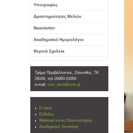
Υποτροφίες
Δραστηριότητες Μελών
Newsletter
Ακαδημαϊκό Ημερολόγιο
Θερινά Σχολεία
Τμήμα Περιβάλλοντος, Ζάκυνθος, ΤΚ
29100, τηλ:26950-21050
e-mail:
secr_envi@ionio.gr
E-class
Εύδοξος
Webmail Ιονίου Πανεπιστημίου
Ακαδημαϊκή Ταυτότητα