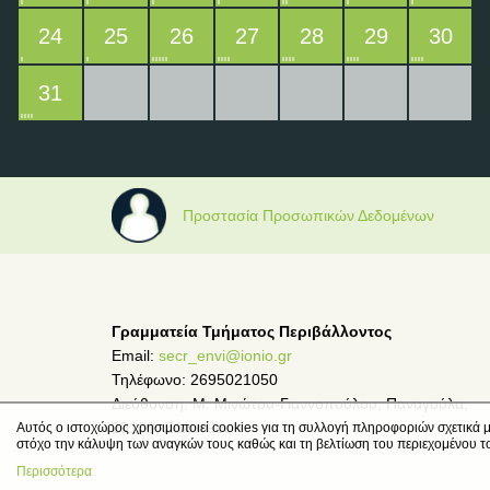
24
25
26
27
28
29
30
31
Προστασία Προσωπικών Δεδομένων
Γραμματεία Τμήματος Περιβάλλοντος
Email:
secr_envi@ionio.gr
Τηλέφωνο: 2695021050
Διεύθυνση: Μ. Μινώτου-Γιαννοπούλου, Παναγούλα,
29100, Ζάκυνθος
Αυτός ο ιστοχώρος χρησιμοποιεί cookies για τη συλλογή πληροφοριών σχετικά μ
στόχο την κάλυψη των αναγκών τους καθώς και τη βελτίωση του περιεχομένου τ
Περισσότερα