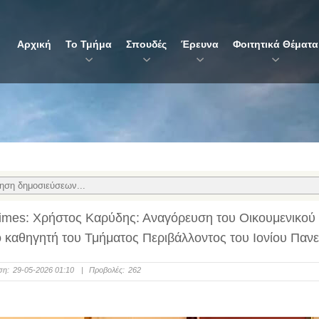
Αρχική
Το Τμήμα
Σπουδές
Έρευνα
Φοιτητικά Θέματα
imes: Χρήστος Καρύδης: Αναγόρευση του Οικουμενικού 
ο καθηγητή του Τμήματος Περιβάλλοντος του Ιονίου Πανε
ση:
29-05-2026 01:10
|
Προβολές:
262