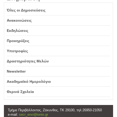
Όλες οι Δημοσιεύσεις
Ανακοινώσεις
Εκδηλώσεις
Προκηρύξεις
Υποτροφίες
Δραστηριότητες Μελών
Newsletter
Ακαδημαϊκό Ημερολόγιο
Θερινά Σχολεία
Τμήμα Περιβάλλοντος, Ζάκυνθος, ΤΚ 29100, τηλ:26950-21050
e-mail:
secr_envi@ionio.gr