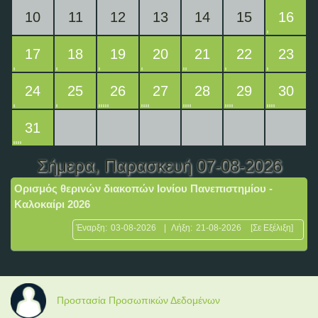
10
11
12
13
14
15
16
17
18
19
20
21
22
23
24
25
26
27
28
29
30
31
Σήμερα
, Παρασκευή 07-08-2026
Ορισμός θερινών διακοπών Ιονίου Πανεπιστημίου -
Καλοκαίρι 2026
Έναρξη:
03-08-2026
|
Λήξη:
21-08-2026
[Σε Εξέλιξη]
Προστασία Προσωπικών Δεδομένων