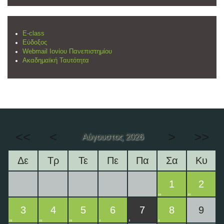
E-class
Εύδοξος
Webmail Ιονίου Πανεπιστημίου
Ακαδημαϊκή Ταυτότητα
<<
<
>
>>
Αύγουστος 2026
Δε
Τρ
Τε
Πε
Πα
Σα
Κυ
1
2
3
4
5
6
7
8
9