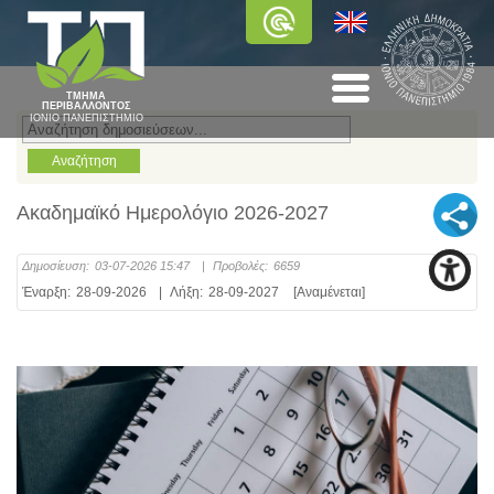
ΤΜΗΜΑ
ΠΕΡΙΒΑΛΛΟΝΤΟΣ
ΙΟΝΙΟ ΠΑΝΕΠΙΣΤΗΜΙΟ
Ακαδημαϊκό Ημερολόγιο 2026-2027
Δημοσίευση:
03-07-2026 15:47
|
Προβολές:
6659
Έναρξη:
28-09-2026
|
Λήξη:
28-09-2027
[Αναμένεται]