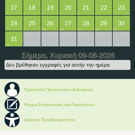
17
18
19
20
21
22
23
24
25
26
27
28
29
30
31
Σήμερα
, Κυριακή 09-08-2026
Δεν βρέθηκαν εγγραφές για αυτήν την ημέρα
Προστασία Προσωπικών Δεδομένων
Φόρμα Επικοινωνίας και Παραπόνων
Δήλωση Προσβασιμότητας