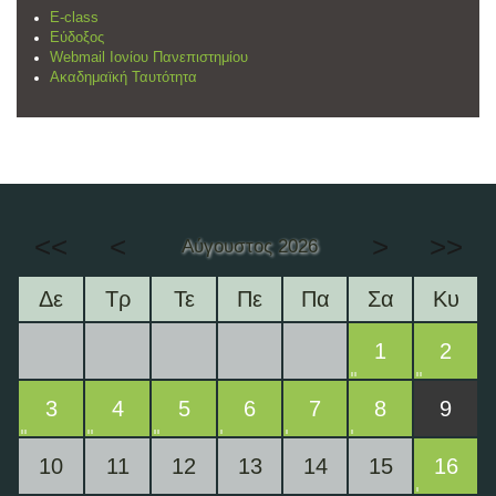
E-class
Εύδοξος
Webmail Ιονίου Πανεπιστημίου
Ακαδημαϊκή Ταυτότητα
<<
<
>
>>
Αύγουστος 2026
Δε
Τρ
Τε
Πε
Πα
Σα
Κυ
1
2
3
4
5
6
7
8
9
10
11
12
13
14
15
16