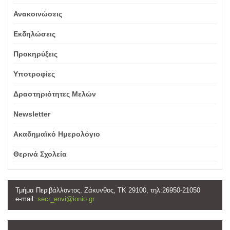
Ανακοινώσεις
Εκδηλώσεις
Προκηρύξεις
Υποτροφίες
Δραστηριότητες Μελών
Newsletter
Ακαδημαϊκό Ημερολόγιο
Θερινά Σχολεία
Τμήμα Περιβάλλοντος, Ζάκυνθος, ΤΚ 29100, τηλ:26950-21050
e-mail:
secr_envi@ionio.gr