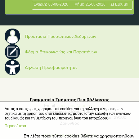
Έναρξη:
03-08-2026
|
Λήξη:
21-08-2026
[Σε Εξέλιξη]
Προστασία Προσωπικών Δεδομένων
Φόρμα Επικοινωνίας και Παραπόνων
Δήλωση Προσβασιμότητας
Γραμματεία Τμήματος Περιβάλλοντος
Email:
secr_envi@ionio.gr
Αυτός ο ιστοχώρος χρησιμοποιεί cookies για τη συλλογή πληροφοριών
Τηλέφωνο: 2695021050
σχετικά με τη χρήση του από επισκέπτες, με στόχο την κάλυψη των αναγκών
Διεύθυνση: Μ. Μινώτου-Γιαννοπούλου, Παναγούλα, 29100,
τους καθώς και τη βελτίωση του περιεχομένου του ιστοχώρου.
Ζάκυνθος
Περισσότερα
ΤΜΗΜΑ ΠΕΡΙΒΑΛΛΟΝΤΟΣ
Επιλέξτε ποιοι τύποι cookies θέλετε να χρησιμοποιηθούν