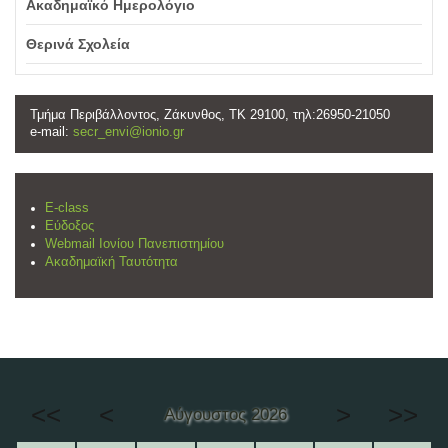
Ακαδημαϊκό Ημερολόγιο
Θερινά Σχολεία
Τμήμα Περιβάλλοντος, Ζάκυνθος, ΤΚ 29100, τηλ:26950-21050
e-mail:
secr_envi@ionio.gr
E-class
Εύδοξος
Webmail Ιονίου Πανεπιστημίου
Ακαδημαϊκή Ταυτότητα
<<
<
>
>>
Αύγουστος 2026