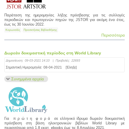
Παράταση της ημερομηνίας λήξης πρόσβασης για τις συλλογές
περιοδικών και πρωτογενών πηγών της JSTOR για ακόμη ένα έτος,
έως τις 30 Ιουνίου 2022.
Κορωνοϊός
Προσκτήσεις Βιβλιοθήκης
Περισσότερα
Δωρεάν δοκιμαστική περίοδος στη World Library
Δημοσίευση:
09-03-2021 14:10
|
Προβολές:
22693
Σημαντική Ημερομηνία:
08-04-2021
[Έληξε]
Συνημμένα αρχεία
Για π ρ ώ τ η φ ο ρ ά σε ελληνικό ίδρυμα δωρεάν δοκιμαστική
πρόσβαση στη βάση ηλεκτρονικών βιβλίων World Library με
περισσότερα από 1,8 εκατ. ebooks έως τις 8 Απριλίου 2021.