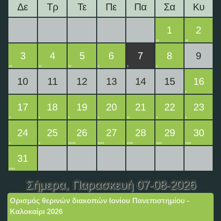
Δε
Τρ
Τε
Πε
Πα
Σα
Κυ
1
2
3
4
5
6
7
8
9
10
11
12
13
14
15
16
17
18
19
20
21
22
23
24
25
26
27
28
29
30
31
Σήμερα
, Παρασκευή 07-08-2026
Ορισμός θερινών διακοπών Ιονίου Πανεπιστημίου -
Καλοκαίρι 2026