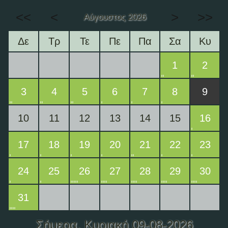
<<
<
>
>>
Αύγουστος 2026
Δε
Τρ
Τε
Πε
Πα
Σα
Κυ
1
2
3
4
5
6
7
8
9
10
11
12
13
14
15
16
17
18
19
20
21
22
23
24
25
26
27
28
29
30
31
Σήμερα
, Κυριακή 09-08-2026