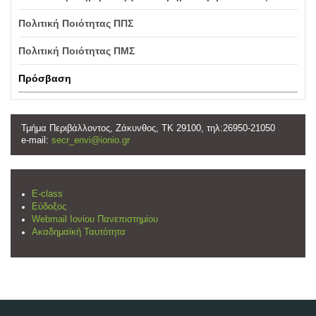
Πολιτική Ποιότητας ΠΠΣ
Πολιτική Ποιότητας ΠΜΣ
Πρόσβαση
Τμήμα Περιβάλλοντος, Ζάκυνθος, ΤΚ 29100, τηλ:26950-21050
e-mail:
secr_envi@ionio.gr
E-class
Εύδοξος
Webmail Ιονίου Πανεπιστημίου
Ακαδημαϊκή Ταυτότητα