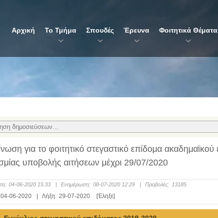
Αρχική
Το Τμήμα
Σπουδές
Έρευνα
Φοιτητικά Θέματα
νωση για το φοιτητικό στεγαστικό επίδομα ακαδημαϊκού
μίας υποβολής αιτήσεων μέχρι 29/07/2020
ση:
04-06-2020 15:33
|
Ενημέρωση:
08-07-2020 12:29
|
Προβολές:
13185
04-06-2020
|
Λήξη:
29-07-2020
[Έληξε]