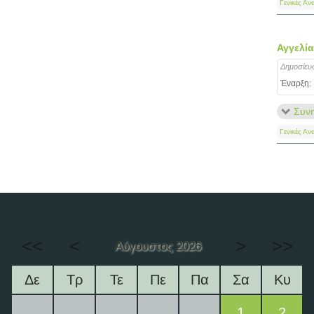
Γενικές Αν
Αγγελία
Δημοσίευ
Έναρξη:
Συνη
Γενικές Αν
<<
<
>
>>
Αύγουστος 2026
Δε
Τρ
Τε
Πε
Πα
Σα
Κυ
1
2