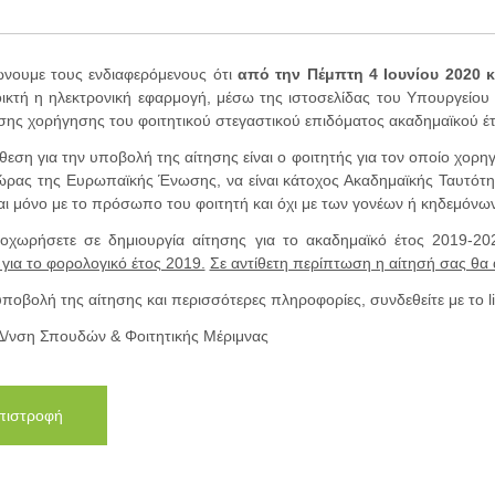
νουμε τους ενδιαφερόμενους ότι
από την Πέμπτη 4 Ιουνίου 2020 κ
νοικτή η ηλεκτρονική εφαρμογή, μέσω της ιστοσελίδας του Υπουργείο
ησης χορήγησης του φοιτητικού στεγαστικού επιδόματος ακαδημαϊκού έ
ση για την υποβολή της αίτησης είναι ο φοιτητής για τον οποίο χορηγ
ώρας της Ευρωπαϊκής Ένωσης, να είναι κάτοχος Ακαδημαϊκής Ταυτότητ
αι μόνο με το πρόσωπο του φοιτητή και όχι με των γονέων ή κηδεμόνω
οχωρήσετε σε δημιουργία αίτησης για το ακαδημαϊκό έτος 2019-2
για το φορολογικό έτος 2019.
Σε αντίθετη περίπτωση η αίτησή σας θα
υποβολή της αίτησης και περισσότερες πληροφορίες, συνδεθείτε με το l
Δ/νση Σπουδών & Φοιτητικής Μέριμνας
πιστροφή