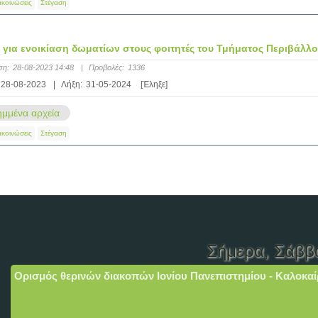
ακοινώσεις
Στέγαση
 για ενοικίαση δωματίων στους φοιτητές του Τμήματος Περιβάλλο
ση:
28-08-2023 14:48
|
Προβολές:
1336
28-08-2023
|
Λήξη:
31-05-2024
[Έληξε]
μμένα αρχεία
ακοινώσεις
Στέγαση
Σήμερα
, Σάββ
Ορισμός θερινών διακοπών Ιονίου Πανεπιστημίου - Καλοκαί