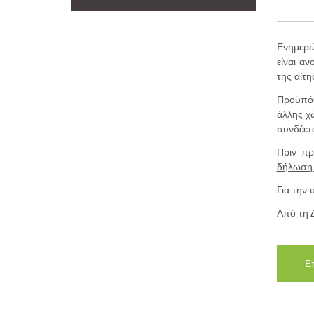
Ενημερώ
είναι α
της αίτ
Προϋπόθε
άλλης χ
συνδέετ
Πριν πρ
δήλωση 
Για την 
Από τη 
Ε