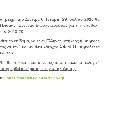
αι μέχρι την
Δευτέρα 6
Τετάρτη 29 Ιουλίου 2020
θα
υ Παιδείας, Έρευνας & Θρησκευμάτων για την υποβολή
τους 2019-20.
είται το επίδομα, να είναι Έλληνας υπήκοος ή υπήκοος
ας σε ισχύ και να είναι κάτοχος Α.Φ.Μ. Η υπηκοότητα
ν αυτού.
020,
θα πρέπει πρώτα να έχετε υποβάλει φορολογική
 απορριφθεί αυτόματα με την υποβολή της.
ink,
https://stegastiko.minedu.gov.gr