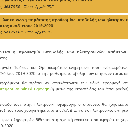
Εγκύκλιος στεγαστικού επιδόματος 2019-2020
ς: 303.76 KB :: Τύπος: Αρχείο PDF
Ανακοίνωση παράτασης προθεσμίας υποβολής των ηλεκτρονικών
ατος ακαδ. έτους 2019-2020
ς: 543.76 KB :: Τύπος: Αρχείο PDF
ίνεται η προθεσμία υποβολής των ηλεκτρονικών αιτήσεων 
ατος
ργείο Παιδείας και Θρησκευμάτων ενημερώνει τους ενδιαφερόμενο
ϊκό έτος 2019-2020, ότι η προθεσμία υποβολής των αιτήσεων
παρατεί
αφερόμενοι θα πρέπει να επισκέπτονται την ειδική εφαρμογή στ
/stegastiko.minedu.gov.gr
(ή μέσω της ιστοσελίδας του Υπουργείου)
 είσοδό τους στην ηλεκτρονική εφαρμογή, οι αιτούντες θα χρησιμοπ
d) που τους χορηγήθηκε από την Α.Α.Δ.Ε. για τις ηλεκτρονικές υπηρεσ
τερες πληροφορίες δίδονται στη σχετική εγκύκλιο που αφορά στη χορ
19-2020.