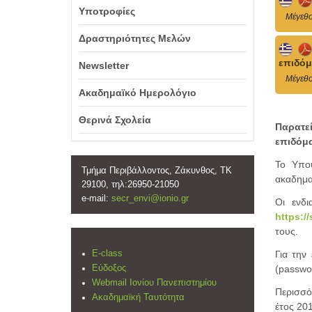
Υποτροφίες
Mέγεθο
Δραστηριότητες Μελών
επιδόμ
Newsletter
Mέγεθο
Ακαδημαϊκό Ημερολόγιο
Θερινά Σχολεία
Παρατε
επιδόμ
Το Υπου
Τμήμα Περιβάλλοντος, Ζάκυνθος, ΤΚ
ακαδημα
29100, τηλ:26950-21050
e-mail:
secr_envi@ionio.gr
Οι ενδι
https:/
τους.
Για την
E-class
(passwor
Εύδοξος
Webmail Ιονίου Πανεπιστημίου
Περισσό
Ακαδημαϊκή Ταυτότητα
έτος 20