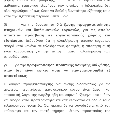
μορφή νομοθετικής ρύθμισης, θα πρέπει να αφορά και στα
μαθήματα χειμερινού εξαμήνου των οποίων η διδασκαλία δεν
ολοκληρώθηκε, ούτως ώστε να δοθεί η δυνατότητα εξέτασής τους
κατά την εξεταστική περίοδο Σεπτεμβρίου,
β) για την δυνατότητα
διά ζώσης πραγματοποίησης
πτυχιακών και διπλωματικών εργασιών
,
για τις οποίες
απαιτείται πρόσβαση σε εργαστηριακούς χώρους και
εξοπλισμό
. Δεδομένου ότι η ολοκλήρωση τέτοιων εργασιών
αφορά κατά κανόνα σε τελειόφοιτους φοιτητές, η απαίτηση αυτή
είναι καθοριστική για την επιτυχή, άμεση ολοκλήρωση των
σπουδών τους,
γ) για την πραγματοποίηση
πρακτικής άσκησης διά ζώσης,
όταν δεν είναι εφικτό αυτή να πραγματοποιηθεί εξ
αποστάσεως
.
Η ανάγκη πραγματοποίησης διά ζώσης διδασκαλίας για τις
ανωτέρω περιπτώσεις εκπαιδευτικού έργου είναι άμεση και
επιτακτική, λόγω της έναρξης ήδη του εαρινού εξαμήνου σπουδών
και αφορά κατά προτεραιότητα και κατ’ ελάχιστον σε όλους τους
τελειόφοιτους φοιτητές. Θα πρέπει δε να συνοδεύεται από τον
καθορισμό και την πιστή τήρηση μέτρων προστασίας της