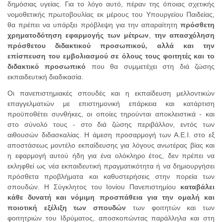
δημόσιας υγείας. Για το λόγο αυτό, πέραν της όποιας σχετικής
νομοθετικής πρωτοβουλίας εκ μέρους του Υπουργείου Παιδείας,
θα πρέπει να υπάρξει πρόβλεψη για την απαραίτητη
πρόσθετη
χρηματοδότηση εφαρμογής των μέτρων
,
την απασχόληση
πρόσθετου διδακτικού προσωπικού, αλλά και την
επίσπευση του εμβολιασμού σε όλους τους φοιτητές και το
διδακτικό προσωπικό
που θα συμμετέχει στη διά ζώσης
εκπαιδευτική διαδικασία.
Οι πανεπιστημιακές σπουδές και η εκπαίδευση μελλοντικών
επαγγελματιών με επιστημονική επάρκεια και κατάρτιση
προϋποθέτει συνθήκες, οι οποίες τηρούνται αποκλειστικά - και
στο σύνολό τους - στο διά ζώσης περιβάλλον, εντός των
αιθουσών διδασκαλίας. Η άμεση προσαρμογή των Α.Ε.Ι. στο εξ
αποστάσεως μοντέλο εκπαίδευσης για λόγους ανωτέρας βίας και
η εφαρμογή αυτού ήδη για ένα ολόκληρο έτος, δεν πρέπει να
εκληφθεί ως νέα εκπαιδευτική πραγματικότητα ή να δημιουργήσει
πρόσθετα προβλήματα και καθυστερήσεις στην πορεία των
σπουδών. Η Σύγκλητος του Ιονίου Πανεπιστημίου
καταβάλει
κάθε δυνατή και νόμιμη προσπάθεια για την ομαλή και
ποιοτική εξέλιξη των σπουδών
των φοιτητών και των
φοιτητριών του Ιδρύματος, αποσκοπώντας παράλληλα και στη