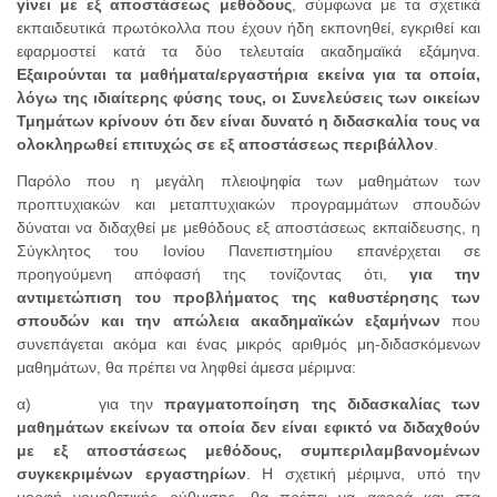
γίνει με εξ αποστάσεως μεθόδους
, σύμφωνα με τα σχετικά
εκπαιδευτικά πρωτόκολλα που έχουν ήδη εκπονηθεί, εγκριθεί και
εφαρμοστεί κατά τα δύο τελευταία ακαδημαϊκά εξάμηνα.
Εξαιρούνται τα μαθήματα/εργαστήρια εκείνα για τα οποία,
λόγω της ιδιαίτερης φύσης τους, οι Συνελεύσεις των οικείων
Τμημάτων κρίνουν ότι δεν είναι δυνατό η διδασκαλία τους να
ολοκληρωθεί επιτυχώς σε εξ αποστάσεως περιβάλλον
.
Παρόλο που η μεγάλη πλειοψηφία των μαθημάτων των
προπτυχιακών και μεταπτυχιακών προγραμμάτων σπουδών
δύναται να διδαχθεί με μεθόδους εξ αποστάσεως εκπαίδευσης, η
Σύγκλητος του Ιονίου Πανεπιστημίου επανέρχεται σε
προηγούμενη απόφασή της τονίζοντας ότι,
για την
αντιμετώπιση του προβλήματος της καθυστέρησης των
σπουδών και την απώλεια ακαδημαϊκών εξαμήνων
που
συνεπάγεται ακόμα και ένας μικρός αριθμός μη-διδασκόμενων
μαθημάτων, θα πρέπει να ληφθεί άμεσα μέριμνα:
α) για την
πραγματοποίηση της διδασκαλίας των
μαθημάτων εκείνων τα οποία δεν είναι εφικτό να διδαχθούν
με εξ αποστάσεως μεθόδους, συμπεριλαμβανομένων
συγκεκριμένων εργαστηρίων
. Η σχετική μέριμνα, υπό την