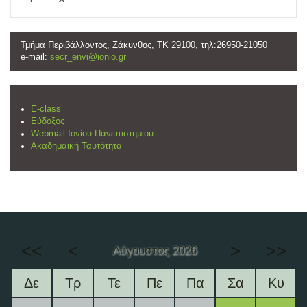
Τμήμα Περιβάλλοντος, Ζάκυνθος, ΤΚ 29100, τηλ:26950-21050
e-mail:
secr_envi@ionio.gr
E-class
Εύδοξος
Webmail Ιονίου Πανεπιστημίου
Ακαδημαϊκή Ταυτότητα
<<
<
>
>>
Αύγουστος 2026
Δε
Τρ
Τε
Πε
Πα
Σα
Κυ