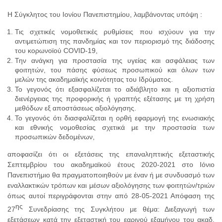
Η Σύγκλητος του Ιονίου Πανεπιστημίου, λαμβάνοντας υπόψη :
Τις σχετικές νομοθετικές ρυθμίσεις που ισχύουν για την
αντιμετώπιση της πανδημίας και τον περιορισμό της διάδοσης
του κορωνοϊού CΟVID-19,
Την ανάγκη για προστασία της υγείας και ασφάλειας των
φοιτητών, του πάσης φύσεως προσωπικού και όλων των
μελών της ακαδημαϊκής κοινότητας του Ιδρύματος.
Το γεγονός ότι εξασφαλίζεται το αδιάβλητο και η αξιοπιστία
διενέργειας της προφορικής ή γραπτής εξέτασης με τη χρήση
μεθόδων εξ αποστάσεως αξιολόγησης.
Το γεγονός ότι διασφαλίζεται η ορθή εφαρμογή της ενωσιακής
και εθνικής νομοθεσίας σχετικά με την προστασία των
προσωπικών δεδομένων,
αποφασίζει ότι οι εξετάσεις της επαναληπτικής εξεταστικής
Σεπτεμβρίου του ακαδημαϊκού έτους 2020-2021 στο Ιόνιο
Πανεπιστήμιο θα πραγματοποιηθούν με έναν ή με συνδυασμό των
εναλλακτικών τρόπων και μέσων αξιολόγησης των φοιτητών/τριών
όπως αυτοί περιγράφονται στην από 28-05-2021 Απόφαση της
ης
27
Συνεδρίασης της Συγκλήτου με θέμα: Διεξαγωγή των
εξετάσεων κατά την εξεταστική του εαρινού εξαμήνου του ακαδ.