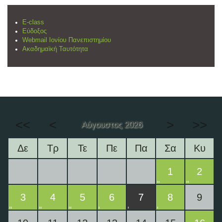
E-class
Εύδοξος
Webmail Ιονίου Πανεπιστημίου
Ακαδημαϊκή Ταυτότητα
<<
<
>
>>
Αύγουστος 2026
Δε
Τρ
Τε
Πε
Πα
Σα
Κυ
1
2
3
4
5
6
7
8
9