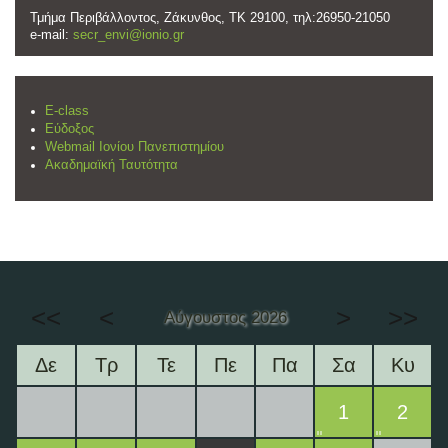
Τμήμα Περιβάλλοντος, Ζάκυνθος, ΤΚ 29100, τηλ:26950-21050
e-mail:
secr_envi@ionio.gr
E-class
Εύδοξος
Webmail Ιονίου Πανεπιστημίου
Ακαδημαϊκή Ταυτότητα
<<
<
>
>>
Αύγουστος 2026
Δε
Τρ
Τε
Πε
Πα
Σα
Κυ
1
2