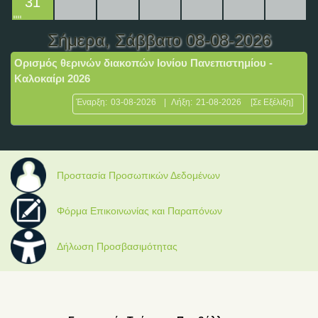
31
Σήμερα
, Σάββατο 08-08-2026
Ορισμός θερινών διακοπών Ιονίου Πανεπιστημίου -
Καλοκαίρι 2026
Έναρξη:
03-08-2026
|
Λήξη:
21-08-2026
[Σε Εξέλιξη]
Προστασία Προσωπικών Δεδομένων
Φόρμα Επικοινωνίας και Παραπόνων
Δήλωση Προσβασιμότητας