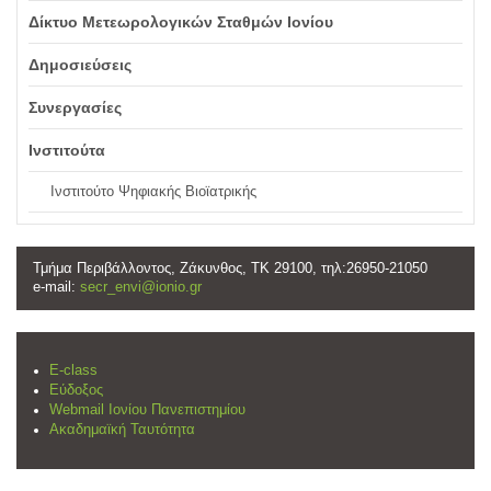
Δίκτυο Μετεωρολογικών Σταθμών Ιονίου
Δημοσιεύσεις
Συνεργασίες
Ινστιτούτα
Ινστιτούτο Ψηφιακής Βιοϊατρικής
Τμήμα Περιβάλλοντος, Ζάκυνθος, ΤΚ 29100, τηλ:26950-21050
e-mail:
secr_envi@ionio.gr
E-class
Εύδοξος
Webmail Ιονίου Πανεπιστημίου
Ακαδημαϊκή Ταυτότητα