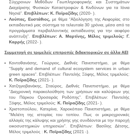
Σύγχρονων Μεθόδων Γεωπληροφορικής και Συστημάτων
Διαχείρισης Φυσικών Καταστροφών & Κινδύνων για τα Ιόνια
Νησιά”.
Eπιβλέπων: Κ. Ποϊραζίδης
(2020- ).
Λούπας, Ευστάθιος,
με θέμα “Αξιολόγηση της Αειφορίας στο
εκπαιδευτικό μας σύστημα τα τελευταία 30 χρόνια, μέσα από τα
προγράμματα περιβαλλοντικής εκπαίδευσης για την αειφόρο
ανάπτυξη”.
Επιβλέπων: Α. Μαρτίνης, Mέλος τριμελούς: Γ.
Καρρής
(2022- ).
Συμμετοχή σε τριμελείς επιτροπές διδακτορικών σε άλλα ΑΕΙ
Κοντοθανάσης, Γεώργιος, Διεθνές Πανεπιστήμιο, με θέμα
“Supply and demand of cultural ecosystem services in urban
green spaces”. Επιβλέπων: Παντελής Ξόφης, Μέλος τριμελούς:
Κ. Ποϊραζίδης
(2021- ).
Χατζηγιοβανάκης, Σταύρος, Διεθνές Πανεπιστήμιο, με θέμα
“Διαχρονική παρακολούθηση των χρήσεων και καλύψεων γης
του Πάρκου Οροσειράς Ροδόπης”. Επιβλέπων: Παντελής
Ξόφης, Μέλος τριμελούς:
Κ. Ποϊραζίδης
(2021- ).
Χριστοπούλου, Κατερίνα, Χαροκόπειο Πανεπιστήμιο, με θέμα
“Mελέτη της ιστορίας του τοπίου. Πως οι μακροχρονικές
αλλαγές της κάλυψης και χρήσης γης συνδέονται με την παροχή
οικοσυστημικών υπηρεσιών”. Επιβλέπων: Βασίλης Δέτσης,
Μέλος τριμελούς :
Κ. Ποϊραζίδης
(2021 -).