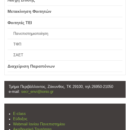
Μετακίνηση Φοιτητών
Φοιτητές ΤΕΙ
Πανεπιστημιοποίηση
ΤΦΠ
ΣΑΕΤ
Διαχείριση Παραπόνων
Τμήμα Περιβάλλοντος, Ζάκυνθος, ΤΚ 29100, τηλ:26950-21050
e-mail:
secr_envi@ionio.gr
E-class
Εύδοξος
Webmail Ιονίου Πανεπιστημίου
Ακαδημαϊκή Ταυτότητα