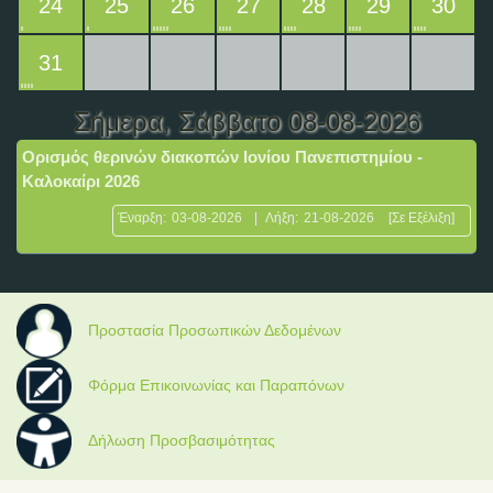
24
25
26
27
28
29
30
31
Σήμερα
, Σάββατο 08-08-2026
Ορισμός θερινών διακοπών Ιονίου Πανεπιστημίου -
Καλοκαίρι 2026
Έναρξη:
03-08-2026
|
Λήξη:
21-08-2026
[Σε Εξέλιξη]
Προστασία Προσωπικών Δεδομένων
Φόρμα Επικοινωνίας και Παραπόνων
Δήλωση Προσβασιμότητας