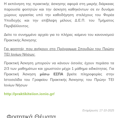
Η εκπόνηση της πρακτικής άσκησης αφορά στη μικρής διάρκειας
παρουσία φοιτητών και την άσκηση καθηκόντων σε εν δυνάμει
χώρους εργασίας υπό την καθοδήγηση στελέχους του Φορέα
Υποδοχής και την επίβλεψη μέλους Δ.Ε.Π. του Τμήματος
Περιβάλλοντος.
Δείτε το συνημμένο αρχείο για το πλήρες κείμενο του κανονισμού
Πρακτικής Άσκησης
Για φοιτητές που ανήκουν στο Πρόγραμμα Σπουδών του Πρώην
ΤΕΙ Ιονίων Νήσων:
Πρακτική Άσκηση μπορούν να κάνουν όσοι/ες έχουν περάσει τα
2/3 των μαθημάτων και χρωστούν μέχρι 1 μάθημα ειδικότητας
.
Για
Πρακτική Άσκηση
μέσω ΕΣΠΑ
βρείτε πληροφορίες στην
Ιστοσελίδα του Γραφείου Πρακτικής Άσκησης του Πρώην ΤΕΙ
Ιονίων Νήσων
http://praktikiteiion.ionio.gr/
Ενημέρωση: 17-10-2025
Φοιτητικά Θέματα