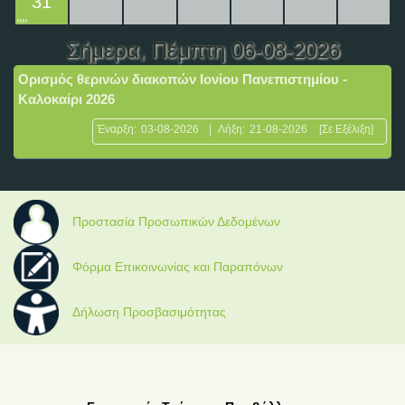
31
Σήμερα
, Πέμπτη 06-08-2026
Ορισμός θερινών διακοπών Ιονίου Πανεπιστημίου -
Καλοκαίρι 2026
Έναρξη:
03-08-2026
|
Λήξη:
21-08-2026
[Σε Εξέλιξη]
Προστασία Προσωπικών Δεδομένων
Φόρμα Επικοινωνίας και Παραπόνων
Δήλωση Προσβασιμότητας