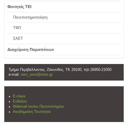
Φοιτητές ΤΕΙ
Πανεπιστημιοποίηση
ΤΦΠ
ΣΑΕΤ
Διαχείριση Παραπόνων
Τμήμα Περιβάλλοντος, Ζάκυνθος, ΤΚ 29100, τηλ:26950-21050
e-mail:
secr_envi@ionio.gr
E-class
Εύδοξος
Webmail Ιονίου Πανεπιστημίου
Ακαδημαϊκή Ταυτότητα