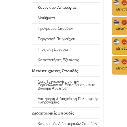
Κανονισμοί Λειτουργίας
Mέγεθο
Μαθήματα
Πρόγραμμα Σπουδών
Mέγεθο
Περιγραφή Πτυχιούχου
Mέγεθο
Πτυχιακή Εργασία
Κατατακτήριες Εξετάσεις
Mέγεθο
Μεταπτυχιακές Σπουδές
Νέες Τεχνολογίες για την
Περιβαλλοντική Εκπαίδευση και τη
Βιώσιμη Ανάπτυξη
Διατήρηση & Διαχείριση Πολιτισμικής
Κληρονομιάς
Διδακτορικές Σπουδές
Κανονισμός Διδακτορικών Σπουδών