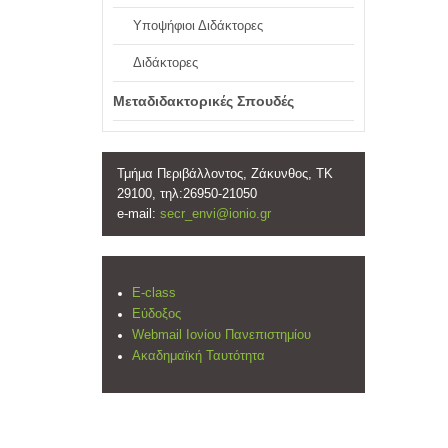
Υποψήφιοι Διδάκτορες
Διδάκτορες
Μεταδιδακτορικές Σπουδές
Τμήμα Περιβάλλοντος, Ζάκυνθος, ΤΚ
29100, τηλ:26950-21050
e-mail:
secr_envi@ionio.gr
E-class
Εύδοξος
Webmail Ιονίου Πανεπιστημίου
Ακαδημαϊκή Ταυτότητα