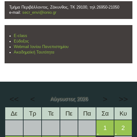
Τμήμα Περιβάλλοντος, Ζάκυνθος, ΤΚ 29100, τηλ:26950-21050
e-mail:
secr_envi@ionio.gr
E-class
Εύδοξος
Webmail Ιονίου Πανεπιστημίου
Ακαδημαϊκή Ταυτότητα
<<
<
>
>>
Αύγουστος 2026
Δε
Τρ
Τε
Πε
Πα
Σα
Κυ
1
2