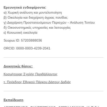
Ερευνητικά ενδιαφέροντα:
α) Χωρική ανάλυση και μοντελοποίηση
β) Οικολογία και διαχείριση άγριας πανίδας
γ) Διαχείριση Προστατευόμενων Περιοχών – Ανάλυση Τοπίου
δ) Οικοσυστημικές υπηρεσίες και λειτουργίες
ε) Κοινωνική οικολογία
Scopus ID: 57203888036
ORCID: 0000-0003-4239-2041
Διοκητικές θέσεις:
Κοσμήτορας Σχολής Περιβάλλοντος
τ. Πρόεδρος Εθνικού Πάρκου Δάσους Δαδιάς
Εκπαίδευση