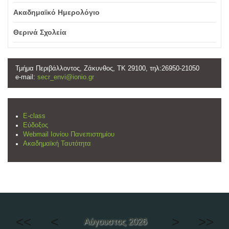
Ακαδημαϊκό Ημερολόγιο
Θερινά Σχολεία
Τμήμα Περιβάλλοντος, Ζάκυνθος, ΤΚ 29100, τηλ:26950-21050
e-mail:
secr_envi@ionio.gr
E-class
Εύδοξος
Webmail Ιονίου Πανεπιστημίου
Ακαδημαϊκή Ταυτότητα
<<
<
>
>>
Αύγουστος 2026