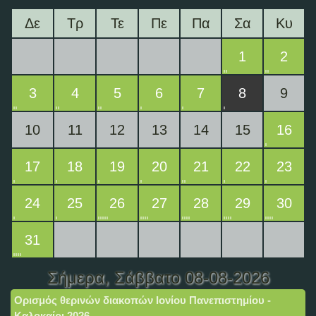
Δε
Τρ
Τε
Πε
Πα
Σα
Κυ
1
2
3
4
5
6
7
8
9
10
11
12
13
14
15
16
17
18
19
20
21
22
23
24
25
26
27
28
29
30
31
Σήμερα
, Σάββατο 08-08-2026
Ορισμός θερινών διακοπών Ιονίου Πανεπιστημίου -
Καλοκαίρι 2026