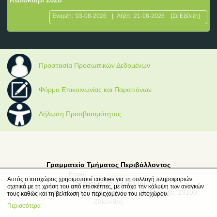
Έναρξη:
03-08-2026
|
Λήξη:
21-08-2026
[Σε Εξέλιξη]
Προστασία Προσωπικών Δεδομένων
Φόρμα Επικοινωνίας και Παραπόνων
Δήλωση Προσβασιμότητας
Γραμματεία Τμήματος Περιβάλλοντος
Email:
secr_envi@ionio.gr
Αυτός ο ιστοχώρος χρησιμοποιεί cookies για τη συλλογή πληροφοριών
Τηλέφωνο: 2695021050
σχετικά με τη χρήση του από επισκέπτες, με στόχο την κάλυψη των αναγκών
Διεύθυνση: Μ. Μινώτου-Γιαννοπούλου, Παναγούλα, 29100,
τους καθώς και τη βελτίωση του περιεχομένου του ιστοχώρου.
Ζάκυνθος
Περισσότερα