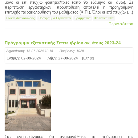
μόνο οι επί πτυχίω φοιτητές/τριες (από 9ο εξάμηνο και άνω). Σε
περίπτωση εργαστηρίων, προϋπόθεση αποτελεί η προηγούμενη
επιτυχής παρακολούθηση του μαθήματος (Χ.Π.). Όλοι οι επί πτυχίω (...)
Γενικές Ανακοινώσεις
Πρόγραμμα Εξετάσεων
Γραμματεία
Φοιτητικά Νέα
Περισσότερα
Πρόγραμμα εξεταστικής Σεπτεμβρίου ακ. έτους 2023-24
Δημοσίευση:
15-07-2024 10:18
|
Προβολές:
1020
Έναρξη:
02-09-2024
|
Λήξη:
27-09-2024
[Έληξε]
Σας ενημερώνουμε ότι ανακοινώθηκε το πρόγραμμα της