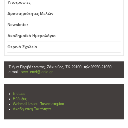
Υποτροφίες
Δραστηριότητες Μελών
Newsletter
Ακαδημαϊκό Ημερολόγιο
Θερινά Σχολεία
Τμήμα Περιβάλλοντος, Ζάκυνθος, ΤΚ 29100, τηλ:26950-21050
e-mail:
secr_envi@ionio.gr
E-class
Εύδοξος
Webmail Ιονίου Πανεπιστημίου
Ακαδημαϊκή Ταυτότητα