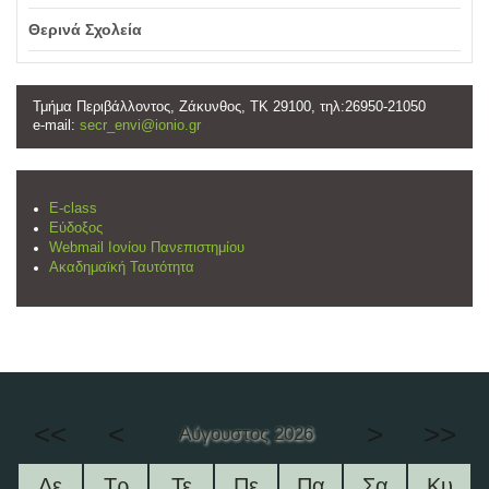
Θερινά Σχολεία
Τμήμα Περιβάλλοντος, Ζάκυνθος, ΤΚ 29100, τηλ:26950-21050
e-mail:
secr_envi@ionio.gr
E-class
Εύδοξος
Webmail Ιονίου Πανεπιστημίου
Ακαδημαϊκή Ταυτότητα
<<
<
>
>>
Αύγουστος 2026
Δε
Τρ
Τε
Πε
Πα
Σα
Κυ