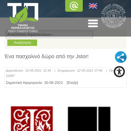
ΤΜΗΜΑ
ΠΕΡΙΒΑΛΛΟΝΤΟΣ
ΙΟΝΙΟ ΠΑΝΕΠΙΣΤΗΜΙΟ
Ένα πασχαλινό δώρο από την Jstor!
Δημοσίευση:
10-05-2021 10:34
|
Ενημέρωση:
12-05-2021 07:46
|
Προβολές:
21687
Σημαντική Ημερομηνία:
30-06-2022
[Έληξε]