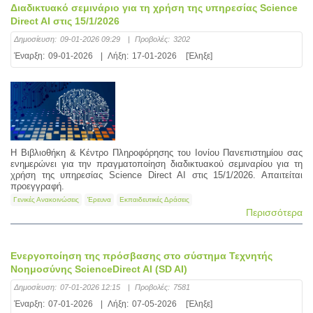
Διαδικτυακό σεμινάριο για τη χρήση της υπηρεσίας Science
Direct AI στις 15/1/2026
Δημοσίευση:
09-01-2026 09:29
|
Προβολές:
3202
Έναρξη:
09-01-2026
|
Λήξη:
17-01-2026
[Έληξε]
Η Βιβλιοθήκη & Κέντρο Πληροφόρησης του Ιονίου Πανεπιστημίου σας
ενημερώνει για την πραγματοποίηση διαδικτυακού σεμιναρίου για τη
χρήση της υπηρεσίας Science Direct AI στις 15/1/2026. Απαιτείται
προεγγραφή.
Γενικές Ανακοινώσεις
Έρευνα
Εκπαιδευτικές Δράσεις
Περισσότερα
Eνεργοποίηση της πρόσβασης στο σύστημα Τεχνητής
Νοημοσύνης ScienceDirect AI (SD AI)
Δημοσίευση:
07-01-2026 12:15
|
Προβολές:
7581
Έναρξη:
07-01-2026
|
Λήξη:
07-05-2026
[Έληξε]