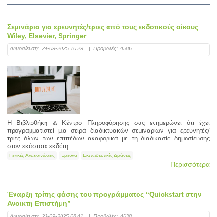
Σεμινάρια για ερευνητές/τριες από τους εκδοτικούς οίκους
Wiley, Elsevier, Springer
Δημοσίευση:
24-09-2025 10:29
|
Προβολές:
4586
Η Βιβλιοθήκη & Κέντρο Πληροφόρησης σας ενημερώνει ότι έχει
προγραμματιστεί μία σειρά διαδικτυακών σεμιναρίων για ερευνητές/
τριες όλων των επιπέδων αναφορικά με τη διαδικασία δημοσίευσης
στον εκάστοτε εκδότη.
Γενικές Ανακοινώσεις
Έρευνα
Εκπαιδευτικές Δράσεις
Περισσότερα
Έναρξη τρίτης φάσης του προγράμματος “Quickstart στην
Ανοικτή Επιστήμη”
Δημοσίευση:
23-09-2025 08:41
|
Προβολές:
4638