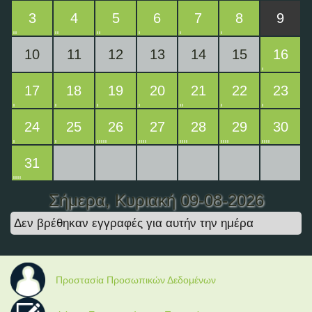
3
4
5
6
7
8
9
10
11
12
13
14
15
16
17
18
19
20
21
22
23
24
25
26
27
28
29
30
31
Σήμερα
, Κυριακή 09-08-2026
Δεν βρέθηκαν εγγραφές για αυτήν την ημέρα
Προστασία Προσωπικών Δεδομένων