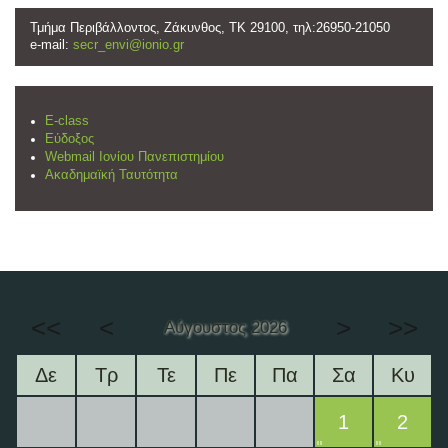
Τμήμα Περιβάλλοντος, Ζάκυνθος, ΤΚ 29100, τηλ:26950-21050
e-mail:
secr_envi@ionio.gr
E-class
Εύδοξος
Webmail Ιονίου Πανεπιστημίου
Ακαδημαϊκή Ταυτότητα
<<
<
>
>>
Αύγουστος 2026
Δε
Τρ
Τε
Πε
Πα
Σα
Κυ
1
2