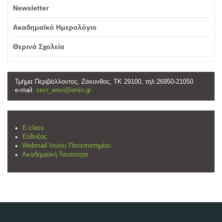
Newsletter
Ακαδημαϊκό Ημερολόγιο
Θερινά Σχολεία
Τμήμα Περιβάλλοντος, Ζάκυνθος, ΤΚ 29100, τηλ:26950-21050
e-mail:
secr_envi@ionio.gr
E-class
Εύδοξος
Webmail Ιονίου Πανεπιστημίου
Ακαδημαϊκή Ταυτότητα