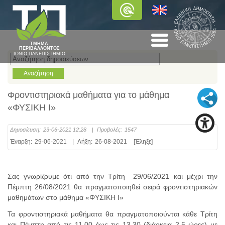
ΤΜΗΜΑ
ΠΕΡΙΒΑΛΛΟΝΤΟΣ
ΙΟΝΙΟ ΠΑΝΕΠΙΣΤΗΜΙΟ
Φροντιστηριακά μαθήματα για το μάθημα
«ΦΥΣΙΚΗ Ι»
Δημοσίευση:
23-06-2021 12:28
|
Προβολές:
1547
Έναρξη:
29-06-2021
|
Λήξη:
26-08-2021
[Έληξε]
Σας γνωρίζουμε ότι από την Τρίτη 29/06/2021 και μέχρι την
Πέμπτη 26/08/2021 θα πραγματοποιηθεί σειρά φροντιστηριακών
μαθημάτων στο μάθημα «ΦΥΣΙΚΗ Ι»
Τα φροντιστηριακά μαθήματα θα πραγματοποιούνται κάθε Τρίτη
και Πέμπτη από τις 11.00 έως τις 13.30 (διάρκεια 2,5 ώρες) με