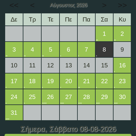
<<
<
>
>>
Αύγουστος 2026
Δε
Τρ
Τε
Πε
Πα
Σα
Κυ
1
2
3
4
5
6
7
8
9
10
11
12
13
14
15
16
17
18
19
20
21
22
23
24
25
26
27
28
29
30
31
Σήμερα
, Σάββατο 08-08-2026