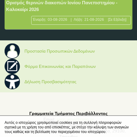
Ορισμός θερινών διακοπών Ιονίου Πανεπιστημίου -
Καλοκαίρι 2026
Έναρξη:
03-08-2026
|
Λήξη:
21-08-2026
[Σε Εξέλιξη]
Προστασία Προσωπικών Δεδομένων
Φόρμα Επικοινωνίας και Παραπόνων
Δήλωση Προσβασιμότητας
Γραμματεία Τμήματος Περιβάλλοντος
Email:
secr_envi@ionio.gr
Αυτός ο ιστοχώρος χρησιμοποιεί cookies για τη συλλογή πληροφοριών
Τηλέφωνο: 2695021050
σχετικά με τη χρήση του από επισκέπτες, με στόχο την κάλυψη των αναγκών
Διεύθυνση: Μ. Μινώτου-Γιαννοπούλου, Παναγούλα, 29100,
τους καθώς και τη βελτίωση του περιεχομένου του ιστοχώρου.
Ζάκυνθος