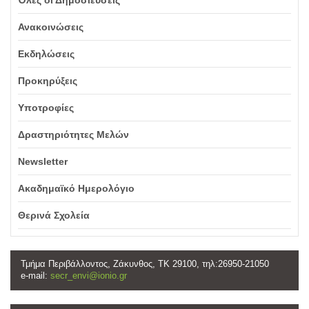
Όλες οι Δημοσιεύσεις
Ανακοινώσεις
Εκδηλώσεις
Προκηρύξεις
Υποτροφίες
Δραστηριότητες Μελών
Newsletter
Ακαδημαϊκό Ημερολόγιο
Θερινά Σχολεία
Τμήμα Περιβάλλοντος, Ζάκυνθος, ΤΚ 29100, τηλ:26950-21050
e-mail:
secr_envi@ionio.gr