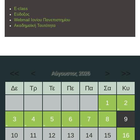
E-class
Εύδοξος
Webmail Ιονίου Πανεπιστημίου
Ακαδημαϊκή Ταυτότητα
<<
<
>
>>
Αύγουστος 2026
Δε
Τρ
Τε
Πε
Πα
Σα
Κυ
1
2
3
4
5
6
7
8
9
10
11
12
13
14
15
16