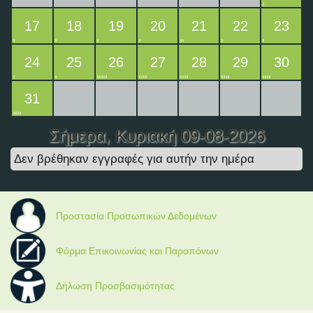
17
18
19
20
21
22
23
24
25
26
27
28
29
30
31
Σήμερα
, Κυριακή 09-08-2026
Δεν βρέθηκαν εγγραφές για αυτήν την ημέρα
Προστασία Προσωπικών Δεδομένων
Φόρμα Επικοινωνίας και Παραπόνων
Δήλωση Προσβασιμότητας