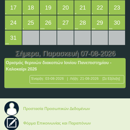
17
18
19
20
21
22
23
24
25
26
27
28
29
30
31
Σήμερα
, Παρασκευή 07-08-2026
Ορισμός θερινών διακοπών Ιονίου Πανεπιστημίου -
Καλοκαίρι 2026
Έναρξη:
03-08-2026
|
Λήξη:
21-08-2026
[Σε Εξέλιξη]
Προστασία Προσωπικών Δεδομένων
Φόρμα Επικοινωνίας και Παραπόνων