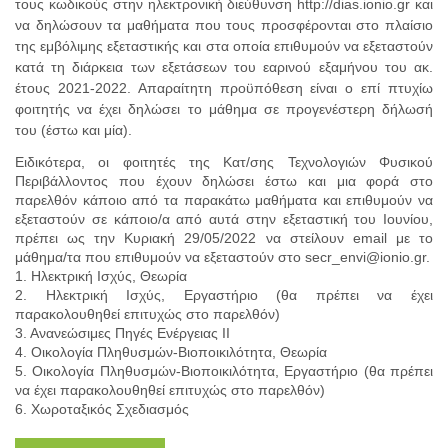
τους κωδικούς στην ηλεκτρονική διεύθυνση http://dias.ionio.gr και
να δηλώσουν τα μαθήματα που τους προσφέρονται στο πλαίσιο
της εμβόλιμης εξεταστικής και στα οποία επιθυμούν να εξεταστούν
κατά τη διάρκεια των εξετάσεων του εαρινού εξαμήνου του ακ.
έτους 2021-2022. Απαραίτητη προϋπόθεση είναι ο επί πτυχίω
φοιτητής να έχει δηλώσει το μάθημα σε προγενέστερη δήλωσή
του (έστω και μία).
Ειδικότερα, οι φοιτητές της Κατ/σης Τεχνολογιών Φυσικού
Περιβάλλοντος που έχουν δηλώσει έστω και μια φορά στο
παρελθόν κάποιο από τα παρακάτω μαθήματα και επιθυμούν να
εξεταστούν σε κάποιο/α από αυτά στην εξεταστική του Ιουνίου,
πρέπει ως την Κυριακή 29/05/2022 να στείλουν email με το
μάθημα/τα που επιθυμούν να εξεταστούν στο secr_envi@ionio.gr.
1. Ηλεκτρική Ισχύς, Θεωρία
2. Ηλεκτρική Ισχύς, Εργαστήριο (θα πρέπει να έχει
παρακολουθηθεί επιτυχώς στο παρελθόν)
3. Ανανεώσιμες Πηγές Ενέργειας ΙΙ
4. Οικολογία Πληθυσμών-Βιοποικιλότητα, Θεωρία
5. Οικολογία Πληθυσμών-Βιοποικιλότητα, Εργαστήριο (θα πρέπει
να έχει παρακολουθηθεί επιτυχώς στο παρελθόν)
6. Χωροταξικός Σχεδιασμός