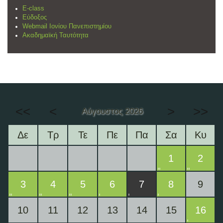
E-class
Εύδοξος
Webmail Ιονίου Πανεπιστημίου
Ακαδημαϊκή Ταυτότητα
<<
<
>
>>
Αύγουστος 2026
Δε
Τρ
Τε
Πε
Πα
Σα
Κυ
1
2
3
4
5
6
7
8
9
10
11
12
13
14
15
16