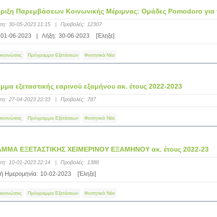
ριξη Παρεμβάσεων Κοινωνικής Μέριμνας: Ομάδες Pomodoro για τ
ση:
30-05-2023 11:15
|
Προβολές:
12307
01-06-2023
|
Λήξη:
30-06-2023
[Έληξε]
ακοινώσεις
Πρόγραμμα Εξετάσεων
Φοιτητικά Νέα
μα εξεταστικής εαρινού εξαμήνου ακ. έτους 2022-2023
ση:
27-04-2023 22:33
|
Προβολές:
787
ακοινώσεις
Πρόγραμμα Εξετάσεων
Φοιτητικά Νέα
ΜΜΑ ΕΞΕΤΑΣΤΙΚΗΣ ΧΕΙΜΕΡΙΝΟΥ ΕΞΑΜΗΝΟΥ ακ. έτους 2022-23
ση:
10-01-2023 22:14
|
Προβολές:
1388
ή Ημερομηνία:
10-02-2023
[Έληξε]
ακοινώσεις
Πρόγραμμα Εξετάσεων
Φοιτητικά Νέα