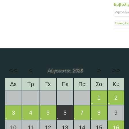
Εμβόλιμ
Δημοσίευ
Γενικές Αν
<<
<
>
>>
Αύγουστος 2026
Δε
Τρ
Τε
Πε
Πα
Σα
Κυ
1
2
3
4
5
6
7
8
9
10
11
12
13
14
15
16