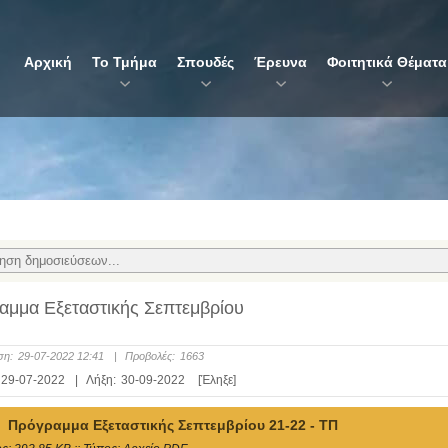
Αρχική
Το Τμήμα
Σπουδές
Έρευνα
Φοιτητικά Θέματα
αμμα Εξεταστικής Σεπτεμβρίου
ση:
29-07-2022 12:41
|
Προβολές:
1663
29-07-2022
|
Λήξη:
30-09-2022
[Έληξε]
Πρόγραμμα Εξεταστικής Σεπτεμβρίου 21-22 - ΤΠ