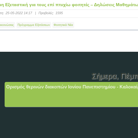
η Εξεταστική για τους επί πτυχίω φοιτητές – Δηλώσεις Μαθημάτ
ση:
25-05-2022 14:17
|
Προβολές:
1595
ακοινώσεις
Πρόγραμμα Εξετάσεων
Φοιτητικά Νέα
Σήμερα
, Πέμπ
Ορισμός θερινών διακοπών Ιονίου Πανεπιστημίου - Καλοκαί