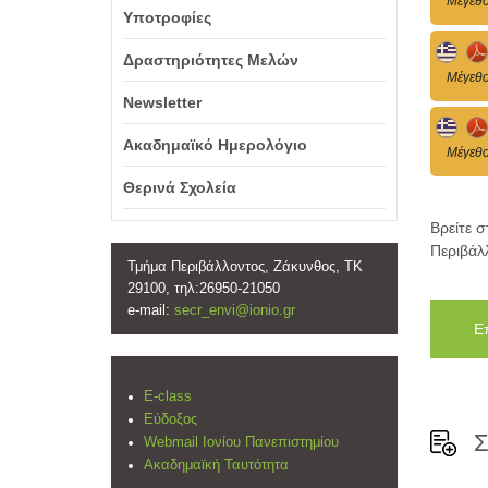
Mέγεθο
Υποτροφίες
Δραστηριότητες Μελών
Mέγεθο
Newsletter
Ακαδημαϊκό Ημερολόγιο
Mέγεθο
Θερινά Σχολεία
Βρείτε 
Περιβάλ
Τμήμα Περιβάλλοντος, Ζάκυνθος, ΤΚ
29100, τηλ:26950-21050
e-mail:
secr_envi@ionio.gr
Ε
E-class
Εύδοξος
Σ
Webmail Ιονίου Πανεπιστημίου
Ακαδημαϊκή Ταυτότητα