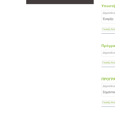
Υποστή
Δημοσίευ
Έναρξη:
Γενικές Αν
Πρόγραμ
Δημοσίευ
Γενικές Αν
ΠΡΟΓΡΑ
Δημοσίευ
Σημαντικ
Γενικές Αν