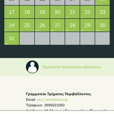
17
18
19
20
21
22
23
24
25
26
27
28
29
30
31
Προστασία Προσωπικών Δεδομένων
Γραμματεία Τμήματος Περιβάλλοντος
Email:
secr_envi@ionio.gr
Τηλέφωνο: 2695021050
Διεύθυνση: Μ. Μινώτου-Γιαννοπούλου, Παναγούλα,