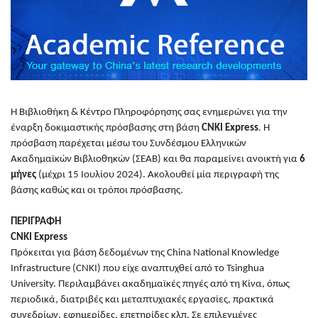
Η Βιβλιοθήκη & Κέντρο Πληροφόρησης σας ενημερώνει για την
έναρξη δοκιμαστικής πρόσβασης στη βάση
CNKI Express
. Η
πρόσβαση παρέχεται μέσω του Συνδέσμου Ελληνικών
Ακαδημαϊκών Βιβλιοθηκών (ΣΕΑΒ) και θα παραμείνει ανοικτή για
6
μήνες
(μέχρι 15 Ιουλίου 2024). Ακολουθεί μία περιγραφή της
βάσης καθώς και οι τρόποι πρόσβασης.
ΠΕΡΙΓΡΑΦΗ
CNKI Express
Πρόκειται για βάση δεδομένων της China National Knowledge
Infrastructure (CNKI) που είχε αναπτυχθεί από το Tsinghua
University. Περιλαμβάνει ακαδημαϊκές πηγές από τη Κίνα, όπως
περιοδικά, διατριβές και μεταπτυχιακές εργασίες, πρακτικά
συνεδρίων, εφημερίδες, επετηρίδες κλπ. Σε επιλεγμένες