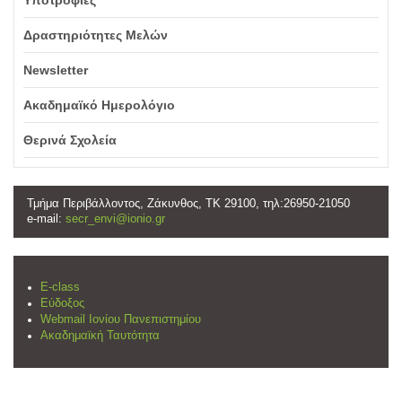
Υποτροφίες
Δραστηριότητες Μελών
Newsletter
Ακαδημαϊκό Ημερολόγιο
Θερινά Σχολεία
Τμήμα Περιβάλλοντος, Ζάκυνθος, ΤΚ 29100, τηλ:26950-21050
e-mail:
secr_envi@ionio.gr
E-class
Εύδοξος
Webmail Ιονίου Πανεπιστημίου
Ακαδημαϊκή Ταυτότητα