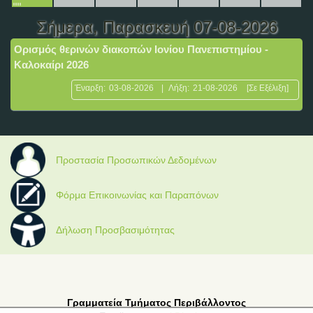
Σήμερα
, Παρασκευή 07-08-2026
Ορισμός θερινών διακοπών Ιονίου Πανεπιστημίου -
Καλοκαίρι 2026
Έναρξη:
03-08-2026
|
Λήξη:
21-08-2026
[Σε Εξέλιξη]
Προστασία Προσωπικών Δεδομένων
Φόρμα Επικοινωνίας και Παραπόνων
Δήλωση Προσβασιμότητας
Γραμματεία Τμήματος Περιβάλλοντος