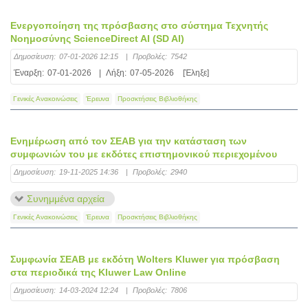
Eνεργοποίηση της πρόσβασης στο σύστημα Τεχνητής
Νοημοσύνης ScienceDirect AI (SD AI)
Δημοσίευση:
07-01-2026 12:15
|
Προβολές:
7542
Έναρξη:
07-01-2026
|
Λήξη:
07-05-2026
[Έληξε]
Γενικές Ανακοινώσεις
Έρευνα
Προσκτήσεις Βιβλιοθήκης
Ενημέρωση από τον ΣΕΑΒ για την κατάσταση των
συμφωνιών του με εκδότες επιστημονικού περιεχομένου
Δημοσίευση:
19-11-2025 14:36
|
Προβολές:
2940
Συνημμένα αρχεία
Γενικές Ανακοινώσεις
Έρευνα
Προσκτήσεις Βιβλιοθήκης
Συμφωνία ΣΕΑΒ με εκδότη Wolters Kluwer για πρόσβαση
στα περιοδικά της Kluwer Law Online
Δημοσίευση:
14-03-2024 12:24
|
Προβολές:
7806