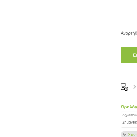
Αναρτήθ
Ε
Σ
Ωρολόγ
Δημοσίευ
Σημαντικ
Συνη