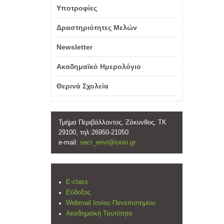
Υποτροφίες
Δραστηριότητες Μελών
Newsletter
Ακαδημαϊκό Ημερολόγιο
Θερινά Σχολεία
Τμήμα Περιβάλλοντος, Ζάκυνθος, ΤΚ
29100, τηλ:26950-21050
e-mail:
secr_envi@ionio.gr
E-class
Εύδοξος
Webmail Ιονίου Πανεπιστημίου
Ακαδημαϊκή Ταυτότητα