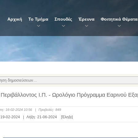
Αρχική
Το Τμήμα
Σπουδές
Έρευνα
Φοιτητικά Θέματα
Περιβάλλοντος Ι.Π. - Ωρολόγιο Πρόγραμμα Εαρινού Εξα
ση:
16-02-2024 10:56
|
Προβολές:
849
19-02-2024
|
Λήξη:
21-06-2024
[Έληξε]