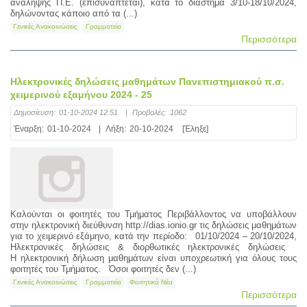
ανάληψης Π.Ε. (επισυνάπτεται), κατά το διάστημα 3/10-18/10/2024,
δηλώνοντας κάποιο από τα (...)
Γενικές Ανακοινώσεις
Γραμματεία
Περισσότερα
Ηλεκτρονικές δηλώσεις μαθημάτων Πανεπιστημιακού π.σ.
χειμερινού εξαμήνου 2024 - 25
Δημοσίευση:
01-10-2024 12:51
|
Προβολές:
1062
Έναρξη:
01-10-2024
|
Λήξη:
20-10-2024
[Έληξε]
Καλούνται οι φοιτητές του Τμήματος Περιβάλλοντος να υποβάλλουν
στην ηλεκτρονική διεύθυνση http://dias.ionio.gr τις δηλώσεις μαθημάτων
για το χειμερινό εξάμηνο, κατά την περίοδο: 01/10/2024 – 20/10/2024,
Ηλεκτρονικές δηλώσεις & διορθωτικές ηλεκτρονικές δηλώσεις
Η ηλεκτρονική δήλωση μαθημάτων είναι υποχρεωτική για όλους τους
φοιτητές του Τμήματος. Όσοι φοιτητές δεν (...)
Γενικές Ανακοινώσεις
Γραμματεία
Φοιτητικά Νέα
Περισσότερα