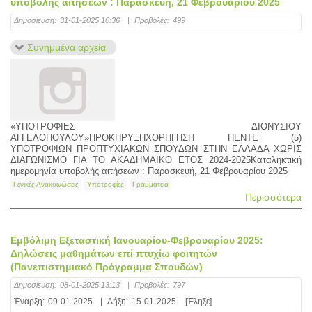
υποβολής αιτήσεων : Παρασκευή, 21 Φεβρουαρίου 2025
Δημοσίευση:
31-01-2025 10:36
|
Προβολές:
499
Συνημμένα αρχεία
«ΥΠΟΤΡΟΦΙΕΣ ΔΙΟΝΥΣΙΟΥ
ΑΓΓΕΛΟΠΟΥΛΟΥ»ΠΡΟΚΗΡΥΞΗΧΟΡΗΓΗΣΗ ΠΕΝΤΕ (5)
ΥΠΟΤΡΟΦΙΩΝ ΠΡΟΠΤΥΧΙΑΚΩΝ ΣΠΟΥΔΩΝ ΣΤΗΝ ΕΛΛΑΔΑ ΧΩΡΙΣ
ΔΙΑΓΩΝΙΣΜΟ ΓΙΑ ΤΟ ΑΚΑΔΗΜΑΪΚΟ ΕΤΟΣ 2024-2025Καταληκτική
ημερομηνία υποβολής αιτήσεων : Παρασκευή, 21 Φεβρουαρίου 2025
Γενικές Ανακοινώσεις
Υποτροφίες
Γραμματεία
Περισσότερα
Εμβόλιμη Εξεταστική Ιανουαρίου-Φεβρουαρίου 2025:
Δηλώσεις μαθημάτων επί πτυχίω φοιτητών
(Πανεπιστημιακό Πρόγραμμα Σπουδών)
Δημοσίευση:
08-01-2025 13:13
|
Προβολές:
797
Έναρξη:
09-01-2025
|
Λήξη:
15-01-2025
[Έληξε]