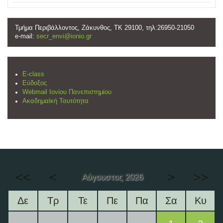
Τμήμα Περιβάλλοντος, Ζάκυνθος, ΤΚ 29100, τηλ:26950-21050
e-mail:
secr_envi@ionio.gr
E-class
Εύδοξος
Webmail Ιονίου Πανεπιστημίου
Ακαδημαϊκή Ταυτότητα
<<
<
>
>>
Αύγουστος 2026
Δε
Τρ
Τε
Πε
Πα
Σα
Κυ