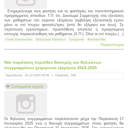
Ενημερώνουμε τους φοιτητές και τις φοιτήτριες του πανεπιστημιακού
προγράμματος σπουδών Τ.Π. ότι: Δικαίωμα Συμμετοχής στις εξετάσεις
των μαθημάτων του εαρινού εξαμήνου (εμβόλιμη εξεταστική) έχουν
μόνο οι επί πτυχίω φοιτητές/τριες (από 9ο εξάμηνο και άνω). Σε
περίπτωση εργαστηρίων, προϋπόθεση αποτελεί η προηγούμενη
επιτυχής παρακολούθηση του μαθήματος (Χ.Π.). Όλοι οι επί πτυχίω (...)
Γενικές Ανακοινώσεις
Πρόγραμμα Εξετάσεων
Γραμματεία
Φοιτητικά Νέα
Περισσότερα
Νέα παράταση περιόδου διανομής και δηλώσεων
συγγραμμάτων χειμερινού εξαμήνου 2024-2025
Δημοσίευση:
19-12-2024 09:48
|
Προβολές:
506
Συνημμένα αρχεία
Οι δηλώσεις συγγραμμάτων παρατείνονται μέχρι την Παρασκευή 17
Ιανουαρίου 2025 ενώ η διανομή συγγραμμάτων στους φοιτητές θα
ολοκληρωθεί την Παρασκευή 31 Ιανουαρίου 2025. Σας ενημερώνουμε