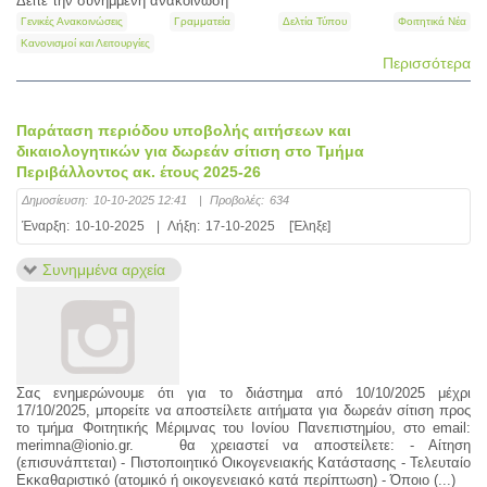
Δείτε την συνημμένη ανακοίνωση
Γενικές Ανακοινώσεις
Γραμματεία
Δελτία Τύπου
Φοιτητικά Νέα
Κανονισμοί και Λειτουργίες
Περισσότερα
Παράταση περιόδου υποβολής αιτήσεων και
δικαιολογητικών για δωρεάν σίτιση στο Τμήμα
Περιβάλλοντος ακ. έτους 2025-26
Δημοσίευση:
10-10-2025 12:41
|
Προβολές:
634
Έναρξη:
10-10-2025
|
Λήξη:
17-10-2025
[Έληξε]
Συνημμένα αρχεία
Σας ενημερώνουμε ότι για το διάστημα από 10/10/2025 μέχρι
17/10/2025, μπορείτε να αποστείλετε αιτήματα για δωρεάν σίτιση προς
το τμήμα Φοιτητικής Μέριμνας του Ιονίου Πανεπιστημίου, στο email:
merimna@ionio.gr. θα χρειαστεί να αποστείλετε: - Αίτηση
(επισυνάπτεται) - Πιστοποιητικό Οικογενειακής Κατάστασης - Τελευταίο
Εκκαθαριστικό (ατομικό ή οικογενειακό κατά περίπτωση) - Όποιο (...)