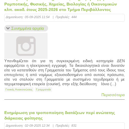
Ρομποτικής, Φυσικής, Χημείας, Βιολογίας ή Οικονομικών
κλπ. ακαδ. έτους 2025-2026 στο Τμήμα Περιβάλλοντος
Δημοσίευση:
05-09-2025 11:54
|
Προβολές:
444
Συνημμένα αρχεία
Υπενθυμίζεται ότι για τη συγκεκριμένη ειδική κατηγορία ΔΕΝ
εφαρμόζεται η ηλεκτρονική εγγραφή. Τα δικαιολογητικά είναι δυνατόν
είτε να κατατεθούν στη Γραμματεία του Τμήματος από τους ίδιους τους
επιτυχόντες ή από νομίμως εξουσιοδοτημένο από αυτούς πρόσωπο,
είτε να σταλούν στη Γραμματεία με συστημένο ταχυδρομείο ή με
ταχυμεταφορική εταιρεία (courier), στην εξής διεύθυνση: Ιόνιο (...)
Γενικές Ανακοινώσεις
Γραμματεία
Περισσότερα
Ενημέρωση για τροποποίηση διατάξεων περί ανώτατης
διάρκειας φοίτησης
Δημοσίευση:
02-09-2025 12:34
|
Προβολές:
831