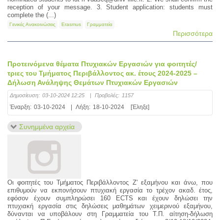
reception of your message. 3. Student application: students must
complete the (...)
Γενικές Ανακοινώσεις
Erasmus
Γραμματεία
Περισσότερα
Προτεινόμενα θέματα Πτυχιακών Εργασιών για φοιτητές/
τριες του Τμήματος Περιβάλλοντος ακ. έτους 2024-2025 –
Δήλωση Ανάληψης Θεμάτων Πτυχιακών Εργασιών
Δημοσίευση:
03-10-2024 12:25
|
Προβολές:
1157
Έναρξη:
03-10-2024
|
Λήξη:
18-10-2024
[Έληξε]
Συνημμένα αρχεία
Oι φοιτητές του Τμήματος Περιβάλλοντος Ζ' εξαμήνου και άνω, που
επιθυμούν να εκπονήσουν πτυχιακή εργασία το τρέχον ακαδ. έτος,
εφόσον έχουν συμπληρώσει 160 ECTS και έχουν δηλώσει την
πτυχιακή εργασία στις δηλώσεις μαθημάτων χειμερινού εξαμήνου,
δύνανται να υποβάλουν στη Γραμματεία του Τ.Π. αίτηση-δήλωση