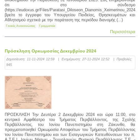
ότι στο σύνδεσμο
(https://eudoxus.gr/Files/Paratasi_Diloseon_Dianomis_Xeimerinou_2024.pd
βρείτε το έγγραφο του Υπουργείου Παιδείας, Θρησκευμάτων και
Αθλητισμού σχετικά με την παράταση της περιόδου διανομής (...)
Γενικές Ανακοινώσεις
Γραμματεία
Περισσότερα
Πρόσκληση Ορκωμοσίας Δεκεμβρίου 2024
Δημοσίευση:
11-11-2024 12:59
|
Ενημέρωση:
27-11-2024 12:52
|
Προβολές:
945
ΠΡΟΣΚΛΗΣΗ Την Δευτέρα 2 Δεκεμβρίου 2024 και ώρα 11:00, στο
κεντρικό Αμφιθέατρο του Τμήματος Περιβάλλοντος, της Σχολής
Περιβάλλοντος, του Ιονίου Πανεπιστημίου στη Ζάκυνθο, θα
πραγματοποιηθεί Ορκωμοσία Αποφοίτων του Τμήματος Περιβάλλοντος
του Ιονίου Πανεπιστημίου και των Εισαγωγικών Κατευθύνσεων του π.
Α.Τ.Ε.Ι. Ιονίων Νήσων - Τεχνολογιών Φυσικού Περιβάλλοντος T.E. -