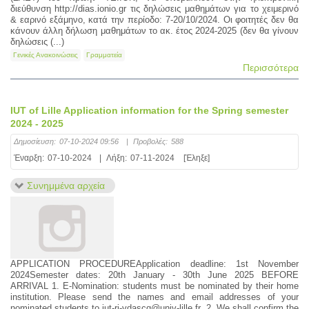
διεύθυνση http://dias.ionio.gr τις δηλώσεις μαθημάτων για το χειμερινό
& εαρινό εξάμηνο, κατά την περίοδο: 7-20/10/2024. Οι φοιτητές δεν θα
κάνουν άλλη δήλωση μαθημάτων το ακ. έτος 2024-2025 (δεν θα γίνουν
δηλώσεις (...)
Γενικές Ανακοινώσεις
Γραμματεία
Περισσότερα
IUT of Lille Application information for the Spring semester
2024 - 2025
Δημοσίευση:
07-10-2024 09:56
|
Προβολές:
588
Έναρξη:
07-10-2024
|
Λήξη:
07-11-2024
[Έληξε]
Συνημμένα αρχεία
APPLICATION PROCEDUREApplication deadline: 1st November
2024Semester dates: 20th January - 30th June 2025 BEFORE
ARRIVAL 1. E-Nomination: students must be nominated by their home
institution. Please send the names and email addresses of your
nominated students to iut-ri-vdascq@univ-lille.fr. 2. We shall confirm the