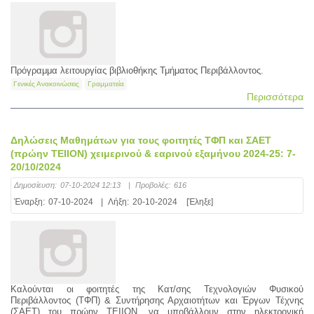
Πρόγραμμα λειτουργίας βιβλιοθήκης Τμήματος Περιβάλλοντος.
Γενικές Ανακοινώσεις
Γραμματεία
Περισσότερα
Δηλώσεις Μαθημάτων για τους φοιτητές ΤΦΠ και ΣΑΕΤ
(πρώην ΤΕΙΙΟΝ) χειμερινού & εαρινού εξαμήνου 2024-25: 7-
20/10/2024
Δημοσίευση:
07-10-2024 12:13
|
Προβολές:
616
Έναρξη:
07-10-2024
|
Λήξη:
20-10-2024
[Έληξε]
Καλούνται οι φοιτητές της Κατ/σης Τεχνολογιών Φυσικού
Περιβάλλοντος (ΤΦΠ) & Συντήρησης Αρχαιοτήτων και Έργων Τέχνης
(ΣΑΕΤ) του πρώην ΤΕΙΙΟΝ, να υποβάλλουν στην ηλεκτρονική