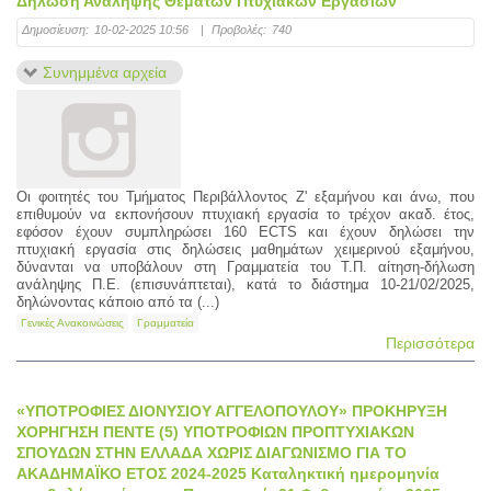
Δήλωση Ανάληψης Θεμάτων Πτυχιακών Εργασιών
Δημοσίευση:
10-02-2025 10:56
|
Προβολές:
740
Συνημμένα αρχεία
Oι φοιτητές του Τμήματος Περιβάλλοντος Ζ' εξαμήνου και άνω, που
επιθυμούν να εκπονήσουν πτυχιακή εργασία το τρέχον ακαδ. έτος,
εφόσον έχουν συμπληρώσει 160 ECTS και έχουν δηλώσει την
πτυχιακή εργασία στις δηλώσεις μαθημάτων χειμερινού εξαμήνου,
δύνανται να υποβάλουν στη Γραμματεία του Τ.Π. αίτηση-δήλωση
ανάληψης Π.Ε. (επισυνάπτεται), κατά το διάστημα 10-21/02/2025,
δηλώνοντας κάποιο από τα (...)
Γενικές Ανακοινώσεις
Γραμματεία
Περισσότερα
«ΥΠΟΤΡΟΦΙΕΣ ΔΙΟΝΥΣΙΟΥ ΑΓΓΕΛΟΠΟΥΛΟΥ» ΠΡΟΚΗΡΥΞΗ
ΧΟΡΗΓΗΣΗ ΠΕΝΤΕ (5) ΥΠΟΤΡΟΦΙΩΝ ΠΡΟΠΤΥΧΙΑΚΩΝ
ΣΠΟΥΔΩΝ ΣΤΗΝ ΕΛΛΑΔΑ ΧΩΡΙΣ ΔΙΑΓΩΝΙΣΜΟ ΓΙΑ ΤΟ
ΑΚΑΔΗΜΑΪΚΟ ΕΤΟΣ 2024-2025 Καταληκτική ημερομηνία