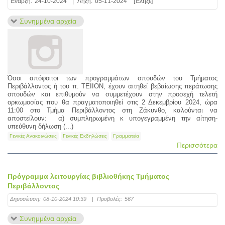
Έναρξη:
24-10-2024
|
Λήξη:
05-11-2024
[Έληξε]
Συνημμένα αρχεία
Όσοι απόφοιτοι των προγραμμάτων σπουδών του Τμήματος
Περιβάλλοντος ή του π. ΤΕΙΙΟΝ, έχουν αιτηθεί βεβαίωσης περάτωσης
σπουδών και επιθυμούν να συμμετέχουν στην προσεχή τελετή
ορκωμοσίας που θα πραγματοποιηθεί στις 2 Δεκεμβρίου 2024, ώρα
11:00 στο Τμήμα Περιβάλλοντος στη Ζάκυνθο, καλούνται να
αποστείλουν: α) συμπληρωμένη κ υπογεγραμμένη την αίτηση-
υπεύθυνη δήλωση (...)
Γενικές Ανακοινώσεις
Γενικές Εκδηλώσεις
Γραμματεία
Περισσότερα
Πρόγραμμα λειτουργίας βιβλιοθήκης Τμήματος
Περιβάλλοντος
Δημοσίευση:
08-10-2024 10:39
|
Προβολές:
567
Συνημμένα αρχεία