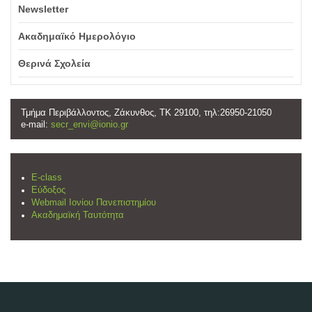
Newsletter
Ακαδημαϊκό Ημερολόγιο
Θερινά Σχολεία
Τμήμα Περιβάλλοντος, Ζάκυνθος, ΤΚ 29100, τηλ:26950-21050
e-mail:
secr_envi@ionio.gr
E-class
Εύδοξος
Webmail Ιονίου Πανεπιστημίου
Ακαδημαϊκή Ταυτότητα