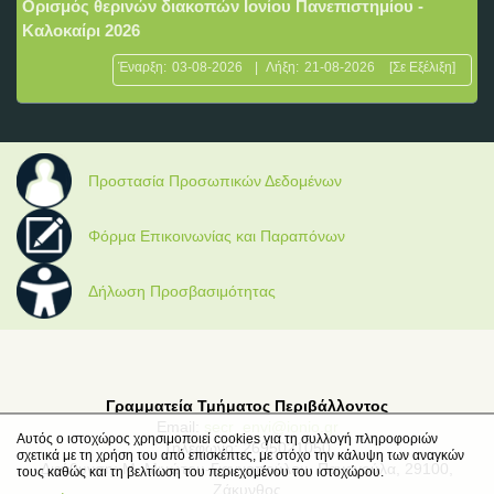
Ορισμός θερινών διακοπών Ιονίου Πανεπιστημίου -
Καλοκαίρι 2026
Έναρξη:
03-08-2026
|
Λήξη:
21-08-2026
[Σε Εξέλιξη]
Προστασία Προσωπικών Δεδομένων
Φόρμα Επικοινωνίας και Παραπόνων
Δήλωση Προσβασιμότητας
Γραμματεία Τμήματος Περιβάλλοντος
Email:
secr_envi@ionio.gr
Αυτός ο ιστοχώρος χρησιμοποιεί cookies για τη συλλογή πληροφοριών
Τηλέφωνο: 2695021050
σχετικά με τη χρήση του από επισκέπτες, με στόχο την κάλυψη των αναγκών
Διεύθυνση: Μ. Μινώτου-Γιαννοπούλου, Παναγούλα, 29100,
τους καθώς και τη βελτίωση του περιεχομένου του ιστοχώρου.
Ζάκυνθος