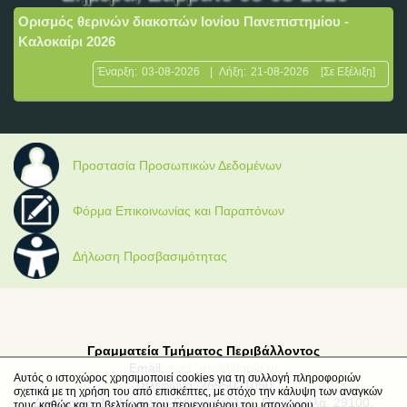
Ορισμός θερινών διακοπών Ιονίου Πανεπιστημίου -
Καλοκαίρι 2026
Έναρξη:
03-08-2026
|
Λήξη:
21-08-2026
[Σε Εξέλιξη]
Προστασία Προσωπικών Δεδομένων
Φόρμα Επικοινωνίας και Παραπόνων
Δήλωση Προσβασιμότητας
Γραμματεία Τμήματος Περιβάλλοντος
Email:
secr_envi@ionio.gr
Αυτός ο ιστοχώρος χρησιμοποιεί cookies για τη συλλογή πληροφοριών
Τηλέφωνο: 2695021050
σχετικά με τη χρήση του από επισκέπτες, με στόχο την κάλυψη των αναγκών
Διεύθυνση: Μ. Μινώτου-Γιαννοπούλου, Παναγούλα, 29100,
τους καθώς και τη βελτίωση του περιεχομένου του ιστοχώρου.