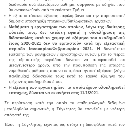
διαδικασία ανά εξεταζόμενο μάθημα, σύμφωνα με οδηγίες που
θα ανακοινωθούν από το εκάστοτε Τμήμα.
Η εξ αποστάσεως εξέταση περιλαμβάνει και την παρουσίαση/
δημόσια υποστήριξη πτυχιακών/διπλωματικών εργασιών.
Μαθήματα ή εργαστήρια των οποίων, λόγω της ιδιαίτερης
φύσεώς τους, δεν κατέστη εφικτή η ολοκλήρωση της
διδασκαλίας κατά το χειμερινό εξάμηνο του ακαδημαϊκού
έτους 2020-2021 δεν θα εξεταστούν κατά την εξεταστική
περίοδο Ιανουαρίου/Φεβρουαρίου 2021.
Η δυνατότητα
εξέτασης των μαθημάτων / εργαστηρίων αυτών μετά το πέρας
της εξεταστικής περιόδου δύναται να αποφασισθεί σε
μεταγενέστερο χρόνο, υπό την προϋπόθεση της ύπαρξης
νομοθετικής ρύθμισης που να επιτρέπει την κατ’ εξαίρεση (λόγω
πανδημίας) διδασκαλία τους κατά το εαρινό εξάμηνο του
τρέχοντος ακαδημαϊκού έτους.
Η εξέταση των εργαστηρίων, τα οποία έχουν ολοκληρωθεί
επιτυχώς, δύναται να εκκινήσει στις 11/1/2021.
Σε περίπτωση κατά την οποία τα επιδημιολογικά δεδομένα
μεταβληθούν σημαντικά, η Σύγκλητος θα επανέλθει με νεότερη
απόφασή της.
Τέλος, η Σύγκλητος, έχοντας ως στόχο τη διασφάλιση κατά τον