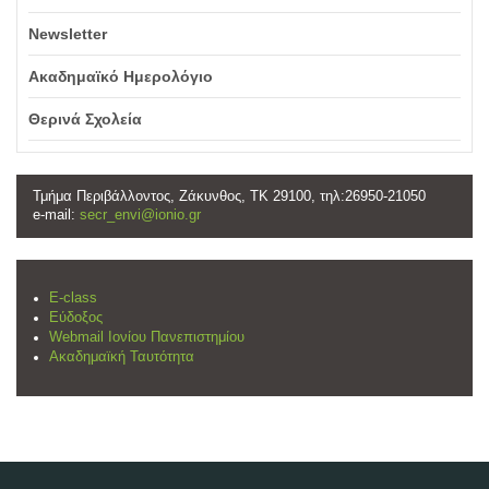
Newsletter
Ακαδημαϊκό Ημερολόγιο
Θερινά Σχολεία
Τμήμα Περιβάλλοντος, Ζάκυνθος, ΤΚ 29100, τηλ:26950-21050
e-mail:
secr_envi@ionio.gr
E-class
Εύδοξος
Webmail Ιονίου Πανεπιστημίου
Ακαδημαϊκή Ταυτότητα