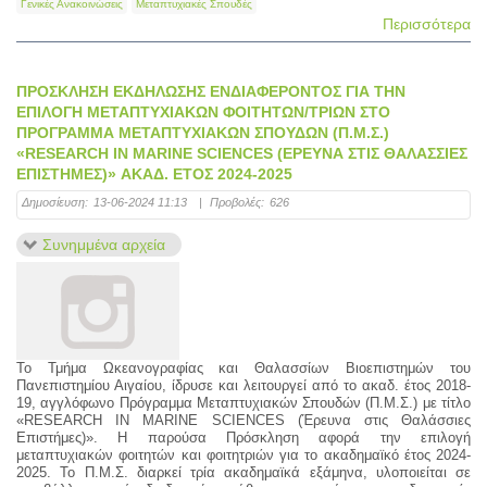
Γενικές Ανακοινώσεις
Μεταπτυχιακές Σπουδές
Περισσότερα
ΠΡΟΣΚΛΗΣΗ ΕΚΔΗΛΩΣΗΣ ΕΝΔΙΑΦΕΡΟΝΤΟΣ ΓΙΑ ΤΗΝ
ΕΠΙΛΟΓΗ ΜΕΤΑΠΤΥΧΙΑΚΩΝ ΦΟΙΤΗΤΩΝ/ΤΡΙΩΝ ΣΤΟ
ΠΡΟΓΡΑΜΜΑ ΜΕΤΑΠΤΥΧΙΑΚΩΝ ΣΠΟΥΔΩΝ (Π.Μ.Σ.)
«RESEARCH IN MARINE SCIENCES (ΕΡΕΥΝΑ ΣΤΙΣ ΘΑΛΑΣΣΙΕΣ
ΕΠΙΣΤΗΜΕΣ)» ΑΚΑΔ. ΕΤΟΣ 2024-2025
Δημοσίευση:
13-06-2024 11:13
|
Προβολές:
626
Συνημμένα αρχεία
Το Τμήμα Ωκεανογραφίας και Θαλασσίων Βιοεπιστημών του
Πανεπιστημίου Αιγαίου, ίδρυσε και λειτουργεί από το ακαδ. έτος 2018-
19, αγγλόφωνο Πρόγραμμα Μεταπτυχιακών Σπουδών (Π.Μ.Σ.) με τίτλο
«RESEARCH IN MARINE SCIENCES (Έρευνα στις Θαλάσσιες
Επιστήμες)». Η παρούσα Πρόσκληση αφορά την επιλογή
μεταπτυχιακών φοιτητών και φοιτητριών για το ακαδημαϊκό έτος 2024-
2025. Το Π.Μ.Σ. διαρκεί τρία ακαδημαϊκά εξάμηνα, υλοποιείται σε