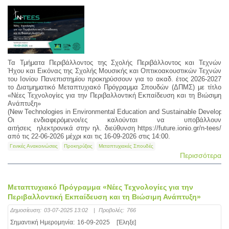
Τα Τμήματα Περιβάλλοντος της Σχολής Περιβάλλοντος και Τεχνών
Ήχου και Εικόνας της Σχολής Μουσικής και Οπτικοακουστικών Τεχνών
του Ιονίου Πανεπιστημίου προκηρύσσουν για το ακαδ. έτος 2026-2027
το Διατμηματικό Μεταπτυχιακό Πρόγραμμα Σπουδών (ΔΠΜΣ) με τίτλο
«Νέες Τεχνολογίες για την Περιβαλλοντική Εκπαίδευση και τη Βιώσιμη
Ανάπτυξη»
(New Technologies in Environmental Education and Sustainable Developme
Οι ενδιαφερόμενοι/ες καλούνται να υποβάλλουν
αιτήσεις ηλεκτρονικά στην ηλ. διεύθυνση https://future.ionio.gr/n-tees/
από τις 22-06-2026 μέχρι και τις 16-09-2026 στις 14:00.
Γενικές Ανακοινώσεις
Προκηρύξεις
Μεταπτυχιακές Σπουδές
Περισσότερα
Μεταπτυχιακό Πρόγραμμα «Νέες Τεχνολογίες για την
Περιβαλλοντική Εκπαίδευση και τη Βιώσιμη Ανάπτυξη»
Δημοσίευση:
03-07-2025 13:02
|
Προβολές:
766
Σημαντική Ημερομηνία:
16-09-2025
[Έληξε]