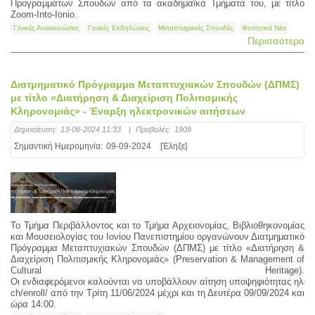
Προγραμμάτων Σπουδών από τα ακαδημαϊκά Τμήματά του, με τίτλο
Zoom-Into-Ionio.
Γενικές Ανακοινώσεις
Γενικές Εκδηλώσεις
Μεταπτυχιακές Σπουδές
Φοιτητικά Νέα
Περισσότερα
Διατμηματικό Πρόγραμμα Μεταπτυχιακών Σπουδών (ΔΠΜΣ)
με τίτλο «Διατήρηση & Διαχείριση Πολιτισμικής
Κληρονομιάς» - Έναρξη ηλεκτρονικών αιτήσεων
Δημοσίευση:
13-06-2024 11:33
|
Προβολές:
1909
Σημαντική Ημερομηνία:
09-09-2024
[Έληξε]
Το Τμήμα Περιβάλλοντος και το Τμήμα Αρχειονομίας, Βιβλιοθηκονομίας
και Μουσειολογίας του Ιονίου Πανεπιστημίου οργανώνουν Διατμηματικό
Πρόγραμμα Μεταπτυχιακών Σπουδών (ΔΠΜΣ) με τίτλο «Διατήρηση &
Διαχείριση Πολιτισμικής Κληρονομιάς» (Preservation & Management of
Cultural Heritage).
Οι ενδιαφερόμενοι καλούνται να υποβάλλουν αίτηση υποψηφιότητας ηλεκτρο
ch/enroll/ από την Τρίτη 11/06/2024 μέχρι και τη Δευτέρα 09/09/2024 και
ώρα 14:00.