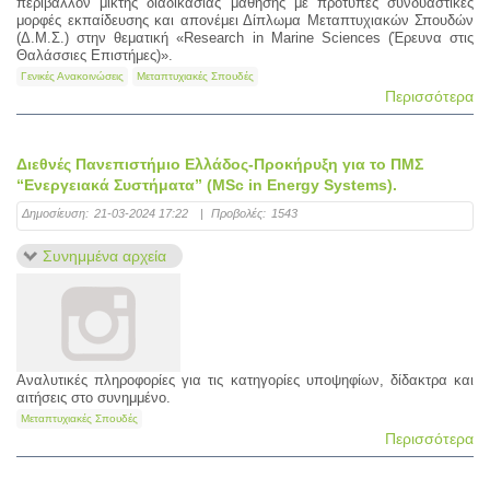
περιβάλλον μικτής διαδικασίας μάθησης με πρότυπες συνδυαστικές
μορφές εκπαίδευσης και απονέμει Δίπλωμα Μεταπτυχιακών Σπουδών
(Δ.Μ.Σ.) στην θεματική «Research in Marine Sciences (Έρευνα στις
Θαλάσσιες Επιστήμες)».
Γενικές Ανακοινώσεις
Μεταπτυχιακές Σπουδές
Περισσότερα
Διεθνές Πανεπιστήμιο Ελλάδος-Προκήρυξη για το ΠΜΣ
“Ενεργειακά Συστήματα” (MSc in Energy Systems).
Δημοσίευση:
21-03-2024 17:22
|
Προβολές:
1543
Συνημμένα αρχεία
Αναλυτικές πληροφορίες για τις κατηγορίες υποψηφίων, δίδακτρα και
αιτήσεις στο συνημμένο.
Μεταπτυχιακές Σπουδές
Περισσότερα