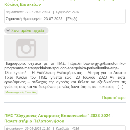
Κύκλος Εισακτέων
Δημοσίευση:
17-07-2023 20:53
|
Προβολές:
2136
Σημαντική Ημερομηνία:
23-07-2023
[Έληξε]
Συνημμένα αρχεία
Πληροφορίες σχετικά με το ΠΜΣ: https://mbaenergy.gr/kainotomiko-
programma-metaptychiakon-spoudon-energeiaka-perivallontika-erga-
13os-kyklos/ Η Εκδήλωση Ενδιαφέροντος – Αίτηση για το Δέκατο
Τρίτο Κύκλο του ΠΜΣ γίνεται έως: 23 Ιουλίου 2023 Αν είστε
εργαζόμενος – στέλεχος της αγοράς και θέλετε να εξειδικεύσετε τις
γνώσεις σας και να διευρύνετε με νέες δυνατότητες και ευκαιρίες - (...)
Μεταπτυχιακές Σπουδές
Περισσότερα
ΠΜΣ "Σύγχρονες Ασύρματες Επικοινωνίες" 2023-2024 -
Πανεπιστήμιο Πελοποννήσου
Δημοσίευση:
29-06-2023 11:10
|
Προβολές:
4216