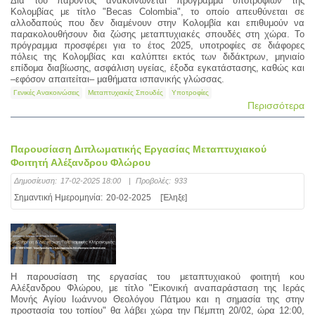
Δια του παρόντος ανακοινώνεται πρόγραμμα υποτροφιών της
Κολομβίας με τίτλο "Becas Colombia", το οποίο απευθύνεται σε
αλλοδαπούς που δεν διαμένουν στην Κολομβία και επιθυμούν να
παρακολουθήσουν δια ζώσης μεταπτυχιακές σπουδές στη χώρα. Το
πρόγραμμα προσφέρει για το έτος 2025, υποτροφίες σε διάφορες
πόλεις της Κολομβίας και καλύπτει εκτός των διδάκτρων, μηνιαίο
επίδομα διαβίωσης, ασφάλιση υγείας, έξοδα εγκατάστασης, καθώς και
–εφόσον απαιτείται– μαθήματα ισπανικής γλώσσας.
Γενικές Ανακοινώσεις
Μεταπτυχιακές Σπουδές
Υποτροφίες
Περισσότερα
Παρουσίαση Διπλωματικής Εργασίας Μεταπτυχιακού
Φοιτητή Αλέξανδρου Φλώρου
Δημοσίευση:
17-02-2025 18:00
|
Προβολές:
933
Σημαντική Ημερομηνία:
20-02-2025
[Έληξε]
Η παρουσίαση της εργασίας του μεταπτυχιακού φοιτητή κου
Αλέξανδρου Φλώρου, με τίτλο "Εικονική αναπαράσταση της Ιεράς
Μονής Αγίου Ιωάννου Θεολόγου Πάτμου και η σημασία της στην
προστασία του τοπίου" θα λάβει χώρα την Πέμπτη 20/02, ώρα 12:00,