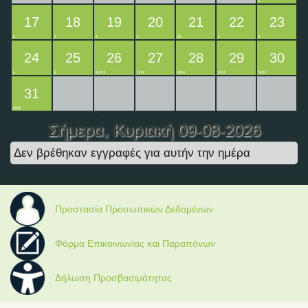
17
18
19
20
21
22
23
24
25
26
27
28
29
30
31
Σήμερα
, Κυριακή 09-08-2026
Δεν βρέθηκαν εγγραφές για αυτήν την ημέρα
Προστασία Προσωπικών Δεδομένων
Φόρμα Επικοινωνίας και Παραπόνων
Δήλωση Προσβασιμότητας