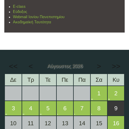
E-class
Εύδοξος
Webmail Ιονίου Πανεπιστημίου
Ακαδημαϊκή Ταυτότητα
<<
<
>
>>
Αύγουστος 2026
Δε
Τρ
Τε
Πε
Πα
Σα
Κυ
1
2
3
4
5
6
7
8
9
10
11
12
13
14
15
16