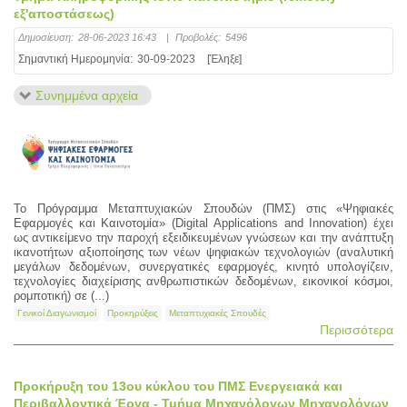
εξ'αποστάσεως)
Δημοσίευση:
28-06-2023 16:43
|
Προβολές:
5496
Σημαντική Ημερομηνία:
30-09-2023
[Έληξε]
Συνημμένα αρχεία
Το Πρόγραμμα Μεταπτυχιακών Σπουδών (ΠΜΣ) στις «Ψηφιακές
Εφαρμογές και Καινοτομία» (Digital Applications and Innovation) έχει
ως αντικείμενο την παροχή εξειδικευμένων γνώσεων και την ανάπτυξη
ικανοτήτων αξιοποίησης των νέων ψηφιακών τεχνολογιών (αναλυτική
μεγάλων δεδομένων, συνεργατικές εφαρμογές, κινητό υπολογίζειν,
τεχνολογίες διαχείρισης ανθρωπιστικών δεδομένων, εικονικοί κόσμοι,
ρομποτική) σε (...)
Γενικοί Διαγωνισμοί
Προκηρύξεις
Μεταπτυχιακές Σπουδές
Περισσότερα
Προκήρυξη του 13ου κύκλου του ΠΜΣ Ενεργειακά και
Περιβαλλοντικά Έργα - Τμήμα Μηχανόλογων Μηχανολόγων