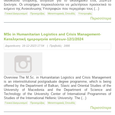
διαδικασία υποβολής αιτήσεων για το ακαδημαϊκό έτος 2024-25
ξεκίνησε. Οι υποψήφιοι παρακαλούνται να μελετήσουν προσεκτικά το
κείμενο της Ανακοίνωσης Υποτροφιών που περιγράφει τους (...)
Γενικοί Διαγωνισμοί
Προκηρύξεις
Μεταπτυχιακές Σπουδές
Υποτροφίες
Περισσότερα
MSc in Humanitarian Logistics and Crisis Management-
Καταληκτική ημερομηνία αιτήσεων-12/1/2024
Δημοσίευση:
16-12-2023 17:54
|
Προβολές:
1666
Overview The M.Sc. in Humanitarian Logistics and Crisis Management
is an interinstitutional postgraduate degree programme, which is being
offered by the Department of Balkan, Slavic and Oriental Studies of the
University of Macedonia and the Department of Science and
Technology of the University Center of International Programmes of
Studies of the International Hellenic University. The (...)
Γενικοί Διαγωνισμοί
Προκηρύξεις
Μεταπτυχιακές Σπουδές
Περισσότερα