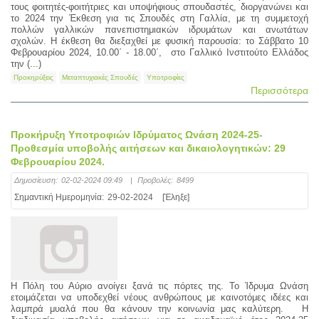
τους φοιτητές-φοιτήτριες και υποψήφιους σπουδαστές, διοργανώνει και
το 2024 την Έκθεση για τις Σπουδές στη Γαλλία, με τη συμμετοχή
πολλών γαλλικών πανεπιστημιακών ιδρυμάτων και ανωτάτων
σχολών. Η έκθεση θα διεξαχθεί με φυσική παρουσία: το Σάββατο 10
Φεβρουαρίου 2024, 10.00΄ - 18.00΄, στο Γαλλικό Ινστιτούτο Ελλάδος
την (...)
Προκηρύξεις
Μεταπτυχιακές Σπουδές
Υποτροφίες
Περισσότερα
Προκήρυξη Υποτροφιών Ιδρύματος Ωνάση 2024-25-
Προθεσμία υποβολής αιτήσεων και δικαιολογητικών: 29
Φεβρουαρίου 2024.
Δημοσίευση:
02-02-2024 09:49
|
Προβολές:
8499
Σημαντική Ημερομηνία:
29-02-2024
[Έληξε]
Η Πόλη του Αύριο ανοίγει ξανά τις πόρτες της. Το Ίδρυμα Ωνάση
ετοιμάζεται να υποδεχθεί νέους ανθρώπους με καινοτόμες ιδέες και
λαμπρά μυαλά που θα κάνουν την κοινωνία μας καλύτερη. Η