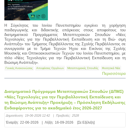
Η Σύγκλητος του Ιονίου Πανεπιστημίου εγκρίνει τη χορήγηση
παιδαγωγικής και διδακτικής επάρκειας στους αποφοίτους του
διατμηματικού Προγράμματος Μεταπτυχιακών Σπουδών «Νέες
Τεχνολογίες για την Περιβαλλοντική Εκπαίδευση και τη Βιώ- σιμη
Ανάπτυξη» του Τμήματος Περιβάλλοντος της Σχολής Περιβάλλοντος σε
συνεργασία με το Τμήμα Τεχνών Ήχου και Εικόνας της Σχολής
Μουσικής και Οπτικοακουστικών Τεχνών του Ιονίου Πανεπιστημίου, με
τίτλο «Νέες Τεχνολογίες για την Περιβαλλοντική Εκπαίδευση και τη
Βιώσιμη Ανάπτυξη».
Γενικές Ανακοινώσεις
Αποφάσεις Οργάνων
Μεταπτυχιακές Σπουδές
Φοιτητικά Νέα
Περισσότερα
Διατμηματικό Πρόγραμμα Μεταπτυχιακών Σπουδών (ΔΠΜΣ)
«Νέες Τεχνολογίες για την Περιβαλλοντική Εκπαίδευση και
τη Βιώσιμη Ανάπτυξη» Προκήρυξη – Πρόσκληση Εκδήλωσης
Ενδιαφέροντος για το ακαδημαϊκό έτος 2026-2027
Δημοσίευση:
19-06-2026 12:42
|
Προβολές:
2528
Έναρξη:
22-06-2026
|
Λήξη:
16-09-2026
[Σε Εξέλιξη]