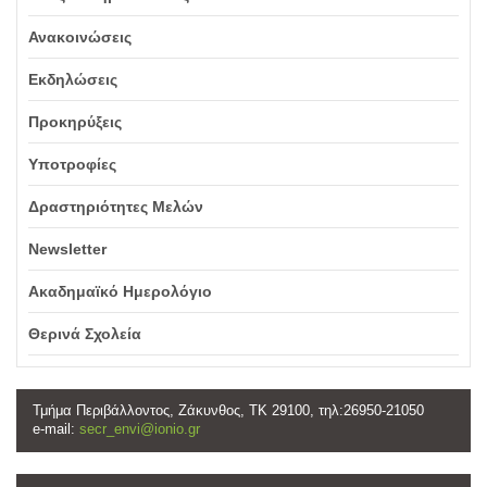
Ανακοινώσεις
Εκδηλώσεις
Προκηρύξεις
Υποτροφίες
Δραστηριότητες Μελών
Newsletter
Ακαδημαϊκό Ημερολόγιο
Θερινά Σχολεία
Τμήμα Περιβάλλοντος, Ζάκυνθος, ΤΚ 29100, τηλ:26950-21050
e-mail:
secr_envi@ionio.gr