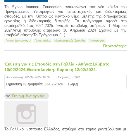
Το Sylvia Ioannou Foundation ανακοινώνει τον νέο κύκλο του
Προγράμματος Υποτροφιών για μεταπτυχιακές και διδακτορικές
σπουδές, με την Κύπρο ως κεντρικό θέμα μελέτης της διπλωματικής
εργασίας ή διδακτορικής διατριβής. Το πρόγραμμα αφορά στο
ακαδημαϊκό έτος 2024-2025. Έναρξη υποβολής αιτήσεων: 1 Μαρτίου
2024Λήξη υποβολής αιτήσεων: 30 Απριλίου 2024 Σχετικά με την
υποβολή αίτησηςΤο Πρόγραμμα (...)
Γενικοί Διαγωνισμοί
Προκηρύξεις
Μεταπτυχιακές Σπουδές
Υποτροφίες
Περισσότερα
Έκθεση για τις Σπουδές στη Γαλλία - Αθήνα:Σάββατο
10/02/2024-Θεσσαλονίκη: Κυριακή 12/02/2024.
Δημοσίευση:
02-02-2024 10:09
|
Προβολές:
6163
Σημαντική Ημερομηνία:
12-02-2024
[Έληξε]
Συνημμένα αρχεία
To Γαλλικό Ινστιτούτο Ελλάδος, σταθερό στο ετήσιο ραντεβού του με