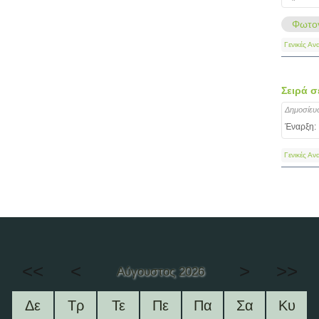
Φωτογ
Γενικές Αν
Σειρά σ
Δημοσίευ
Έναρξη:
Γενικές Αν
<<
<
>
>>
Αύγουστος 2026
Δε
Τρ
Τε
Πε
Πα
Σα
Κυ