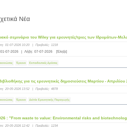
χετικά Νέα
υακό σεμινάριο του Wiley για ερευνητές/τριες των Ιδρυμάτων-Με
ση:
01-07-2026 10:20
|
Προβολές:
1218
01-07-2026
|
Λήξη:
07-07-2026
[Έληξε]
ακοινώσεις
Έρευνα
Εκπαιδευτικές Δράσεις
Βιβλιοθήκης για τις ερευνητικές δημοσιεύσεις Μαρτίου - Απριλίου
ση:
20-05-2026 13:52
|
Προβολές:
4878
ακοινώσεις
Έρευνα
Δελτία Ερευνητικής Παραγωγής
026 : "From waste to value: Environmental risks and biotechnolog
ση:
20-05-2026 12:42
|
Προβολές:
1234