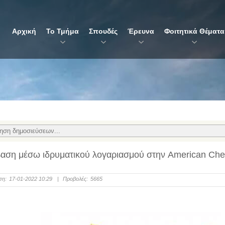
Αρχική
Το Τμήμα
Σπουδές
Έρευνα
Φοιτητικά Θέματα
αση μέσω ιδρυματικού λογαριασμού στην American Chem
ση:
17-01-2022 10:29
|
Προβολές:
5665