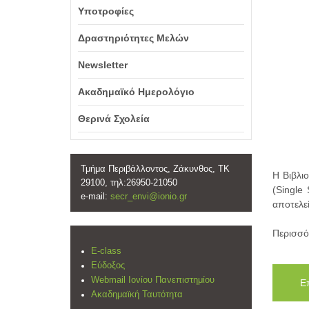
Υποτροφίες
Δραστηριότητες Μελών
Newsletter
Ακαδημαϊκό Ημερολόγιο
Θερινά Σχολεία
Τμήμα Περιβάλλοντος, Ζάκυνθος, ΤΚ
Η Βιβλι
29100, τηλ:26950-21050
(Single
e-mail:
secr_envi@ionio.gr
αποτελε
Περισσό
E-class
Εύδοξος
Webmail Ιονίου Πανεπιστημίου
Ε
Ακαδημαϊκή Ταυτότητα