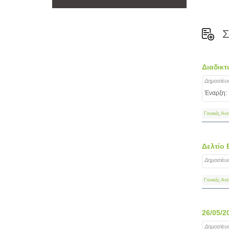
Σ
Διαδικτ
Δημοσίευ
Έναρξη:
Γενικές Αν
Δελτίο 
Δημοσίευ
Γενικές Αν
26/05/2
Δημοσίευ