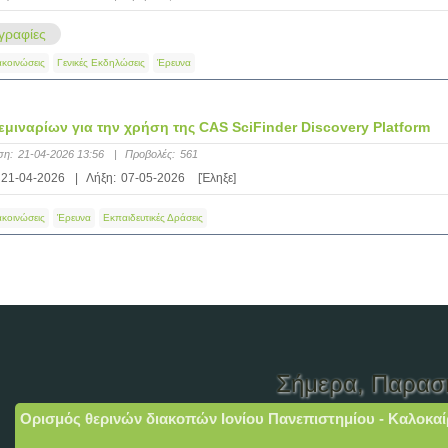
ραφίες
ακοινώσεις
Γενικές Εκδηλώσεις
Έρευνα
εμιναρίων για την χρήση της CAS SciFinder Discovery Platform
ση:
21-04-2026 13:56
|
Προβολές:
561
21-04-2026
|
Λήξη:
07-05-2026
[Έληξε]
ακοινώσεις
Έρευνα
Εκπαιδευτικές Δράσεις
Σήμερα
, Παρασ
Ορισμός θερινών διακοπών Ιονίου Πανεπιστημίου - Καλοκαί