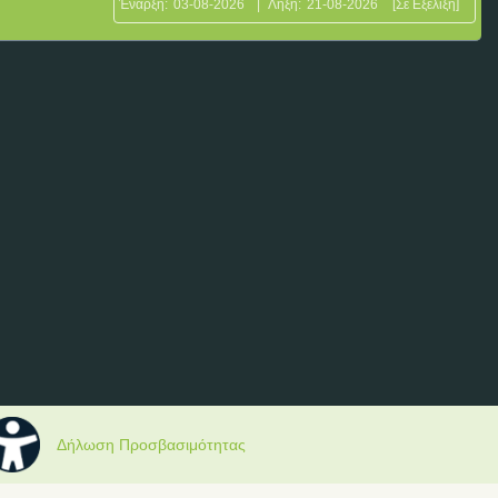
Έναρξη:
03-08-2026
|
Λήξη:
21-08-2026
[Σε Εξέλιξη]
Δήλωση Προσβασιμότητας