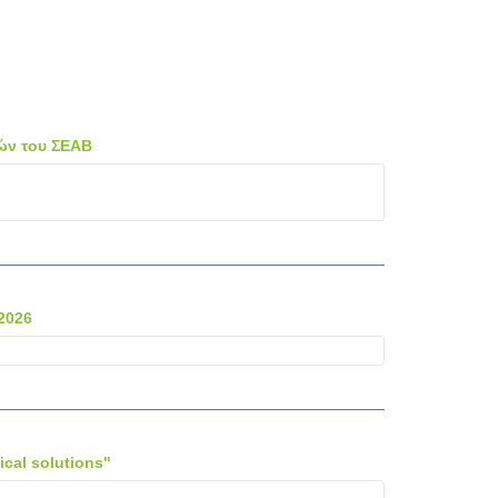
λών του ΣΕΑΒ
 2026
ical solutions"