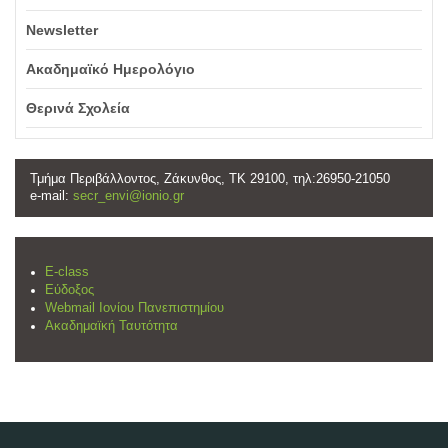
Newsletter
Ακαδημαϊκό Ημερολόγιο
Θερινά Σχολεία
Τμήμα Περιβάλλοντος, Ζάκυνθος, ΤΚ 29100, τηλ:26950-21050
e-mail:
secr_envi@ionio.gr
E-class
Εύδοξος
Webmail Ιονίου Πανεπιστημίου
Ακαδημαϊκή Ταυτότητα