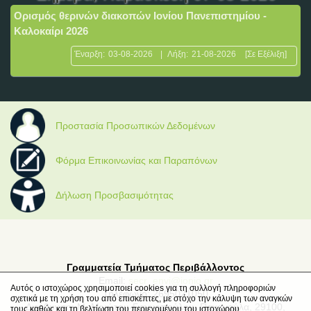
Ορισμός θερινών διακοπών Ιονίου Πανεπιστημίου -
Καλοκαίρι 2026
Έναρξη:
03-08-2026
|
Λήξη:
21-08-2026
[Σε Εξέλιξη]
Προστασία Προσωπικών Δεδομένων
Φόρμα Επικοινωνίας και Παραπόνων
Δήλωση Προσβασιμότητας
Γραμματεία Τμήματος Περιβάλλοντος
Email:
secr_envi@ionio.gr
Αυτός ο ιστοχώρος χρησιμοποιεί cookies για τη συλλογή πληροφοριών
Τηλέφωνο: 2695021050
σχετικά με τη χρήση του από επισκέπτες, με στόχο την κάλυψη των αναγκών
Διεύθυνση: Μ. Μινώτου-Γιαννοπούλου, Παναγούλα, 29100,
τους καθώς και τη βελτίωση του περιεχομένου του ιστοχώρου.