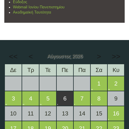
Εύδοξος
Webmail Ιονίου Πανεπιστημίου
Ακαδημαϊκή Ταυτότητα
<<
<
>
>>
Αύγουστος 2026
Δε
Τρ
Τε
Πε
Πα
Σα
Κυ
1
2
3
4
5
6
7
8
9
10
11
12
13
14
15
16
17
18
19
20
21
22
23