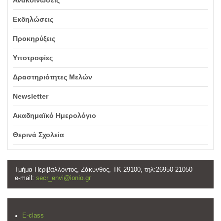
Ανακοινώσεις
Εκδηλώσεις
Προκηρύξεις
Υποτροφίες
Δραστηριότητες Μελών
Newsletter
Ακαδημαϊκό Ημερολόγιο
Θερινά Σχολεία
Τμήμα Περιβάλλοντος, Ζάκυνθος, ΤΚ 29100, τηλ:26950-21050
e-mail:
secr_envi@ionio.gr
E-class