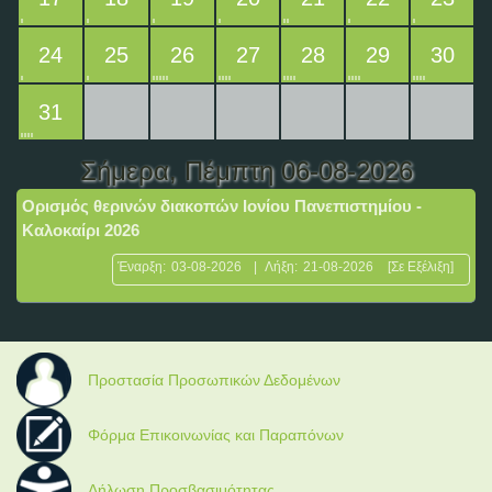
24
25
26
27
28
29
30
31
Σήμερα
, Πέμπτη 06-08-2026
Ορισμός θερινών διακοπών Ιονίου Πανεπιστημίου -
Καλοκαίρι 2026
Έναρξη:
03-08-2026
|
Λήξη:
21-08-2026
[Σε Εξέλιξη]
Προστασία Προσωπικών Δεδομένων
Φόρμα Επικοινωνίας και Παραπόνων
Δήλωση Προσβασιμότητας