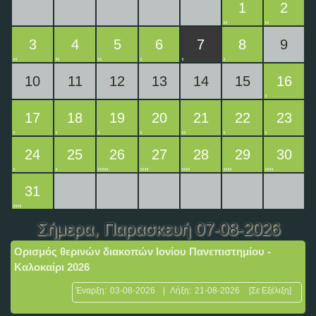
1
2
3
4
5
6
7
8
9
10
11
12
13
14
15
16
17
18
19
20
21
22
23
24
25
26
27
28
29
30
31
Σήμερα
, Παρασκευή 07-08-2026
Ορισμός θερινών διακοπών Ιονίου Πανεπιστημίου -
Καλοκαίρι 2026
Έναρξη:
03-08-2026
|
Λήξη:
21-08-2026
[Σε Εξέλιξη]