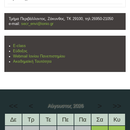
Τμήμα Περιβάλλοντος, Ζάκυνθος, ΤΚ 29100, τηλ:26950-21050
e-mail:
secr_envi@ionio.gr
E-class
Εύδοξος
Webmail Ιονίου Πανεπιστημίου
Ακαδημαϊκή Ταυτότητα
<<
<
>
>>
Αύγουστος 2026
Δε
Τρ
Τε
Πε
Πα
Σα
Κυ