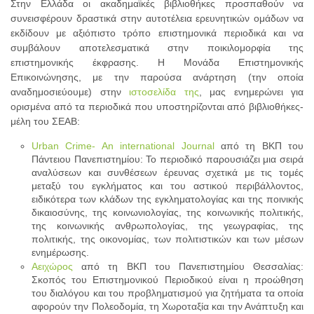
Στην Ελλάδα οι ακαδημαϊκές βιβλιοθήκες προσπαθούν να
συνεισφέρουν δραστικά στην αυτοτέλεια ερευνητικών ομάδων να
εκδίδουν με αξιόπιστο τρόπο επιστημονικά περιοδικά και να
συμβάλουν αποτελεσματικά στην ποικιλομορφία της
επιστημονικής έκφρασης. Η Μονάδα Επιστημονικής
Επικοινώνησης, με την παρούσα ανάρτηση (την οποία
αναδημοσιεύουμε) στην
ιστοσελίδα της
, μας ενημερώνει για
ορισμένα από τα περιοδικά που υποστηρίζονται από βιβλιοθήκες-
μέλη του ΣΕΑΒ:
Urban Crime- An international Journal
από τη ΒΚΠ του
Πάντειου Πανεπιστημίου: Το περιοδικό παρουσιάζει μια σειρά
αναλύσεων και συνθέσεων έρευνας σχετικά με τις τομές
μεταξύ του εγκλήματος και του αστικού περιβάλλοντος,
ειδικότερα των κλάδων της εγκληματολογίας και της ποινικής
δικαιοσύνης, της κοινωνιολογίας, της κοινωνικής πολιτικής,
της κοινωνικής ανθρωπολογίας, της γεωγραφίας, της
πολιτικής, της οικονομίας, των πολιτιστικών και των μέσων
ενημέρωσης.
Αειχώρος
από τη ΒΚΠ του Πανεπιστημίου Θεσσαλίας:
Σκοπός του Επιστημονικού Περιοδικού είναι η προώθηση
του διαλόγου και του προβληματισμού για ζητήματα τα οποία
αφορούν την Πολεοδομία, τη Χωροταξία και την Ανάπτυξη και