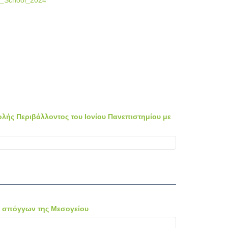
er_School_2024
λής Περιβάλλοντος του Ιονίου Πανεπιστημίου με
ν σπόγγων της Μεσογείου