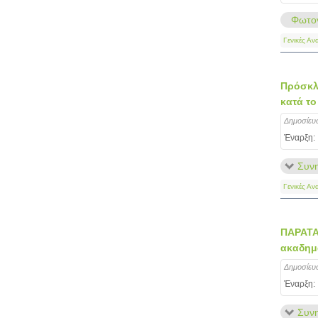
Φωτογ
Γενικές Αν
Πρόσκλη
κατά το
Δημοσίευ
Έναρξη:
Συνη
Γενικές Αν
ΠΑΡΑΤΑ
ακαδημα
Δημοσίευ
Έναρξη:
Συνη