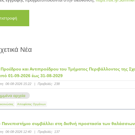
σεις εγγραφής πραγματοποιούνται στην διεύθυνση,
https://bit.ly/Summ
πιστροφή
χετικά Νέα
Προέδρου και Αντιπροέδρου του Τμήματος Περιβάλλοντος της Σχο
από 01-09-2026 έως 31-08-2029
ση:
06-08-2026 15:22
|
Προβολές:
238
μμένα αρχεία
ακοινώσεις
Αποφάσεις Οργάνων
ιο Πανεπιστήμιο συμβάλλει στη διεθνή προστασία των θαλάσσιω
ση:
06-08-2026 12:40
|
Προβολές:
137