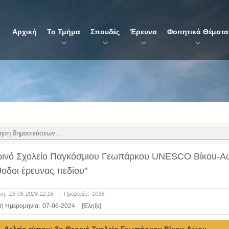
Αρχική
Το Τμήμα
Σπουδές
Έρευνα
Φοιτητικά Θέματα
ρινό Σχολείο Παγκόσμιου Γεωπάρκου UNESCO Βίκου-Αώου
θοδοι έρευνας πεδίου"
ση:
15-05-2024 12:18
|
Προβολές:
1036
ή Ημερομηνία:
07-06-2024
[Έληξε]