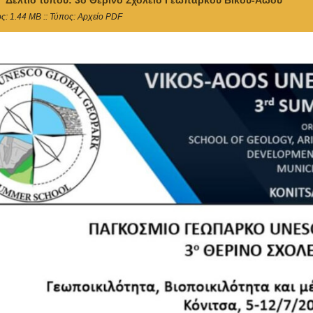
Δελτίο τύπου: 3ο Θερινό Σχολείο Γεωπάρκου Βίκου-Αώου
ς: 1.44 MB :: Τύπος: Αρχείο PDF