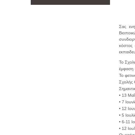
Σας εν
Βιοποικ
συνδιορ
κόστος 
εκπαιδε
Το Σχολε
έμφαση σ
Το φετιν
Σχολής 
Σημαντι
• 13 Μα
• 7 Ιου
• 12 Ιο
• 5 Ιουλ
• 6-11 Ι
• 12 Ιο