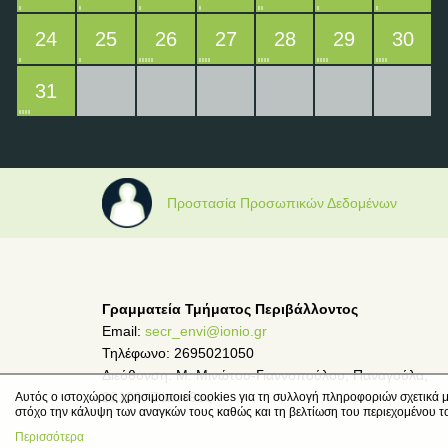
24
25
26
27
28
29
30
31
Προστασία Προσωπικών Δεδομένων
Γραμματεία Τμήματος Περιβάλλοντος
Email:
secr_envi@ionio.gr
Τηλέφωνο: 2695021050
Διεύθυνση: Μ. Μινώτου-Γιαννοπούλου, Παναγούλα,
29100, Ζάκυνθος
Αυτός ο ιστοχώρος χρησιμοποιεί cookies για τη συλλογή πληροφοριών σχετικά μ
στόχο την κάλυψη των αναγκών τους καθώς και τη βελτίωση του περιεχομένου τ
Περισσότερα