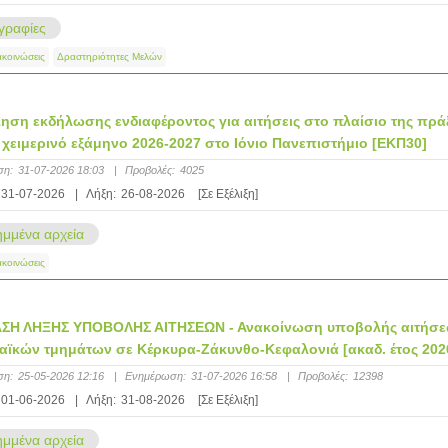
ραφίες
ακοινώσεις
Δραστηριότητες Μελών
ση εκδήλωσης ενδιαφέροντος για αιτήσεις στο πλαίσιο της πρά
 χειμερινό εξάμηνο 2026-2027 στο Ιόνιο Πανεπιστήμιο [ΕΚΠ30]
ση:
31-07-2026 18:03
|
Προβολές:
4025
31-07-2026
|
Λήξη:
26-08-2026
[Σε Εξέλιξη]
μμένα αρχεία
ακοινώσεις
ΣΗ ΛΗΞΗΣ ΥΠΟΒΟΛΗΣ ΑΙΤΗΣΕΩΝ - Ανακοίνωση υποβολής αιτήσεων
ϊκών τμημάτων σε Κέρκυρα-Ζάκυνθο-Κεφαλονιά [ακαδ. έτος 2026 
ση:
25-05-2026 12:16
|
Ενημέρωση:
31-07-2026 16:58
|
Προβολές:
12398
01-06-2026
|
Λήξη:
31-08-2026
[Σε Εξέλιξη]
μμένα αρχεία