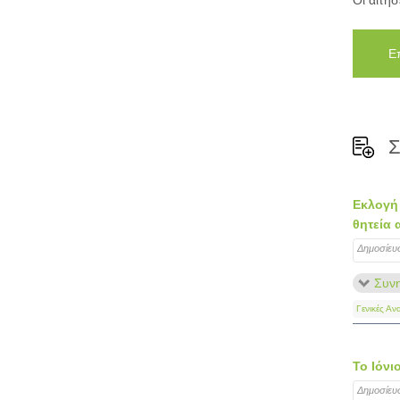
Οι αιτή
Ε
Σ
Εκλογή 
θητεία 
Δημοσίευ
Συνη
Γενικές Αν
Το Ιόν
Δημοσίευ