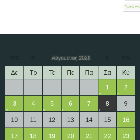
Γενικές Αν
<<
<
>
>>
Αύγουστος 2026
Δε
Τρ
Τε
Πε
Πα
Σα
Κυ
1
2
3
4
5
6
7
8
9
10
11
12
13
14
15
16
17
18
19
20
21
22
23