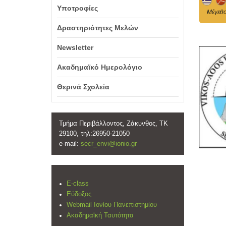
Υποτροφίες
Mέγεθο
Δραστηριότητες Μελών
Newsletter
Ακαδημαϊκό Ημερολόγιο
Θερινά Σχολεία
Τμήμα Περιβάλλοντος, Ζάκυνθος, ΤΚ
29100, τηλ:26950-21050
e-mail:
secr_envi@ionio.gr
E-class
Εύδοξος
Webmail Ιονίου Πανεπιστημίου
Ακαδημαϊκή Ταυτότητα