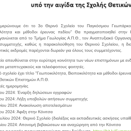
ημερώνουμε ότι το 3ο Θερινό Σχολείο του Παγκόσμιου Γεωπάρκο
ιλότητα και μέθοδοι έρευνας πεδίου" Θα πραγματοποιηθεί στην 
γανώνεται από το Τμήμα Γεωλογίας Α.Π.Θ., τον Αναπτυξιακό Οργανισμ
συμμετοχής, καθώς η παρακολούθηση του Θερινού Σχολείου, η διαμ
υτικές εκδρομές παρέχονται δωρεάν για όλους τους συμμετέχοντες.
ίο απευθύνεται στην ευρύτερη κοινότητα των νέων επιστημόνων με ενδια
ε μεταπτυχιακούς και τελειόφοιτους φοιτητές.
ό σχολείο έχει τίτλο "Γεωποικιλότητα, Βιοποικιλότητα και μέθοδοι έρευν
Θετικών Επιστημών Α.Π.Θ.
κές ημερομηνίες
ΐου 2024: Έναρξη δηλώσεων εγγραφών
νίου 2024: Λήξη υποβολών αιτήσεων συμμετοχής
υνίου 2024: Ανακοίνωση αποτελεσμάτων
ίου 2024: Άφιξη στην Κόνιτσα
ουλίου 2024: Θερινό Σχολείο (διαλέξεις και εκπαιδευτικές ασκήσεις υπαί
υλίου 2024: Απονομή βεβαιώσεων και αναχώρηση από την Κόνιτσα