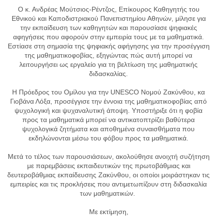
Ο κ. Ανδρέας Μούτσιος-Ρέντζος, Επίκουρος Καθηγητής του
Εθνικού και Καποδιστριακού Πανεπιστημίου Αθηνών, μίλησε για
την εκπαίδευση των καθηγητών και παρουσίασε ψηφιακές
αφηγήσεις που αφορούν στην εμπειρία τους με τα μαθηματικά.
Εστίασε στη σημασία της ψηφιακής αφήγησης για την προσέγγιση
της μαθηματικοφοβίας, εξηγώντας πώς αυτή μπορεί να
λειτουργήσει ως εργαλείο για τη βελτίωση της μαθηματικής
διδασκαλίας.
Η Πρόεδρος του Ομίλου για την UNESCO Νομού Ζακύνθου, κα
Γιοβάνα Λόξα, προσέγγισε την έννοια της μαθηματικοφοβίας από
ψυχολογική και ψυχαναλυτική άποψη. Υποστήριξε ότι η φοβία
προς τα μαθηματικά μπορεί να αντικατοπτρίζει βαθύτερα
ψυχολογικά ζητήματα και αποθημένα συναισθήματα που
εκδηλώνονται μέσω του φόβου προς τα μαθηματικά.
Μετά το τέλος των παρουσιάσεων, ακολούθησε ανοιχτή συζήτηση
με παρεμβάσεις εκπαιδευτικών της πρωτοβάθμιας και
δευτεροβάθμιας εκπαίδευσης Ζακύνθου, οι οποίοι μοιράστηκαν τις
εμπειρίες και τις προκλήσεις που αντιμετωπίζουν στη διδασκαλία
των μαθηματικών.
Με εκτίμηση,