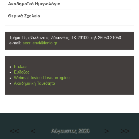
Ακαδημαϊκό Ημερολόγιο
Θερινά Σχολεία
Τμήμα Περιβάλλοντος, Ζάκυνθος, ΤΚ 29100, τηλ:26950-21050
e-mail:
secr_envi@ionio.gr
E-class
Εύδοξος
Webmail Ιονίου Πανεπιστημίου
Ακαδημαϊκή Ταυτότητα
<<
<
>
>>
Αύγουστος 2026