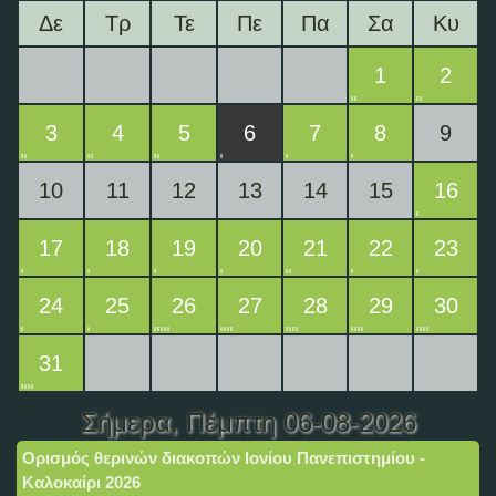
Δε
Τρ
Τε
Πε
Πα
Σα
Κυ
1
2
3
4
5
6
7
8
9
10
11
12
13
14
15
16
17
18
19
20
21
22
23
24
25
26
27
28
29
30
31
Σήμερα
, Πέμπτη 06-08-2026
Ορισμός θερινών διακοπών Ιονίου Πανεπιστημίου -
Καλοκαίρι 2026