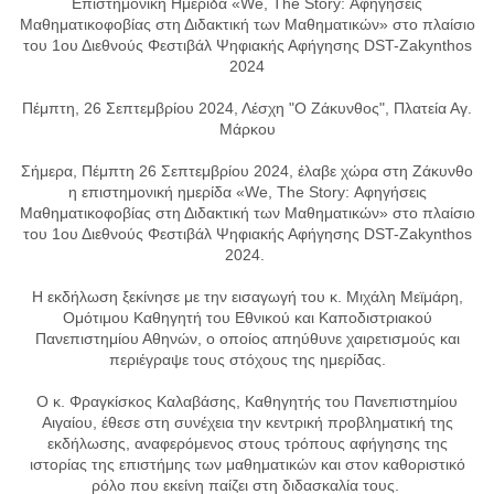
Επιστημονική Ημερίδα «We, The Story: Αφηγήσεις
Μαθηματικοφοβίας στη Διδακτική των Μαθηματικών» σ
το πλαίσιο
του 1ου Διεθνούς Φεστιβάλ Ψηφιακής Αφήγησης DST-Zakynthos
2024
Πέμπτη, 26 Σεπτεμβρίου 2024, Λέσχη "Ο Ζάκυνθος", Πλατεία Αγ.
Μάρκου
Σήμερα, Πέμπτη 26 Σεπτεμβρίου 2024, έλαβε χώρα στη Ζάκυνθο
η επιστημονική ημερίδα «We, The Story: Αφηγήσεις
Μαθηματικοφοβίας στη Διδακτική των Μαθηματικών» στο πλαίσιο
του 1ου Διεθνούς Φεστιβάλ Ψηφιακής Αφήγησης DST-Zakynthos
2024.
Η εκδήλωση ξεκίνησε με την εισαγωγή του κ. Μιχάλη Μεϊμάρη,
Ομότιμου Καθηγητή του Εθνικού και Καποδιστριακού
Πανεπιστημίου Αθηνών, ο οποίος απηύθυνε χαιρετισμούς και
περιέγραψε τους στόχους της ημερίδας.
Ο κ. Φραγκίσκος Καλαβάσης, Καθηγητής του Πανεπιστημίου
Αιγαίου, έθεσε στη συνέχεια την κεντρική προβληματική της
εκδήλωσης, αναφερόμενος στους τρόπους αφήγησης της
ιστορίας της επιστήμης των μαθηματικών και στον καθοριστικό
ρόλο που εκείνη παίζει στη διδασκαλία τους.