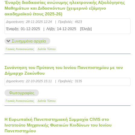
Έναρξη διαδικασίας ανώνυμης ηλεκτρονικής Αξιολόγησης
Μαθημάτων και Διδασκόντων (χειμερινό εξάμηνο
ακαδημαϊκού έτους 2025-26)
Δημοσίευση:
28-11-2025 12:24
|
Προβολές:
4623
Έναρξη:
01-12-2025
|
Λήξη:
14-12-2025
[Έληξε]
Συνημμένα αρχεία
Γενικές Ανακοινώσεις
Δελτία Τύπου
Συνάντηση του Πρύτανη του Ιονίου Πανεπιστημίου με τον
Δήμαρχο Ζακύνθου
Δημοσίευση:
22-10-2025 15:11
|
Προβολές:
3135
Φωτογραφίες
Γενικές Ανακοινώσεις
Δελτία Τύπου
Η Ευρωπαϊκή Πανεπιστημιακή Συμμαχία CIVIS στο
Ινστιτούτο Μηχανικής Φυσικών Κινδύνων του Ιονίου
Πανεπιστημίου