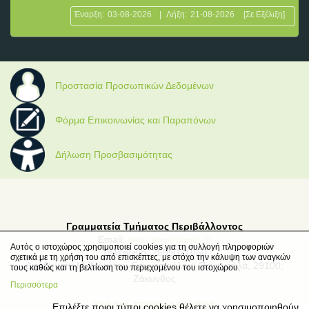
Έναρξη:
03-08-2026
|
Λήξη:
21-08-2026
[Σε Εξέλιξη]
Προστασία Προσωπικών Δεδομένων
Φόρμα Επικοινωνίας και Παραπόνων
Δήλωση Προσβασιμότητας
Γραμματεία Τμήματος Περιβάλλοντος
Email:
secr_envi@ionio.gr
Αυτός ο ιστοχώρος χρησιμοποιεί cookies για τη συλλογή πληροφοριών
Τηλέφωνο: 2695021050
σχετικά με τη χρήση του από επισκέπτες, με στόχο την κάλυψη των αναγκών
Διεύθυνση: Μ. Μινώτου-Γιαννοπούλου, Παναγούλα, 29100,
τους καθώς και τη βελτίωση του περιεχομένου του ιστοχώρου.
Ζάκυνθος
Περισσότερα
ΤΜΗΜΑ ΠΕΡΙΒΑΛΛΟΝΤΟΣ
Επιλέξτε ποιοι τύποι cookies θέλετε να χρησιμοποιηθούν