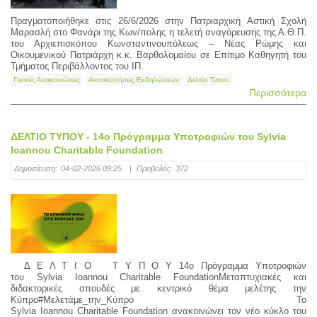
Πραγματοποιήθηκε στις 26/6/2026 στην Πατριαρχική Αστική Σχολή
Μαρασλή στο Φανάρι της Κων/πολης η τελετή αναγόρευσης της Α.Θ.Π.
του Αρχιεπισκόπου Κωνσταντινουπόλεως – Νέας Ρώμης και
Οικουμενικού Πατριάρχη κ.κ. Βαρθολομαίου σε Επίτιμο Καθηγητή του
Τμήματος Περιβάλλοντος του ΙΠ.
Γενικές Ανακοινώσεις
Ανασκοπήσεις Εκδηλώσεων
Δελτία Τύπου
Περισσότερα
ΔΕΛΤΙΟ ΤΥΠΟΥ - 14ο Πρόγραμμα Υποτροφιών του Sylvia
Ioannou Charitable Foundation
Δημοσίευση:
04-02-2026 09:25
|
Προβολές:
372
Δ Ε Λ Τ Ι Ο Τ Υ Π Ο Υ 14ο Πρόγραμμα Υποτροφιών
του Sylvia Ioannou Charitable FoundationΜεταπτυχιακές και
διδακτορικές σπουδές με κεντρικό θέμα μελέτης την
Κύπρο#Μελετάμε_την_Κύπρο Το
Sylvia Ioannou Charitable Foundation ανακοινώνει τον νέο κύκλο του