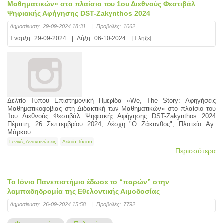
Μαθηματικών» στο πλαίσιο του 1ου Διεθνούς Φεστιβάλ
Ψηφιακής Αφήγησης DST-Zakynthos 2024
Δημοσίευση:
29-09-2024 18:31
|
Προβολές:
1062
Έναρξη:
29-09-2024
|
Λήξη:
06-10-2024
[Έληξε]
Δελτίο Τύπου Επιστημονική Ημερίδα «We, The Story: Αφηγήσεις
Μαθηματικοφοβίας στη Διδακτική των Μαθηματικών» στο πλαίσιο του
1ου Διεθνούς Φεστιβάλ Ψηφιακής Αφήγησης DST-Zakynthos 2024
Πέμπτη, 26 Σεπτεμβρίου 2024, Λέσχη "Ο Ζάκυνθος", Πλατεία Αγ.
Μάρκου
Γενικές Ανακοινώσεις
Δελτία Τύπου
Περισσότερα
Το Ιόνιο Πανεπιστήμιο έδωσε το “παρών” στην
λαμπαδηδρομία της Εθελοντικής Αιμοδοσίας
Δημοσίευση:
26-09-2024 15:58
|
Προβολές:
7792