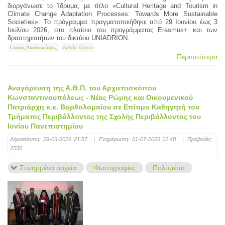
διοργάνωσε το Ίδρυμα, με τίτλο «Cultural Heritage and Tourism in
Climate Change Adaptation Processes: Towards More Sustainable
Societies». Το πρόγραμμα πραγματοποιήθηκε από 29 Ιουνίου έως 3
Ιουλίου 2026, στο πλαίσιο του προγράμματος Erasmus+ και των
δραστηριοτήτων του δικτύου UNIADRION.
Γενικές Ανακοινώσεις
Δελτία Τύπου
Περισσότερα
Αναγόρευση της Α.Θ.Π. του Αρχιεπισκόπου
Κωνσταντινουπόλεως - Νέας Ρώμης και Οικουμενικού
Πατριάρχη κ.κ. Βαρθολομαίου σε Επίτιμo Καθηγητή του
Τμήματος Περιβάλλοντος της Σχολής Περιβάλλοντος του
Ιονίου Πανεπιστημίου
Δημοσίευση:
29-06-2026 21:57
|
Ενημέρωση:
01-07-2026 12:40
|
Προβολές:
2550
Συνημμένα αρχεία
Φωτογραφίες
Πολυμέσα