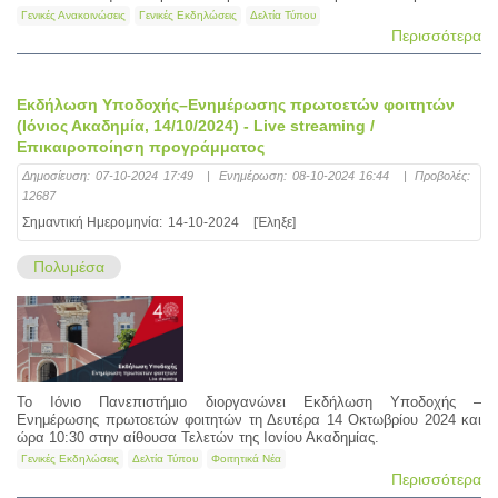
Γενικές Ανακοινώσεις
Γενικές Εκδηλώσεις
Δελτία Τύπου
Περισσότερα
Εκδήλωση Υποδοχής–Ενημέρωσης πρωτοετών φοιτητών
(Ιόνιος Ακαδημία, 14/10/2024) - Live streaming /
Επικαιροποίηση προγράμματος
Δημοσίευση:
07-10-2024 17:49
|
Ενημέρωση:
08-10-2024 16:44
|
Προβολές:
12687
Σημαντική Ημερομηνία:
14-10-2024
[Έληξε]
Πολυμέσα
Το Ιόνιο Πανεπιστήμιο διοργανώνει Εκδήλωση Υποδοχής –
Ενημέρωσης πρωτοετών φοιτητών τη Δευτέρα 14 Οκτωβρίου 2024 και
ώρα 10:30 στην αίθουσα Τελετών της Ιονίου Ακαδημίας.
Γενικές Εκδηλώσεις
Δελτία Τύπου
Φοιτητικά Νέα
Περισσότερα