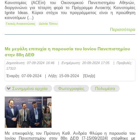
Καινοτομίας (ACEin) του Οικονομικού Πανεπιστημίου Αθηνών,
διοργανώνει για τέταρτη φορά το Πρόγραμμα Ανοικτής Καινοτομίας
Ignite Ideas. Κύριοι στόχοι του προγράμματος είναι η προώθηση
καινοτόμων (...)
Γενικές Ανακοινώσεις
Δελτία Τύπου
Περισσότερα
Με μεγάλη επιτυχία η παρουσία του Ιονίου Πανεπιστημίου
στην 88η ΔΕΘ
Δημοσίευση:
07-09-2024 16:46
|
Ενημέρωση:
20-09-2024 17:05
|
Προβολές:
17310
Έναρξη:
07-09-2024
|
Λήξη:
15-09-2024
[Έληξε]
Συνημμένα αρχεία
Φωτογραφίες
Πολυμέσα
Με επικεφαλής τον Πρύτανη Καθ. Ανδρέα Φλώρο η παρουσία του
Ιονίου Πανεπιστημίου στην 88η ΔΕΘ [7-15/09/2024] στέφθηκε με