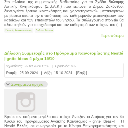
Στο πλαίσιο της συμμετοχικής διαδικασίας για το Σχέδιο Βιώσιμης
Αστικής Κινητικότητας (Σ.Β.Α.Κ.) που εκπονεί ο Δήμος Ζακύνθου,
διενεργείται έρευνα κινητικότητας και χαρακτηριστικών μετακινήσεων
με βασικό σκοπό την αποτύπωση των καθημερινών μετακινήσεων των
κατοίκων και των επισκεπτών του νησιού. Τα συλλεγόμενα στοιχεία θα
αξιοποιηθούν για το σχεδιασμό και τον καθορισμό των στόχων του (...)
Γενικές Ανακοινώσεις
Δελτία Τύπου
Περισσότερα
Δήλωση Συμμετοχής στο Πρόγραμμα Καινοτομίας της Nestlé
|Ignite Ideas 4 μέχρι 15/10
Δημοσίευση:
25-09-2024 11:00
|
Προβολές:
695
Έναρξη:
25-09-2024
|
Λήξη:
15-10-2024
[Έληξε]
Συνημμένα αρχεία
Βρείτε τον επόμενο μεγάλο σας στόχο: Άνοιξαν οι Αιτήσεις για τον 4ο
Κύκλο του Προγράμματος Ανοικτής Καινοτομίας «Ignite Ideas»! Η
Nestlé Ελλάς, σε συνεργασία με το Κέντρο Επιχειρηματικότητας και