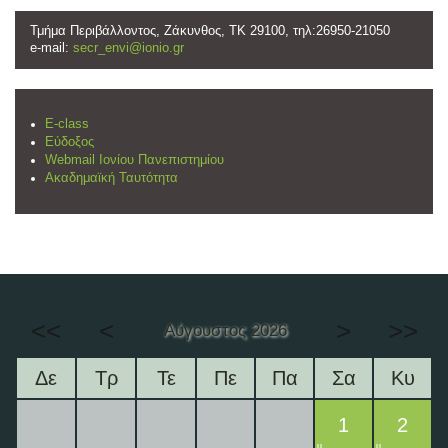
Τμήμα Περιβάλλοντος, Ζάκυνθος, ΤΚ 29100, τηλ:26950-21050
e-mail:
secr_envi@ionio.gr
E-class
Εύδοξος
Webmail Ιονίου Πανεπιστημίου
Ακαδημαϊκή Ταυτότητα
<<
<
>
>>
Αύγουστος 2026
Δε
Τρ
Τε
Πε
Πα
Σα
Κυ
1
2