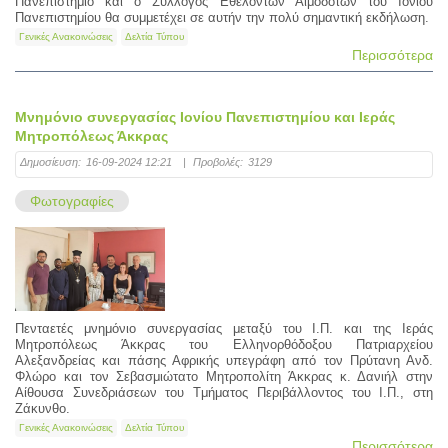
Πανεπιστήμιο και ο Σύλλογος Εθελοντών Αιμοδοτών του Ιονίου
Πανεπιστημίου θα συμμετέχει σε αυτήν την πολύ σημαντική εκδήλωση.
Γενικές Ανακοινώσεις
Δελτία Τύπου
Περισσότερα
Μνημόνιο συνεργασίας Ιονίου Πανεπιστημίου και Ιεράς
Μητροπόλεως Άκκρας
Δημοσίευση:
16-09-2024 12:21
|
Προβολές:
3129
Φωτογραφίες
Πενταετές μνημόνιο συνεργασίας μεταξύ του Ι.Π. και της Ιεράς
Μητροπόλεως Άκκρας του Ελληνορθόδοξου Πατριαρχείου
Αλεξανδρείας και πάσης Αφρικής υπεγράφη από τον Πρύτανη Ανδ.
Φλώρο και τον Σεβασμιώτατο Μητροπολίτη Άκκρας κ. Δανιήλ στην
Αίθουσα Συνεδριάσεων του Tμήματος Περιβάλλοντος του Ι.Π., στη
Ζάκυνθο.
Γενικές Ανακοινώσεις
Δελτία Τύπου
Περισσότερα