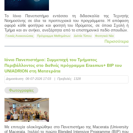
Το Ιόνιο Πανεπιστήμιο εντάσσει τη διδασκαλία της Τεχνητής
Νοημοσύνης σε όλα τα προπτυχιακά του προγράμματα. Η απόφαση
αφορά κάθε φοιτήτρια και φοιτητή του Ιδρύματος, σε όποια Σχολή ή
Τμήμα και αν ανήκει, ανεξάρτητα από το επιστημονικό πεδίο σπουδών.
Γενικές Ανακοινώσεις
Πρόγραμμα Μαθημάτων
Δελτία Τύπου
Φοιτητικά Νέα
Περισσότερα
Ιόνιο Πανεπιστήμιο: Συμμετοχή του Τμήματος
Περιβάλλοντος στο διεθνές πρόγραμμα Erasmus+ BIP του
UNIADRION στη Ματσεράτα
Δημοσίευση:
06-07-2026 17:03
|
Προβολές:
1328
Φωτογραφίες
Με επιτυχία ολοκληρώθηκε στο Πανεπιστήμιο της Macerata (University
of Macerata, Ιταλία) το πρώτο Blended Intensive Programme (BIP) που