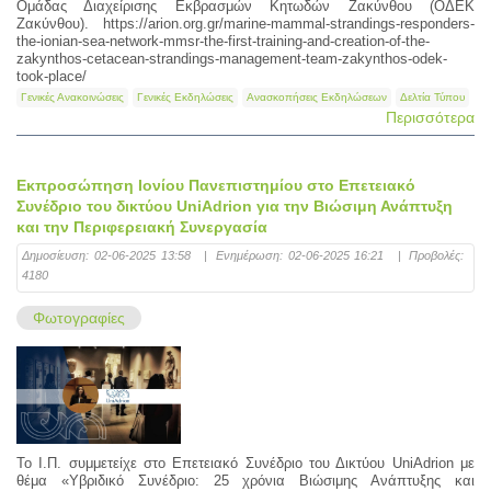
Ομάδας Διαχείρισης Εκβρασμών Κητωδών Ζακύνθου (ΟΔΕΚ
Ζακύνθου). https://arion.org.gr/marine-mammal-strandings-responders-
the-ionian-sea-network-mmsr-the-first-training-and-creation-of-the-
zakynthos-cetacean-strandings-management-team-zakynthos-odek-
took-place/
Γενικές Ανακοινώσεις
Γενικές Εκδηλώσεις
Ανασκοπήσεις Εκδηλώσεων
Δελτία Τύπου
Περισσότερα
Εκπροσώπηση Ιονίου Πανεπιστημίου στο Επετειακό
Συνέδριο του δικτύου UniAdrion για την Βιώσιμη Ανάπτυξη
και την Περιφερειακή Συνεργασία
Δημοσίευση:
02-06-2025 13:58
|
Ενημέρωση:
02-06-2025 16:21
|
Προβολές:
4180
Φωτογραφίες
Το Ι.Π. συμμετείχε στο Επετειακό Συνέδριο του Δικτύου UniAdrion με
θέμα «Υβριδικό Συνέδριο: 25 χρόνια Βιώσιμης Ανάπτυξης και