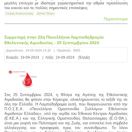
μεγάλη επιτυχία με ιδιαίτερα χαρακτηριστικά την αθρόα προσέλευση
του κοινού και τις πολλές σημαντικές επισκέψεις.
Γενικές Ανακοινώσεις
Δελτία Τύπου
Περισσότερα
Συμμετοχή στην 22η Πανελλήνια Λαμπαδηδρομία
Εθελοντικής Αιμοδοσίας - 25 Σεπτεμβρίου 2024
Δημοσίευση:
19-09-2024 15:32
|
Προβολές:
9925
Έναρξη:
19-09-2024
|
Λήξη:
24-09-2024
[Έληξε]
Στις 25 Σεπτεμβρίου 2024, η Φλόγα της Αγάπης της Εθελοντικής
Αιμοδοσίας θα φτάσει στην Κέρκυρα, ολοκληρώνοντας το ταξίδι της σε
όλη την Ελλάδα. Η Λαμπαδηδρομία αυτή, που διοργανώνεται από την
Π.Ο.Σ.Ε.Α. «Πανελλήνια Ομοσπονδία Συλλόγων Εθελοντών
Αιμοδοτών Ελλάδος», υπό την αιγίδα του Εθνικού Κέντρου Αιμοδοσίας
(Ε.ΚΕ.Α.) και της Ελληνικής Ομοσπονδίας Θαλασσαιμίας (Ε.Ο.ΘΑ.),
είναι μια γιορτή του Πολιτισμού και της Ζωής, και αποτελεί ένα σύμβολο
αλληλεγγύης και προσφοράς προς τον συνάνθρωπο. Το Ιόνιο