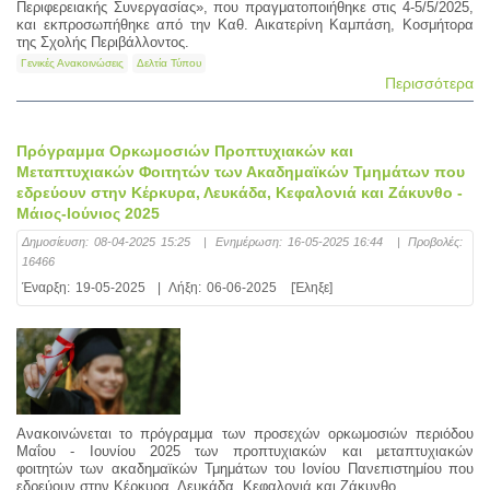
Περιφερειακής Συνεργασίας», που πραγματοποιήθηκε στις 4-5/5/2025,
και εκπροσωπήθηκε από την Καθ. Αικατερίνη Καμπάση, Κοσμήτορα
της Σχολής Περιβάλλοντος.
Γενικές Ανακοινώσεις
Δελτία Τύπου
Περισσότερα
Πρόγραμμα Ορκωμοσιών Προπτυχιακών και
Μεταπτυχιακών Φοιτητών των Ακαδημαϊκών Τμημάτων που
εδρεύουν στην Κέρκυρα, Λευκάδα, Κεφαλονιά και Ζάκυνθο -
Μάιος-Ιούνιος 2025
Δημοσίευση:
08-04-2025 15:25
|
Ενημέρωση:
16-05-2025 16:44
|
Προβολές:
16466
Έναρξη:
19-05-2025
|
Λήξη:
06-06-2025
[Έληξε]
Ανακοινώνεται το πρόγραμμα των προσεχών ορκωμοσιών περιόδου
Μαΐου - Ιουνίου 2025 των προπτυχιακών και μεταπτυχιακών
φοιτητών των ακαδημαϊκών Τμημάτων του Ιονίου Πανεπιστημίου που
εδρεύουν στην Κέρκυρα, Λευκάδα, Κεφαλονιά και Ζάκυνθο.