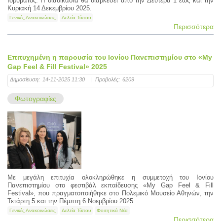
Ιδρύματος. Η διαδικασία θα διαρκέσει από την Δευτέρα 1 έως και την
Κυριακή 14 Δεκεμβρίου 2025.
Γενικές Ανακοινώσεις
Δελτία Τύπου
Περισσότερα
Επιτυχημένη η παρουσία του Ιονίου Πανεπιστημίου στο «My
Gap Feel & Fill Festival» 2025
Δημοσίευση:
14-11-2025 11:30
|
Προβολές:
6209
Φωτογραφίες
Με μεγάλη επιτυχία ολοκληρώθηκε η συμμετοχή του Ιονίου
Πανεπιστημίου στο φεστιβάλ εκπαίδευσης «My Gap Feel & Fill
Festival», που πραγματοποιήθηκε στο Πολεμικό Μουσείο Αθηνών, την
Τετάρτη 5 και την Πέμπτη 6 Νοεμβρίου 2025.
Γενικές Ανακοινώσεις
Δελτία Τύπου
Φοιτητικά Νέα
Περισσότερα