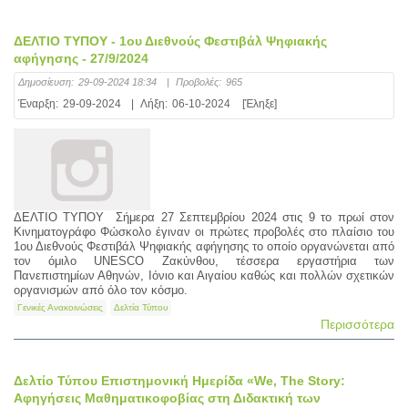
ΔΕΛΤΙΟ ΤΥΠΟΥ - 1ου Διεθνούς Φεστιβάλ Ψηφιακής
αφήγησης - 27/9/2024
Δημοσίευση:
29-09-2024 18:34
|
Προβολές:
965
Έναρξη:
29-09-2024
|
Λήξη:
06-10-2024
[Έληξε]
ΔΕΛΤΙΟ ΤΥΠΟΥ Σήμερα 27 Σεπτεμβρίου 2024 στις 9 το πρωί στον
Κινηματογράφο Φώσκολο έγιναν οι πρώτες προβολές στο πλαίσιο του
1ου Διεθνούς Φεστιβάλ Ψηφιακής αφήγησης το οποίο οργανώνεται από
τον όμιλο UNESCO Ζακύνθου, τέσσερα εργαστήρια των
Πανεπιστημίων Αθηνών, Ιόνιο και Αιγαίου καθώς και πολλών σχετικών
οργανισμών από όλο τον κόσμο.
Γενικές Ανακοινώσεις
Δελτία Τύπου
Περισσότερα
Δελτίο Τύπου Επιστημονική Ημερίδα «We, The Story:
Αφηγήσεις Μαθηματικοφοβίας στη Διδακτική των