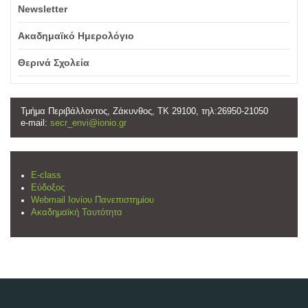
Newsletter
Ακαδημαϊκό Ημερολόγιο
Θερινά Σχολεία
Τμήμα Περιβάλλοντος, Ζάκυνθος, ΤΚ 29100, τηλ:26950-21050
e-mail:
secr_envi@ionio.gr
E-class
Εύδοξος
Webmail Ιονίου Πανεπιστημίου
Ακαδημαϊκή Ταυτότητα