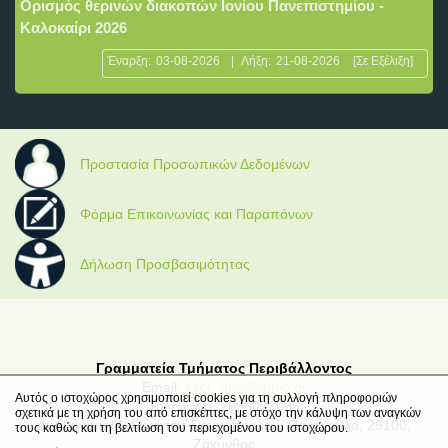
Ορισμός θερινών διακοπών Ιονίου Πανεπιστημίου -
Καλοκαίρι 2026
Έναρξη:
03-08-2026
|
Λήξη:
21-08-2026
[Σε Εξέλιξη]
Προστασία Προσωπικών Δεδομένων
Φόρμα Επικοινωνίας και Παραπόνων
Δήλωση Προσβασιμότητας
Γραμματεία Τμήματος Περιβάλλοντος
Email:
secr_envi@ionio.gr
Αυτός ο ιστοχώρος χρησιμοποιεί cookies για τη συλλογή πληροφοριών
Τηλέφωνο: 2695021050
σχετικά με τη χρήση του από επισκέπτες, με στόχο την κάλυψη των αναγκών
Διεύθυνση: Μ. Μινώτου-Γιαννοπούλου, Παναγούλα, 29100,
τους καθώς και τη βελτίωση του περιεχομένου του ιστοχώρου.
Ζάκυνθος