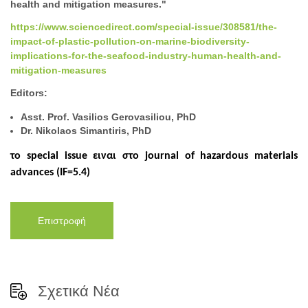
health and mitigation measures."
https://www.sciencedirect.com/special-issue/308581/the-
impact-of-plastic-pollution-on-marine-biodiversity-
implications-for-the-seafood-industry-human-health-and-
mitigation-measures
Editors:
Asst. Prof. Vasilios Gerovasiliou, PhD
Dr. Nikolaos Simantiris, PhD
το special issue ειναι στο journal of hazardous materials
advances (IF=5.4)
Επιστροφή
Σχετικά Νέα