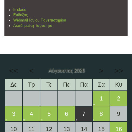
E-class
Εύδοξος
Webmail Ιονίου Πανεπιστημίου
Ακαδημαϊκή Ταυτότητα
<<
<
>
>>
Αύγουστος 2026
Δε
Τρ
Τε
Πε
Πα
Σα
Κυ
1
2
3
4
5
6
7
8
9
10
11
12
13
14
15
16