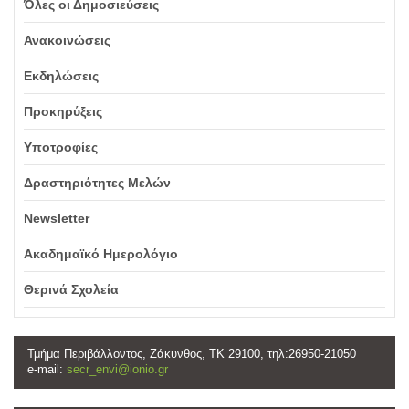
Όλες οι Δημοσιεύσεις
Ανακοινώσεις
Εκδηλώσεις
Προκηρύξεις
Υποτροφίες
Δραστηριότητες Μελών
Newsletter
Ακαδημαϊκό Ημερολόγιο
Θερινά Σχολεία
Τμήμα Περιβάλλοντος, Ζάκυνθος, ΤΚ 29100, τηλ:26950-21050
e-mail:
secr_envi@ionio.gr