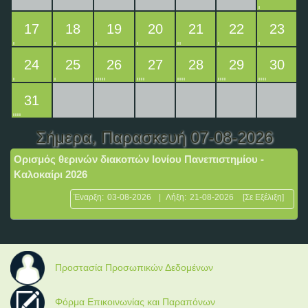
17
18
19
20
21
22
23
24
25
26
27
28
29
30
31
Σήμερα
, Παρασκευή 07-08-2026
Ορισμός θερινών διακοπών Ιονίου Πανεπιστημίου -
Καλοκαίρι 2026
Έναρξη:
03-08-2026
|
Λήξη:
21-08-2026
[Σε Εξέλιξη]
Προστασία Προσωπικών Δεδομένων
Φόρμα Επικοινωνίας και Παραπόνων