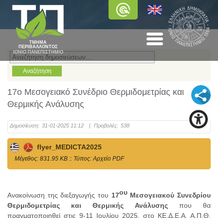
ΤΜΗΜΑ
ΠΕΡΙΒΑΛΛΟΝΤΟΣ
ΙΟΝΙΟ ΠΑΝΕΠΙΣΤΗΜΙΟ
17ο Μεσογειακό Συνέδριο Θερμιδομετρίας και
Θερμικής Ανάλυσης
Δημοσίευση:
31-01-2025 11:12
|
Προβολές:
538
flyer_MEDICTA2025
Mέγεθος: 831.95 KB :: Τύπος: Αρχείο PDF
ου
Aνακοίνωση της διεξαγωγής του
17
Μεσογειακού Συνεδρίου
Θερμιδομετρίας και Θερμικής Ανάλυσης
που θα
πραγματοποιηθεί στις 9-11 Ιουλίου 2025, στο ΚΕ.Δ.Ε.Α. Α.Π.Θ.