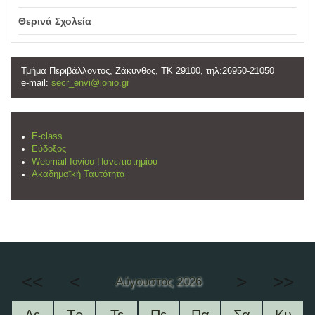
Θερινά Σχολεία
Τμήμα Περιβάλλοντος, Ζάκυνθος, ΤΚ 29100, τηλ:26950-21050
e-mail:
secr_envi@ionio.gr
E-class
Εύδοξος
Webmail Ιονίου Πανεπιστημίου
Ακαδημαϊκή Ταυτότητα
<<
<
>
>>
Αύγουστος 2026
Δε
Τρ
Τε
Πε
Πα
Σα
Κυ