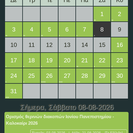
1
2
3
4
5
6
7
8
9
10
11
12
13
14
15
16
17
18
19
20
21
22
23
24
25
26
27
28
29
30
31
Σήμερα
, Σάββατο 08-08-2026
Ορισμός θερινών διακοπών Ιονίου Πανεπιστημίου -
Καλοκαίρι 2026
Έναρξη:
03-08-2026
|
Λήξη:
21-08-2026
[Σε Εξέλιξη]