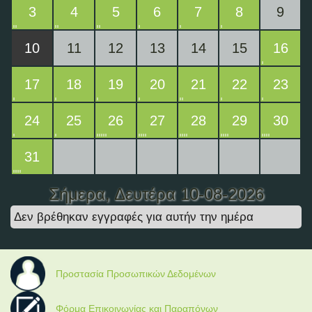
3
4
5
6
7
8
9
10
11
12
13
14
15
16
17
18
19
20
21
22
23
24
25
26
27
28
29
30
31
Σήμερα
, Δευτέρα 10-08-2026
Δεν βρέθηκαν εγγραφές για αυτήν την ημέρα
Προστασία Προσωπικών Δεδομένων
Φόρμα Επικοινωνίας και Παραπόνων