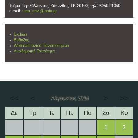
Τμήμα Περιβάλλοντος, Ζάκυνθος, ΤΚ 29100, τηλ:26950-21050
e-mail:
secr_envi@ionio.gr
E-class
Εύδοξος
Webmail Ιονίου Πανεπιστημίου
Ακαδημαϊκή Ταυτότητα
<<
<
>
>>
Αύγουστος 2026
Δε
Τρ
Τε
Πε
Πα
Σα
Κυ
1
2