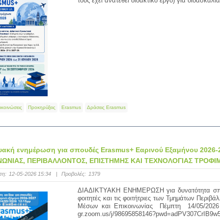
τους έχει ανατεθεί διδακτικό έργο) για διδασκαλ
ακοινώσεις
Προκηρύξεις
Erasmus
Δράσεις Erasmus
τυακή ενημέρωση για σπουδές Erasmus+ Εαρινού Εξαμήνου 202
ΝΩΝΙΑΣ, ΠΕΡΙΒΑΛΛΟΝΤΟΣ, ΕΠΙΣΤΗΜΗΣ ΚΑΙ ΤΕΧΝΟΛΟΓΙΑΣ ΤΡΟΦΙ
ση:
12-05-2026 15:34
|
Προβολές:
1379
ΔΙΑΔΙΚΤΥΑΚΗ ΕΝΗΜΕΡΩΣΗ για δυνατότητα σπου
φοιτητές και τις φοιτήτριες των Τμημάτων Περιβ
Μέσων και Επικοινωνίας Πέμπτη 14/05/2026 
gr.zoom.us/j/98695858146?pwd=adPV307CrIB9