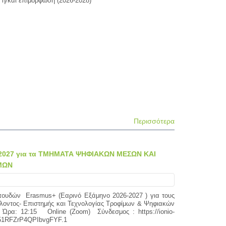
ία ή/και επιμόρφωση (2026-2028)
Περισσότερα
6-2027 για τα ΤΜΗΜΑΤΑ ΨΗΦΙΑΚΩΝ ΜΕΣΩΝ ΚΑΙ
ΜΩΝ
δών Erasmus+ (Εαρινό Εξάμηνο 2026-2027 ) για τους
άλλοντος- Επιστημής και Τεχνολογίας Τροφίμων & Ψηφιακών
Ώρα: 12:15 Online (Zoom) Σύνδεσμος : https://ionio-
w51RFZrP4QPIbvgFYF.1