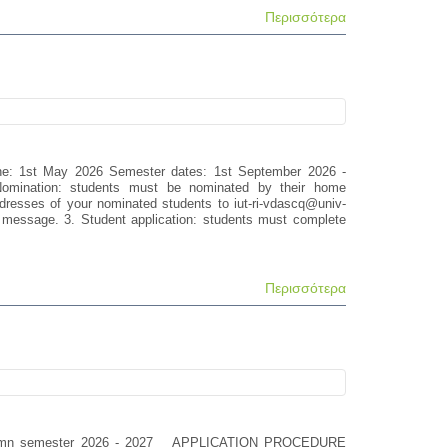
Περισσότερα
: 1st May 2026 Semester dates: 1st September 2026 -
ination: students must be nominated by their home
dresses of your nominated students to iut-ri-vdascq@univ-
our message. 3. Student application: students must complete
Περισσότερα
he Autumn semester 2026 - 2027 APPLICATION PROCEDURE