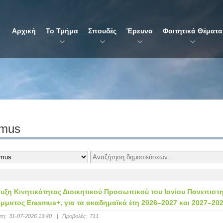
Αρχική
Το Τμήμα
Σπουδές
Έρευνα
Φοιτητικά Θέματα
smus
ξη Κινητικότητας Διοικητικού Προσωπικού του Ιονίου Πανεπιστ
ματος Erasmus+, για τα ακαδημαϊκά έτη 2026–2027 και 2027–202
ση:
31-07-2026 13:40
|
Προβολές:
711