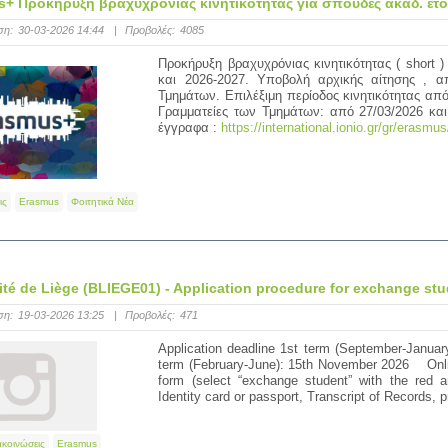
+ Προκήρυξη βραχυχρόνιας κινητικότητας για σπουδές ακαδ. έτου
ση:
30-03-2026 14:44
|
Προβολές:
4085
Προκήρυξη βραχυχρόνιας κινητικότητας ( short 
και 2026-2027. Υποβολή αρχικής αίτησης , απ
Τμημάτων. Επιλέξιμη περίοδος κινητικότητας απ
Γραμματείες των Τμημάτων: από 27/03/2026 κα
έγγραφα :
https://international.ionio.gr/gr/erasmu
ις
Erasmus
Φοιτητικά Νέα
ité de Liège (BLIEGE01) - Application procedure for exchange st
ση:
19-03-2026 13:25
|
Προβολές:
471
Application deadline 1st term (September-Janua
term (February-June): 15th November 2026 Online 
form (select “exchange student” with the red a
Identity card or passport, Transcript of Records, pr
ακοινώσεις
Erasmus