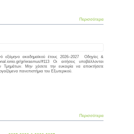
Περισσότερα
ό εξάμηνο ακαδημαϊκού έτους 2026–2027 Οδηγίες &
onal.ionio.gr/gr/erasmus/#113 Οι αιτήσεις υποβάλλονται
των Τμημάτων. Μην χάσετε την ευκαιρία να αποκτήσετε
ργαζόμενα πανεπιστήμια του Εξωτερικού.
Περισσότερα