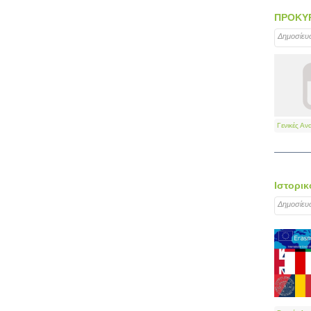
ΠΡΟΚΥΡ
Δημοσίευ
Γενικές Αν
Ιστορικ
Δημοσίευ