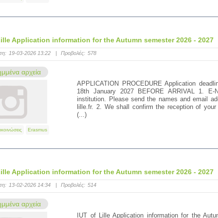
Lille Application information for the Autumn semester 2026 - 2027
ση:
19-03-2026 13:22
|
Προβολές:
578
μμένα αρχεία
APPLICATION PROCEDURE Application deadline
18th January 2027 BEFORE ARRIVAL 1. E-Nom
institution. Please send the names and email ad
lille.fr. 2. We shall confirm the reception of y
(...)
ακοινώσεις
Erasmus
Lille Application information for the Autumn semester 2026 - 2027
ση:
13-02-2026 14:34
|
Προβολές:
514
μμένα αρχεία
IUT of Lille Application information for t