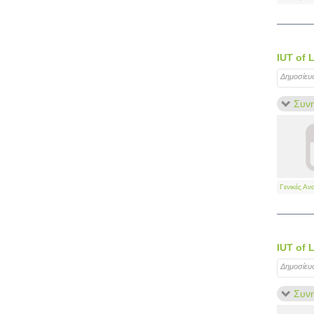
IUT of 
Δημοσίευ
Συνη
Γενικές Αν
IUT of 
Δημοσίευ
Συνη