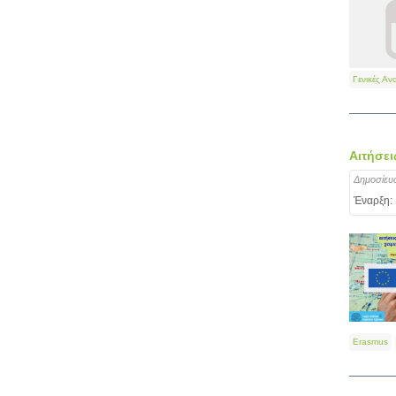
Γενικές Αν
Αιτήσει
Δημοσίευ
Έναρξη:
Erasmus