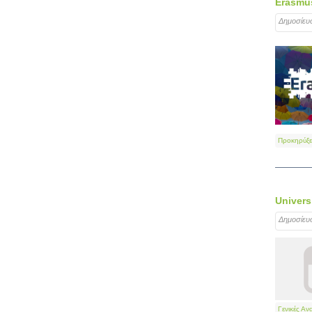
Erasmus
Δημοσίευ
Προκηρύξε
Univers
Δημοσίευ
Γενικές Αν