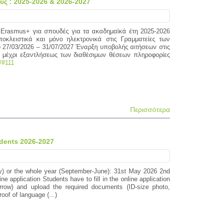
ς : 2025-2026 & 2026-2027
) Erasmus+ για σπουδές για τα ακαδημαϊκά έτη 2025-2026
οκλειστικά και μόνο ηλεκτρονικά στις Γραμματείες των
ό 27/03/2026 – 31/07/2027 Έναρξη υποβολής αιτήσεων στις
ι μέχρι εξαντλήσεως των διαθέσιμων θέσεων πληροφορίες
s/#111
Περισσότερα
udents 2026-2027
ry) or the whole year (September-June): 31st May 2026 2nd
application Students have to fill in the online application
rrow) and upload the required documents (ID-size photo,
oof of language (...)