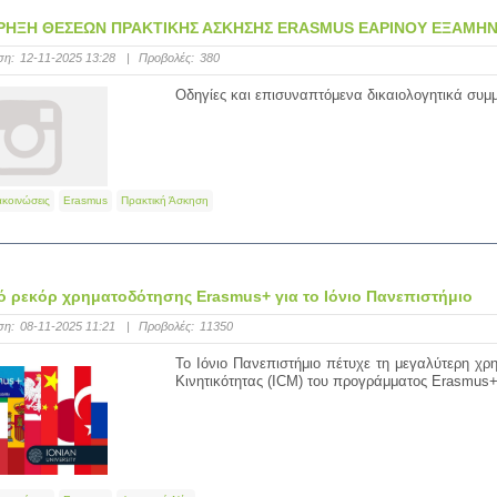
ΗΞΗ ΘΕΣΕΩΝ ΠΡΑΚΤΙΚΗΣ ΑΣΚΗΣΗΣ ERASMUS ΕΑΡΙΝΟΥ ΕΞΑΜΗΝΟΥ
ση:
12-11-2025 13:28
|
Προβολές:
380
Oδηγίες και επισυναπτόμενα δικαιολογητικά συμμε
ακοινώσεις
Erasmus
Πρακτική Άσκηση
ό ρεκόρ χρηματοδότησης Erasmus+ για το Ιόνιο Πανεπιστήμιο
ση:
08-11-2025 11:21
|
Προβολές:
11350
Το Ιόνιο Πανεπιστήμιο πέτυχε τη μεγαλύτερη χρη
Κινητικότητας (ICM) του προγράμματος Erasmus+