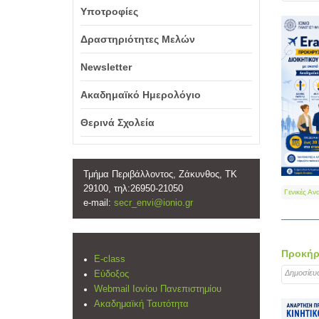
Υποτροφίες
Δραστηριότητες Μελών
Newsletter
Ακαδημαϊκό Ημερολόγιο
Θερινά Σχολεία
Τμήμα Περιβάλλοντος, Ζάκυνθος, ΤΚ
29100, τηλ:26950-21050
Γενικές Αν
e-mail:
secr_envi@ionio.gr
Προκήρυ
E-class
Δημοσίευ
Εύδοξος
Webmail Ιονίου Πανεπιστημίου
Ακαδημαϊκή Ταυτότητα