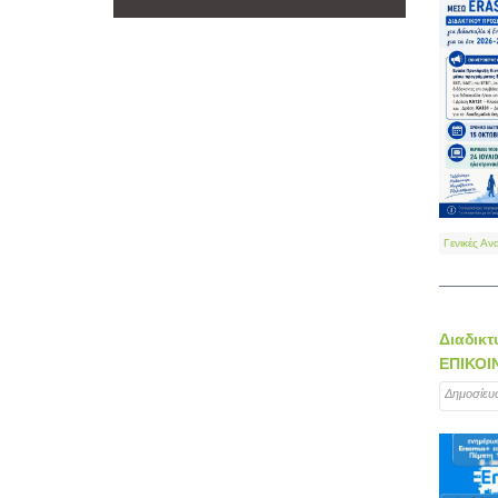
Γενικές Αν
Διαδικ
ΕΠΙΚΟΙ
Δημοσίευ