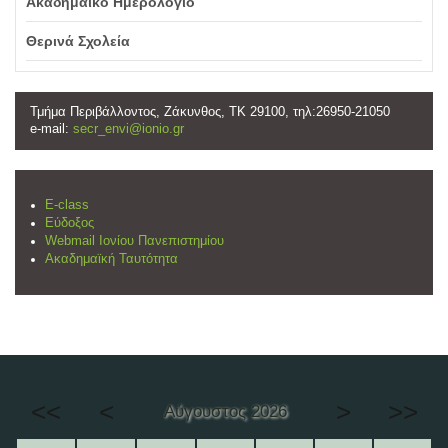
Ακαδημαϊκό Ημερολόγιο
Θερινά Σχολεία
Τμήμα Περιβάλλοντος, Ζάκυνθος, ΤΚ 29100, τηλ:26950-21050
e-mail:
secr_envi@ionio.gr
E-class
Εύδοξος
Webmail Ιονίου Πανεπιστημίου
Ακαδημαϊκή Ταυτότητα
<<
<
>
>>
Αύγουστος 2026