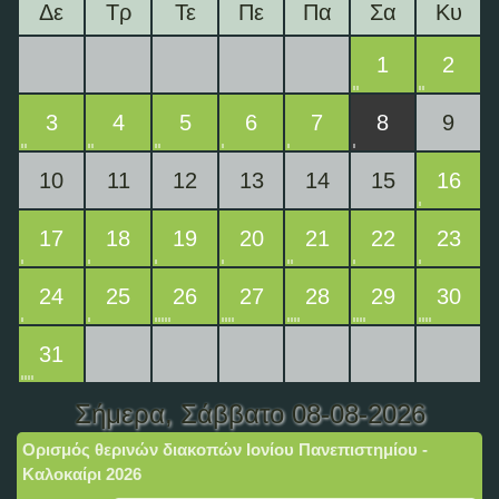
Δε
Τρ
Τε
Πε
Πα
Σα
Κυ
1
2
3
4
5
6
7
8
9
10
11
12
13
14
15
16
17
18
19
20
21
22
23
24
25
26
27
28
29
30
31
Σήμερα
, Σάββατο 08-08-2026
Ορισμός θερινών διακοπών Ιονίου Πανεπιστημίου -
Καλοκαίρι 2026