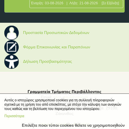
Έναρξη:
03-08-2026
|
Λήξη:
21-08-2026
[Σε Εξέλιξη]
Προστασία Προσωπικών Δεδομένων
Φόρμα Επικοινωνίας και Παραπόνων
Δήλωση Προσβασιμότητας
Γραμματεία Τμήματος Περιβάλλοντος
Email:
secr_envi@ionio.gr
Αυτός ο ιστοχώρος χρησιμοποιεί cookies για τη συλλογή πληροφοριών
Τηλέφωνο: 2695021050
σχετικά με τη χρήση του από επισκέπτες, με στόχο την κάλυψη των αναγκών
Διεύθυνση: Μ. Μινώτου-Γιαννοπούλου, Παναγούλα, 29100,
τους καθώς και τη βελτίωση του περιεχομένου του ιστοχώρου.
Ζάκυνθος
Περισσότερα
ΤΜΗΜΑ ΠΕΡΙΒΑΛΛΟΝΤΟΣ
Επιλέξτε ποιοι τύποι cookies θέλετε να χρησιμοποιηθούν